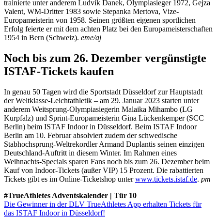
trainierte unter anderem Ludvik Danek, Olympiasieger 1972, Gejza
Valent, WM-Dritter 1983 sowie Stepanka Mertova, Vize-
Europameisterin von 1958. Seinen größten eigenen sportlichen
Erfolg feierte er mit dem achten Platz bei den Europameisterschaften
1954 in Bern (Schweiz).
eme/aj
Noch bis zum 26. Dezember vergünstigte
ISTAF-Tickets kaufen
In genau 50 Tagen wird die Sportstadt Düsseldorf zur Hauptstadt
der Weltklasse-Leichtathletik – am 29. Januar 2023 starten unter
anderem Weitsprung-Olympiasiegerin Malaika Mihambo (LG
Kurpfalz) und Sprint-Europameisterin Gina Lückenkemper (SCC
Berlin) beim ISTAF Indoor in Düsseldorf. Beim ISTAF Indoor
Berlin am 10. Februar absolviert zudem der schwedische
Stabhochsprung-Weltrekordler Armand Duplantis seinen einzigen
Deutschland-Auftritt in diesem Winter. Im Rahmen eines
Weihnachts-Specials sparen Fans noch bis zum 26. Dezember beim
Kauf von Indoor-Tickets (außer VIP) 15 Prozent. Die rabattierten
Tickets gibt es im Online-Ticketshop unter
www.tickets.istaf.de
.
pm
#TrueAthletes Adventskalender | Tür 10
Die Gewinner in der DLV TrueAthletes App erhalten Tickets für
das ISTAF Indoor in Düsseldorf!