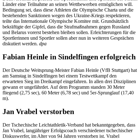
Länder eine Teilnahme an seinen Wettbewerben ermöglichen will.
Bedingung sei, dass diese Athleten die Olympische Charta und die
bestehenden Sanktionen wegen des Ukraine-Kriegs respektieren,
teilte das Internationale Olympische Komitee mit. Grundsätzlich
bekräftigte der Gipfel, dass die Strafmaßnahmen gegen Russland
und Belarus vorerst bestehen bleiben sollen. Erleichterungen für die
Sportlerinnen und Sportler sollen aber nun in weiteren Gesprächen
diskutiert werden.
dpa
Fabian Heinle in Sindelfingen erfolgreich
Der Deutsche Weitsprung-Meister Fabian Heinle (VfB Stuttgart) hat
am Samstag in Sindelfingen bei einem Testwettkampf den
erwarteten Sieg im Dreikampf eingefahren. In allen drei Disziplinen
gewann er ungefährdet. Auf dem Programm standen 30 Meter
fliegend (2,75 sec), 60 Meter (6,78 sec) und 5er-Sprunglauf (17,40
m).
Jan Vrabel verstorben
Der Tschechische Leichtathletik-Verband hat bekanntgegeben, dass
Jan Vrabel, langjähriger Erfolgscoach verschiedener tschechischer
Diskuswerfer, im Alter von 94 Jahren verstorben ist. Vrabel