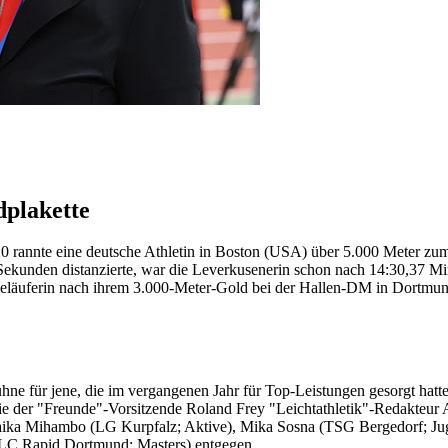
dplakette
2020 rannte eine deutsche Athletin in Boston (USA) über 5.000 Meter z
ekunden distanzierte, war die Leverkusenerin schon nach 14:30,37 Min
läuferin nach ihrem 3.000-Meter-Gold bei der Hallen-DM in Dortmund 
ne für jene, die im vergangenen Jahr für Top-Leistungen gesorgt hat
e der "Freunde"-Vorsitzende Roland Frey "Leichtathletik"-Redakteur
aika Mihambo (LG Kurpfalz; Aktive), Mika Sosna (TSG Bergedorf; Juge
LC Rapid Dortmund; Masters) entgegen.