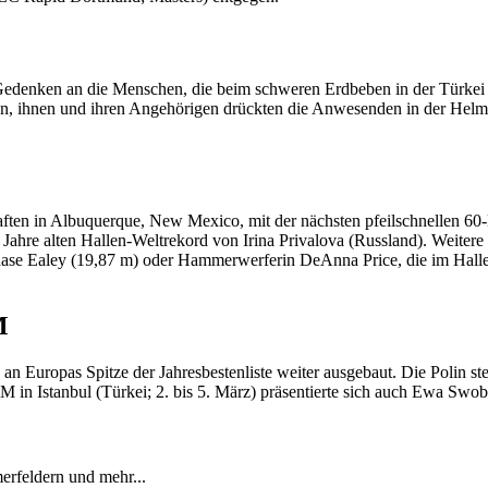
nken an die Menschen, die beim schweren Erdbeben in der Türkei und 
n, ihnen und ihren Angehörigen drückten die Anwesenden in der Helmu
ten in Albuquerque, New Mexico, mit der nächsten pfeilschnellen 60-Me
Jahre alten Hallen-Weltrekord von Irina Privalova (Russland). Weiter
ase Ealey (19,87 m) oder Hammerwerferin DeAnna Price, die im Halle
M
 Europas Spitze der Jahresbestenliste weiter ausgebaut. Die Polin ste
 in Istanbul (Türkei; 2. bis 5. März) präsentierte sich auch Ewa Swo
merfeldern und mehr...