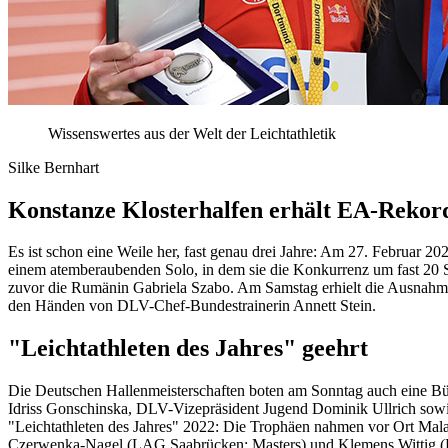
Wissenswertes aus der Welt der Leichtathletik
Silke Bernhart
Konstanze Klosterhalfen erhält EA-Rekor
Es ist schon eine Weile her, fast genau drei Jahre: Am 27. Februar 
einem atemberaubenden Solo, in dem sie die Konkurrenz um fast 20 S
zuvor die Rumänin Gabriela Szabo. Am Samstag erhielt die Ausnahme
den Händen von DLV-Chef-Bundestrainerin Annett Stein.
"Leichtathleten des Jahres" geehrt
Die Deutschen Hallenmeisterschaften boten am Sonntag auch eine Büh
Idriss Gonschinska, DLV-Vizepräsident Jugend Dominik Ullrich sowi
"Leichtathleten des Jahres" 2022: Die Trophäen nahmen vor Ort Mal
Czerwenka-Nagel (LAG Saabrücken; Masters) und Klemens Wittig (