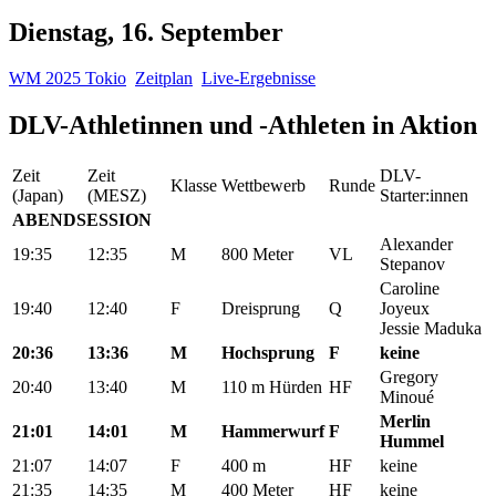
Dienstag, 16. September
WM 2025 Tokio
Zeitplan
Live-Ergebnisse
DLV-Athletinnen und -Athleten in Aktion
Zeit
Zeit
DLV-
Klasse
Wettbewerb
Runde
(Japan)
(MESZ)
Starter:innen
ABENDSESSION
Alexander
19:35
12:35
M
800 Meter
VL
Stepanov
Caroline
19:40
12:40
F
Dreisprung
Q
Joyeux
Jessie Maduka
20:36
13:36
M
Hochsprung
F
keine
Gregory
20:40
13:40
M
110 m Hürden
HF
Minoué
Merlin
21:01
14:01
M
Hammerwurf
F
Hummel
21:07
14:07
F
400 m
HF
keine
21:35
14:35
M
400 Meter
HF
keine