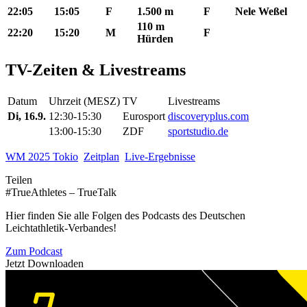
22:05
15:05
F
1.500 m
F
Nele Weßel
110 m
22:20
15:20
M
F
Hürden
TV-Zeiten & Livestreams
Datum
Uhrzeit (MESZ)
TV
Livestreams
Di, 16.9.
12:30-15:30
Eurosport
discoveryplus.com
13:00-15:30
ZDF
sportstudio.de
WM 2025 Tokio
Zeitplan
Live-Ergebnisse
Teilen
#TrueAthletes – TrueTalk
Hier finden Sie alle Folgen des Podcasts des Deutschen
Leichtathletik-Verbandes!
Zum Podcast
Jetzt Downloaden