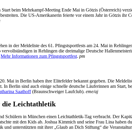
tart beim Mehrkampf-Meeting Ende Mai in Götzis (Österreich) verzich
 bestreiten. Die US-Amerikanerin feierte vor einem Jahr in Götzis ihr
m
en in der Meldeliste des 61. Pfingstsportfests am 24. Mai in Rehling
o vervollständigen in Rehlingen die dreimalige Deutsche Hallenmeiste
.
Mehr Informationen zum Pfingstsportfest
.
pm
0. Mai in Berlin haben ihre Elitefelder bekannt gegeben. Die Meldeli
 In Berlin sind auch einige schnelle deutsche Läuferinnen am Start, be
atharina Saathoff
(Braunschweiger Laufclub).
eme/aj
die Leichtathletik
 Schülern in München einen Leichtathletik-Tag verbracht. Der Kapitä
latschte mit den Kids ab. Joshua Kimmich und seine Frau Lina haben d
 und unterstützten mit ihrer „Glaub an Dich Stiftung“ die Veranstaltu