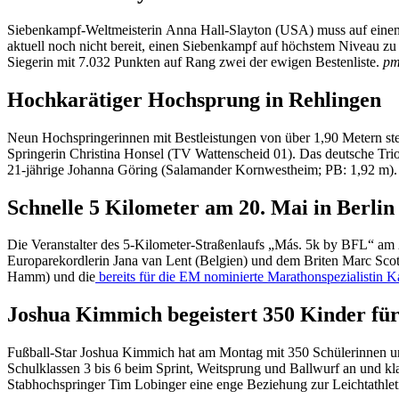
Siebenkampf-Weltmeisterin Anna Hall-Slayton (USA) muss auf einen S
aktuell noch nicht bereit, einen Siebenkampf auf höchstem Niveau zu
Siegerin mit 7.032 Punkten auf Rang zwei der ewigen Bestenliste.
p
Hochkarätiger Hochsprung in Rehlingen
Neun Hochspringerinnen mit Bestleistungen von über 1,90 Metern steh
Springerin Christina Honsel (TV Wattenscheid 01). Das deutsche Tri
21-jährige Johanna Göring (Salamander Kornwestheim; PB: 1,92 m)
Schnelle 5 Kilometer am 20. Mai in Berlin
Die Veranstalter des 5-Kilometer-Straßenlaufs „Más. 5k by BFL“ am 2
Europarekordlerin Jana van Lent (Belgien) und dem Briten Marc Scott.
Hamm) und die
bereits für die EM nominierte Marathonspezialistin K
Joshua Kimmich begeistert 350 Kinder für 
Fußball-Star Joshua Kimmich hat am Montag mit 350 Schülerinnen und
Schulklassen 3 bis 6 beim Sprint, Weitsprung und Ballwurf an und k
Stabhochspringer Tim Lobinger eine enge Beziehung zur Leichtathletik