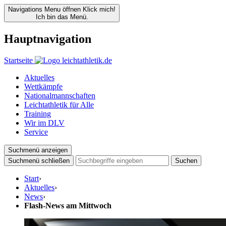
Navigations Menu öffnen
Klick mich!
Ich bin das Menü.
Hauptnavigation
Startseite
Aktuelles
Wettkämpfe
Nationalmannschaften
Leichtathletik für Alle
Training
Wir im DLV
Service
Suchmenü anzeigen
Suchmenü schließen
Suchen
Start
›
Aktuelles
›
News
›
Flash-News am Mittwoch