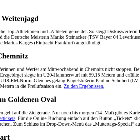
 Weitenjagd
e Top-Athletinnen und -Athleten gemeldet. So steigt Diskuswerferin 
 und die Deutsche Meisterin Marike Steinacker (TSV Bayer 04 Leverku
te Marius Karges (Eintracht Frankfurt) angekündigt.
Chemnitz
innen und Werfer am Mittwochabend in Chemnitz nicht stoppen. Beim 
Erzgebirge) siegte im U20-Hammerwurf mit 59,15 Metern und erfüllt
 U18-EM-Norm. Gleiches gelang Kugelstoßerin Pauline Schubert (LV 9
etern in die Freiluftsaison ein.
Zu den Ergebnissen.
um Goldenen Oval
geht auf die Zielgerade. Nur noch bis morgen (14. Mai) gibt es Karten 
/tickets
. Für die Online-Buchung einfach auf den Button „Tickets“ kli
ssuchen. Zum Schluss im Drop-Down-Menü das „Muttertags-Special“ a
art