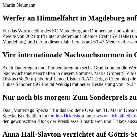
Martin Neumann
Werfer an Himmelfahrt in Magdeburg auf
Für das Wurfmeeting des SC Magdeburg am Donnerstag sind zahlreich
Zweite von 2021 trifft unter anderem auf Shanice Craft (SV Halle)
Magdeburg) und der in diesem Jahr bereits auf 69,47 Meter verbesser
Vier internationale Nachwuchsnormen in 
Auch Dauerregen und Temperaturen um sechs Grad konnten die Werfer
Nachwuchsmeisterschaften in diesem Sommer. Maria Gröper (LV 90 
Diskus (58,90 m) übertraf Lance Listner (LAC Erdgas Chemnitz) die
Lukas Schober (SG Freital-Weißig) mit neuer Bestleistung von 19,34 M
Nur noch bis morgen: Zum Sonderpreis z
Das „Muttertags-Special“ für das Goldene Oval am 31. Mai in Dresden 
Special ist erhältlich im
Online-Ticketshop
unter
www.leichtathletik.de
den gewünschten Block der Preisklasse 3 markieren und Tickets au
Anna Hall-Slayton verzichtet auf Götzis-St