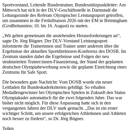
Sportvorstand, Leitende Bundestrainer, Bundesstützpunktleiter: Am
Mittwoch hat sich in der DLV-Geschäftsstelle in Darmstadt die
Leitungsrunde des Referats Olympischer Leistungssport getroffen,
um zusammen in die Freiluftsaison 2026 mit der EM in Birmingham
(Großbritannien; 10. bis 16. August) zu starten.
„Wir gehen gemeinsam die anstehenden Herausforderungen an“,
sagte Dr. Jörg Bügner. Der DLV-Vorstand Leistungssport
informierte die Trainerinnen und Trainer unter anderem über die
Ergebnisse der aktuellen Sportdirektoren-Konferenz des DOSB. Im
Zentrum standen dabei die Ergebnisse und Folgen der neu
strukturierten Trainer:innen-Finanzierung, der Stand der geplanten
deutschen Olympiabewerbung sowie die geplante Einrichtung eines
Zentrums für Safe Sport.
Die besonders gute Nachricht: Vom DOSB wurde ein neuer
Leitfaden für Bundeskaderkriterien gebilligt. So erhalten
Medaillengewinner bei Olympischen Spielen in Zukunft den Status
Olympiakader automatisch für die zwei folgenden Jahre. Das war
bisher nicht möglich. Für diese Anpassung hatte sich in den
vergangenen Jahren der DLV stark gemacht. „Das ist ein erster
wichtiger Schritt, um unsere erfolgreichen Athletinnen und Athleten
noch besser zu fördern“, so Dr. Jörg Bügner.
Teilen