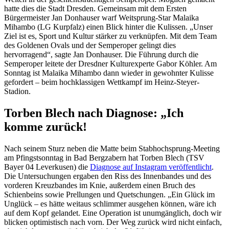
hatte dies die Stadt Dresden. Gemeinsam mit dem Ersten
Bürgermeister Jan Donhauser warf Weitsprung-Star Malaika
Mihambo (LG Kurpfalz) einen Blick hinter die Kulissen. „Unser
Ziel ist es, Sport und Kultur stärker zu verknüpfen. Mit dem Team
des Goldenen Ovals und der Semperoper gelingt dies
hervorragend“, sagte Jan Donhauser. Die Führung durch die
Semperoper leitete der Dresdner Kulturexperte Gabor Köhler. Am
Sonntag ist Malaika Mihambo dann wieder in gewohnter Kulisse
gefordert – beim hochklassigen Wettkampf im Heinz-Steyer-
Stadion.
Torben Blech nach Diagnose: „Ich
komme zurück!
Nach seinem Sturz neben die Matte beim Stabhochsprung-Meeting
am Pfingstsonntag in Bad Bergzabern hat Torben Blech (TSV
Bayer 04 Leverkusen) die
Diagnose auf Instagram veröffentlicht
.
Die Untersuchungen ergaben den Riss des Innenbandes und des
vorderen Kreuzbandes im Knie, außerdem einen Bruch des
Schienbeins sowie Prellungen und Quetschungen. „Ein Glück im
Unglück – es hätte weitaus schlimmer ausgehen können, wäre ich
auf dem Kopf gelandet. Eine Operation ist unumgänglich, doch wir
blicken optimistisch nach vorn. Der Weg zurück wird nicht einfach,