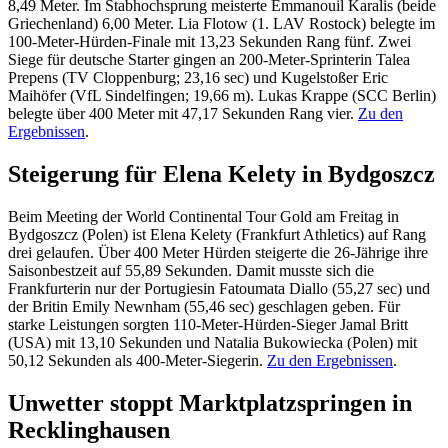
8,49 Meter. Im Stabhochsprung meisterte Emmanouil Karalis (beide
Griechenland) 6,00 Meter. Lia Flotow (1. LAV Rostock) belegte im
100-Meter-Hürden-Finale mit 13,23 Sekunden Rang fünf. Zwei
Siege für deutsche Starter gingen an 200-Meter-Sprinterin Talea
Prepens (TV Cloppenburg; 23,16 sec) und Kugelstoßer Eric
Maihöfer (VfL Sindelfingen; 19,66 m). Lukas Krappe (SCC Berlin)
belegte über 400 Meter mit 47,17 Sekunden Rang vier.
Zu den
Ergebnissen
.
Steigerung für Elena Kelety in Bydgoszcz
Beim Meeting der World Continental Tour Gold am Freitag in
Bydgoszcz (Polen) ist Elena Kelety (Frankfurt Athletics) auf Rang
drei gelaufen. Über 400 Meter Hürden steigerte die 26-Jährige ihre
Saisonbestzeit auf 55,89 Sekunden. Damit musste sich die
Frankfurterin nur der Portugiesin Fatoumata Diallo (55,27 sec) und
der Britin Emily Newnham (55,46 sec) geschlagen geben. Für
starke Leistungen sorgten 110-Meter-Hürden-Sieger Jamal Britt
(USA) mit 13,10 Sekunden und Natalia Bukowiecka (Polen) mit
50,12 Sekunden als 400-Meter-Siegerin.
Zu den Ergebnissen
.
Unwetter stoppt Marktplatzspringen in
Recklinghausen