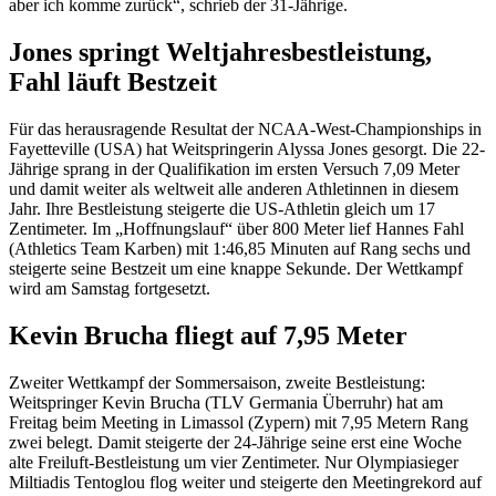
aber ich komme zurück“, schrieb der 31-Jährige.
Jones springt Weltjahresbestleistung,
Fahl läuft Bestzeit
Für das herausragende Resultat der NCAA-West-Championships in
Fayetteville (USA) hat Weitspringerin Alyssa Jones gesorgt. Die 22-
Jährige sprang in der Qualifikation im ersten Versuch 7,09 Meter
und damit weiter als weltweit alle anderen Athletinnen in diesem
Jahr. Ihre Bestleistung steigerte die US-Athletin gleich um 17
Zentimeter. Im „Hoffnungslauf“ über 800 Meter lief Hannes Fahl
(Athletics Team Karben) mit 1:46,85 Minuten auf Rang sechs und
steigerte seine Bestzeit um eine knappe Sekunde. Der Wettkampf
wird am Samstag fortgesetzt.
Kevin Brucha fliegt auf 7,95 Meter
Zweiter Wettkampf der Sommersaison, zweite Bestleistung:
Weitspringer Kevin Brucha (TLV Germania Überruhr) hat am
Freitag beim Meeting in Limassol (Zypern) mit 7,95 Metern Rang
zwei belegt. Damit steigerte der 24-Jährige seine erst eine Woche
alte Freiluft-Bestleistung um vier Zentimeter. Nur Olympiasieger
Miltiadis Tentoglou flog weiter und steigerte den Meetingrekord auf