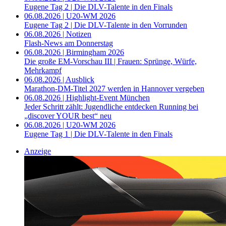
Eugene Tag 2 | Die DLV-Talente in den Finals
06.08.2026 | U20-WM 2026
Eugene Tag 2 | Die DLV-Talente in den Vorrunden
06.08.2026 | Notizen
Flash-News am Donnerstag
06.08.2026 | Birmingham 2026
Die große EM-Vorschau III | Frauen: Sprünge, Würfe,
Mehrkampf
06.08.2026 | Ausblick
Marathon-DM-Titel 2027 werden in Hannover vergeben
06.08.2026 | Highlight-Event München
Jeder Schritt zählt: Jugendliche entdecken Running bei
„discover YOUR best“ neu
06.08.2026 | U20-WM 2026
Eugene Tag 1 | Die DLV-Talente in den Finals
Anzeige