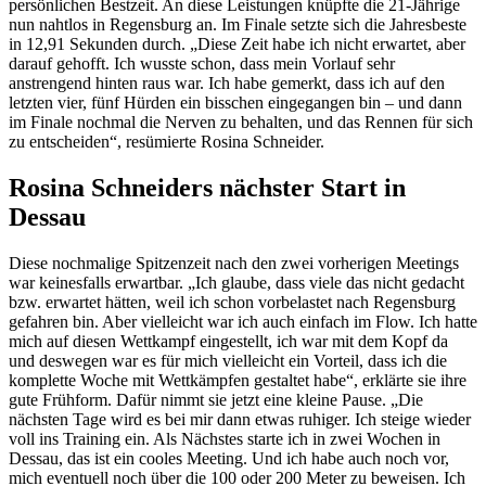
persönlichen Bestzeit. An diese Leistungen knüpfte die 21-Jährige
nun nahtlos in Regensburg an. Im Finale setzte sich die Jahresbeste
in 12,91 Sekunden durch. „Diese Zeit habe ich nicht erwartet, aber
darauf gehofft. Ich wusste schon, dass mein Vorlauf sehr
anstrengend hinten raus war. Ich habe gemerkt, dass ich auf den
letzten vier, fünf Hürden ein bisschen eingegangen bin – und dann
im Finale nochmal die Nerven zu behalten, und das Rennen für sich
zu entscheiden“, resümierte Rosina Schneider.
Rosina Schneiders nächster Start in
Dessau
Diese nochmalige Spitzenzeit nach den zwei vorherigen Meetings
war keinesfalls erwartbar. „Ich glaube, dass viele das nicht gedacht
bzw. erwartet hätten, weil ich schon vorbelastet nach Regensburg
gefahren bin. Aber vielleicht war ich auch einfach im Flow. Ich hatte
mich auf diesen Wettkampf eingestellt, ich war mit dem Kopf da
und deswegen war es für mich vielleicht ein Vorteil, dass ich die
komplette Woche mit Wettkämpfen gestaltet habe“, erklärte sie ihre
gute Frühform. Dafür nimmt sie jetzt eine kleine Pause. „Die
nächsten Tage wird es bei mir dann etwas ruhiger. Ich steige wieder
voll ins Training ein. Als Nächstes starte ich in zwei Wochen in
Dessau, das ist ein cooles Meeting. Und ich habe auch noch vor,
mich eventuell noch über die 100 oder 200 Meter zu beweisen. Ich