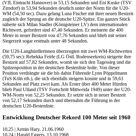
(VfL Eintracht Hannover) in 53,15 Sekunden und Eni Kuske (TSV
Zirndorf) in 53,94 Sekunden deutlich unter der Norm für die U20-
WM (54,50 sec). Dazu gelang Luna Fischer mit ihrer neuen Bestzeit
zugleich der Sprung an die deutsche U20-Spitze. Ein ganzes Stück
näherte sich Milan Stadler (Königsteiner LV) dem internationalen
Richtwert, gefordert sind 47,40 Sekunden. Er meisterte die 400
Meter in neuer Bestzeit von 47,76 Sekunden und blieb mit seiner
Siegerzeit sogar erstmals unter 48 Sekunden.
Die U20-Langhürdlerinnen überzeugten mit zwei WM-Richtwerten
(59,75 sec): Rebekka Feirle (LG Östl. Bodenseekreis) steigerte ihre
Bestzeit auf 57,82 Sekunden, womit sie sich den Tagessieg und die
Spitzenposition in der deutschen Bestenliste holte. Von dieser
Position verdrängte sie die bis dahin Führende Lynn Pöppelmann
(TuS Köln rrh.), die sich ebenfalls steigern konnte und in 59,63
Sekunden auf Platz zwei kam. Als Erster über 400 Meter Hürden
blieb Paul Ulland (TSV Fortschritt Mittweida 1949) unter der U20-
WM-Norm von 52,25 Sekunden. Er setzte sich in neuer Bestzeit
von 52,17 Sekunden durch und übernahm die Führung in der
deutschen U20-Bestenliste.
Entwicklung Deutscher Rekord 100 Meter seit 1960
10,25 | Armin Hary, 21.06.1960
10,24 | Harald Eggers, 13.10.1968