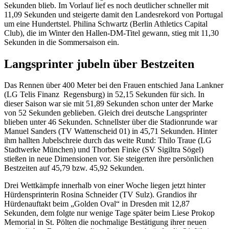
Sekunden blieb. Im Vorlauf lief es noch deutlicher schneller mit
11,09 Sekunden und steigerte damit den Landesrekord von Portugal
um eine Hundertstel. Philina Schwartz (Berlin Athletics Capital
Club), die im Winter den Hallen-DM-Titel gewann, stieg mit 11,30
Sekunden in die Sommersaison ein.
Langsprinter jubeln über Bestzeiten
Das Rennen über 400 Meter bei den Frauen entschied Jana Lankner
(LG Telis Finanz Regensburg) in 52,15 Sekunden für sich. In
dieser Saison war sie mit 51,89 Sekunden schon unter der Marke
von 52 Sekunden geblieben. Gleich drei deutsche Langsprinter
blieben unter 46 Sekunden. Schnellster über die Stadionrunde war
Manuel Sanders (TV Wattenscheid 01) in 45,71 Sekunden. Hinter
ihm hallten Jubelschreie durch das weite Rund: Thilo Traue (LG
Stadtwerke München) und Thorben Finke (SV Sigiltra Sögel)
stießen in neue Dimensionen vor. Sie steigerten ihre persönlichen
Bestzeiten auf 45,79 bzw. 45,92 Sekunden.
Drei Wettkämpfe innerhalb von einer Woche liegen jetzt hinter
Hürdensprinterin Rosina Schneider (TV Sulz). Grandios ihr
Hürdenauftakt beim „Golden Oval“ in Dresden mit 12,87
Sekunden, dem folgte nur wenige Tage später beim Liese Prokop
Memorial in St. Pölten die nochmalige Bestätigung ihrer neuen