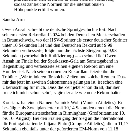
sodass zahlreiche Normen für die internationalen
Höhepunkte erfüllt wurden.
Sandra Arm
Owen Ansah schreibt die deutsche Sprintgeschichte fort: Nach
seinem ersten Rekordlauf 2024 bei den Deutschen Meisterschaften
in Braunschweig, wo der HSV-Sprinter als erster deutscher Sprinter
unter 10 Sekunden lief und den Deutschen Rekord auf 9,99
Sekunden verbesserte, folgte nun die nächste Steigerung. 9,98
Sekunden (vorbehaltlich Ratifizierung) – so schnell lief Owen
Ansah im Finale bei der Sparkassen-Gala am Samstagabend in
Regensburg und verbesserte seinen eigenen Rekord um eine
Hundertstel. Nach seinem erneuten Rekordlauf feierte ihn die
Tribüne. „Wir trainieren für solche Zeiten und solche Rennen. Dass
mir das jetzt im zweiten Saisonrennen gelungen ist, ist schon eine
Überraschung für mich. Dass die Zeit jetzt schon da ist, darüber
freue ich mich schon sehr“, sagte der alte wie neue Rekordhalter.
Konstanz hat einen Namen: Yannick Wolf (Munich Athletics). Er
bestätigte als Zweitplatzierter mit 10,14 Sekunden erneut die Norm
für die Europameisterschaften in Birmingham (Großbritannien; 10.
bis 16. August). Bei den Frauen ging der Sieg an die international
für Portugal startende Tatjana Pinto (Cologne Athletics), die in 11,17
Sekunden ebenfalls unter der geforderten EM-Norm von 11,18