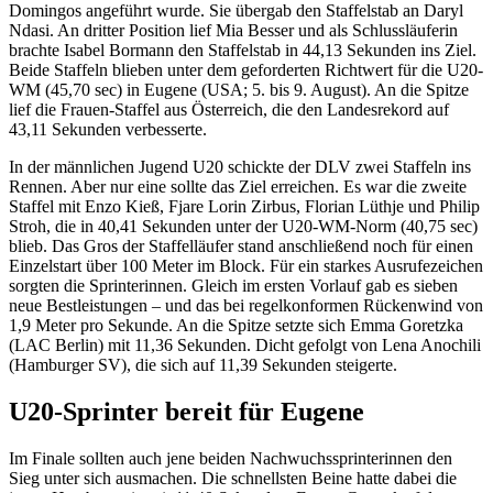
Domingos angeführt wurde. Sie übergab den Staffelstab an Daryl
Ndasi. An dritter Position lief Mia Besser und als Schlussläuferin
brachte Isabel Bormann den Staffelstab in 44,13 Sekunden ins Ziel.
Beide Staffeln blieben unter dem geforderten Richtwert für die U20-
WM (45,70 sec) in Eugene (USA; 5. bis 9. August). An die Spitze
lief die Frauen-Staffel aus Österreich, die den Landesrekord auf
43,11 Sekunden verbesserte.
In der männlichen Jugend U20 schickte der DLV zwei Staffeln ins
Rennen. Aber nur eine sollte das Ziel erreichen. Es war die zweite
Staffel mit Enzo Kieß, Fjare Lorin Zirbus, Florian Lüthje und Philip
Stroh, die in 40,41 Sekunden unter der U20-WM-Norm (40,75 sec)
blieb. Das Gros der Staffelläufer stand anschließend noch für einen
Einzelstart über 100 Meter im Block. Für ein starkes Ausrufezeichen
sorgten die Sprinterinnen. Gleich im ersten Vorlauf gab es sieben
neue Bestleistungen – und das bei regelkonformen Rückenwind von
1,9 Meter pro Sekunde. An die Spitze setzte sich Emma Goretzka
(LAC Berlin) mit 11,36 Sekunden. Dicht gefolgt von Lena Anochili
(Hamburger SV), die sich auf 11,39 Sekunden steigerte.
U20-Sprinter bereit für Eugene
Im Finale sollten auch jene beiden Nachwuchssprinterinnen den
Sieg unter sich ausmachen. Die schnellsten Beine hatte dabei die