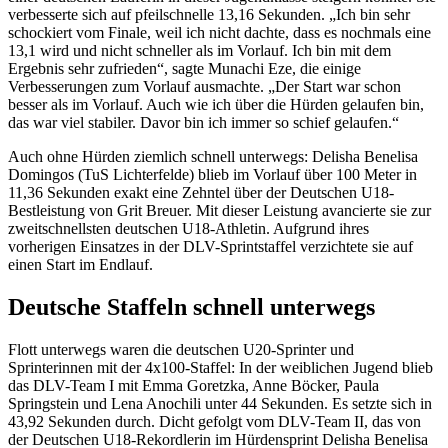
verbesserte sich auf pfeilschnelle 13,16 Sekunden. „Ich bin sehr
schockiert vom Finale, weil ich nicht dachte, dass es nochmals eine
13,1 wird und nicht schneller als im Vorlauf. Ich bin mit dem
Ergebnis sehr zufrieden“, sagte Munachi Eze, die einige
Verbesserungen zum Vorlauf ausmachte. „Der Start war schon
besser als im Vorlauf. Auch wie ich über die Hürden gelaufen bin,
das war viel stabiler. Davor bin ich immer so schief gelaufen.“
Auch ohne Hürden ziemlich schnell unterwegs: Delisha Benelisa
Domingos (TuS Lichterfelde) blieb im Vorlauf über 100 Meter in
11,36 Sekunden exakt eine Zehntel über der Deutschen U18-
Bestleistung von Grit Breuer. Mit dieser Leistung avancierte sie zur
zweitschnellsten deutschen U18-Athletin. Aufgrund ihres
vorherigen Einsatzes in der DLV-Sprintstaffel verzichtete sie auf
einen Start im Endlauf.
Deutsche Staffeln schnell unterwegs
Flott unterwegs waren die deutschen U20-Sprinter und
Sprinterinnen mit der 4x100-Staffel: In der weiblichen Jugend blieb
das DLV-Team I mit Emma Goretzka, Anne Böcker, Paula
Springstein und Lena Anochili unter 44 Sekunden. Es setzte sich in
43,92 Sekunden durch. Dicht gefolgt vom DLV-Team II, das von
der Deutschen U18-Rekordlerin im Hürdensprint Delisha Benelisa