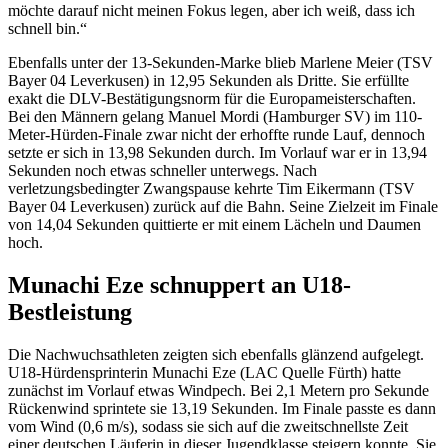
möchte darauf nicht meinen Fokus legen, aber ich weiß, dass ich
schnell bin.“
Ebenfalls unter der 13-Sekunden-Marke blieb Marlene Meier (TSV
Bayer 04 Leverkusen) in 12,95 Sekunden als Dritte. Sie erfüllte
exakt die DLV-Bestätigungsnorm für die Europameisterschaften.
Bei den Männern gelang Manuel Mordi (Hamburger SV) im 110-
Meter-Hürden-Finale zwar nicht der erhoffte runde Lauf, dennoch
setzte er sich in 13,98 Sekunden durch. Im Vorlauf war er in 13,94
Sekunden noch etwas schneller unterwegs. Nach
verletzungsbedingter Zwangspause kehrte Tim Eikermann (TSV
Bayer 04 Leverkusen) zurück auf die Bahn. Seine Zielzeit im Finale
von 14,04 Sekunden quittierte er mit einem Lächeln und Daumen
hoch.
Munachi Eze schnuppert an U18-
Bestleistung
Die Nachwuchsathleten zeigten sich ebenfalls glänzend aufgelegt.
U18-Hürdensprinterin Munachi Eze (LAC Quelle Fürth) hatte
zunächst im Vorlauf etwas Windpech. Bei 2,1 Metern pro Sekunde
Rückenwind sprintete sie 13,19 Sekunden. Im Finale passte es dann
vom Wind (0,6 m/s), sodass sie sich auf die zweitschnellste Zeit
einer deutschen Läuferin in dieser Jugendklasse steigern konnte. Sie