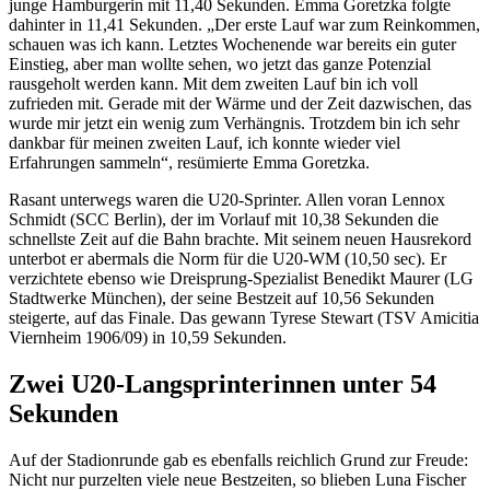
junge Hamburgerin mit 11,40 Sekunden. Emma Goretzka folgte
dahinter in 11,41 Sekunden. „Der erste Lauf war zum Reinkommen,
schauen was ich kann. Letztes Wochenende war bereits ein guter
Einstieg, aber man wollte sehen, wo jetzt das ganze Potenzial
rausgeholt werden kann. Mit dem zweiten Lauf bin ich voll
zufrieden mit. Gerade mit der Wärme und der Zeit dazwischen, das
wurde mir jetzt ein wenig zum Verhängnis. Trotzdem bin ich sehr
dankbar für meinen zweiten Lauf, ich konnte wieder viel
Erfahrungen sammeln“, resümierte Emma Goretzka.
Rasant unterwegs waren die U20-Sprinter. Allen voran Lennox
Schmidt (SCC Berlin), der im Vorlauf mit 10,38 Sekunden die
schnellste Zeit auf die Bahn brachte. Mit seinem neuen Hausrekord
unterbot er abermals die Norm für die U20-WM (10,50 sec). Er
verzichtete ebenso wie Dreisprung-Spezialist Benedikt Maurer (LG
Stadtwerke München), der seine Bestzeit auf 10,56 Sekunden
steigerte, auf das Finale. Das gewann Tyrese Stewart (TSV Amicitia
Viernheim 1906/09) in 10,59 Sekunden.
Zwei U20-Langsprinterinnen unter 54
Sekunden
Auf der Stadionrunde gab es ebenfalls reichlich Grund zur Freude:
Nicht nur purzelten viele neue Bestzeiten, so blieben Luna Fischer