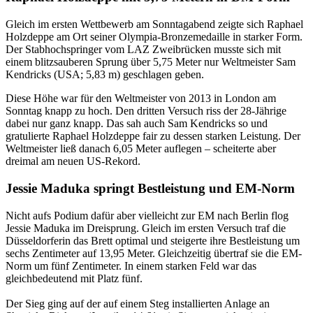
Gleich im ersten Wettbewerb am Sonntagabend zeigte sich Raphael
Holzdeppe am Ort seiner Olympia-Bronzemedaille in starker Form.
Der Stabhochspringer vom LAZ Zweibrücken musste sich mit
einem blitzsauberen Sprung über 5,75 Meter nur Weltmeister Sam
Kendricks (USA; 5,83 m) geschlagen geben.
Diese Höhe war für den Weltmeister von 2013 in London am
Sonntag knapp zu hoch. Den dritten Versuch riss der 28-Jährige
dabei nur ganz knapp. Das sah auch Sam Kendricks so und
gratulierte Raphael Holzdeppe fair zu dessen starken Leistung. Der
Weltmeister ließ danach 6,05 Meter auflegen – scheiterte aber
dreimal am neuen US-Rekord.
Jessie Maduka springt Bestleistung und EM-Norm
Nicht aufs Podium dafür aber vielleicht zur EM nach Berlin flog
Jessie Maduka im Dreisprung. Gleich im ersten Versuch traf die
Düsseldorferin das Brett optimal und steigerte ihre Bestleistung um
sechs Zentimeter auf 13,95 Meter. Gleichzeitig übertraf sie die EM-
Norm um fünf Zentimeter. In einem starken Feld war das
gleichbedeutend mit Platz fünf.
Der Sieg ging auf der auf einem Steg installierten Anlage an