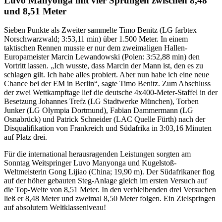
Luvo Manyonga mit vier Sprüngen zwischen 8,48
und 8,51 Meter
Sieben Punkte als Zweiter sammelte Timo Benitz (LG farbtex
Norschwarzwald; 3:53,11 min) über 1.500 Meter. In einem
taktischen Rennen musste er nur dem zweimaligen Hallen-
Europameister Marcin Lewandowski (Polen: 3:52,88 min) den
Vortritt lassen. „Ich wusste, dass Marcin der Mann ist, den es zu
schlagen gilt. Ich habe alles probiert. Aber nun habe ich eine neue
Chance bei der EM in Berlin“, sagte Timo Benitz. Zum Abschluss
der zwei Wettkampftage lief die deutsche 4x400-Meter-Staffel in der
Besetzung Johannes Trefz (LG Stadtwerke München), Torben
Junker (LG Olympia Dortmund), Fabian Dammermann (LG
Osnabrück) und Patrick Schneider (LAC Quelle Fürth) nach der
Disqualifikation von Frankreich und Südafrika in 3:03,16 Minuten
auf Platz drei.
Für die international herausragenden Leistungen sorgten am
Sonntag Weitspringer Luvo Manyonga und Kugelstoß-
Weltmeisterin Gong Lijiao (China; 19,90 m). Der Südafrikaner flog
auf der höher gebauten Steg-Anlage gleich im ersten Versuch auf
die Top-Weite von 8,51 Meter. In den verbleibenden drei Versuchen
ließ er 8,48 Meter und zweimal 8,50 Meter folgen. Ein Zielspringen
auf absolutem Weltklasseniveau!