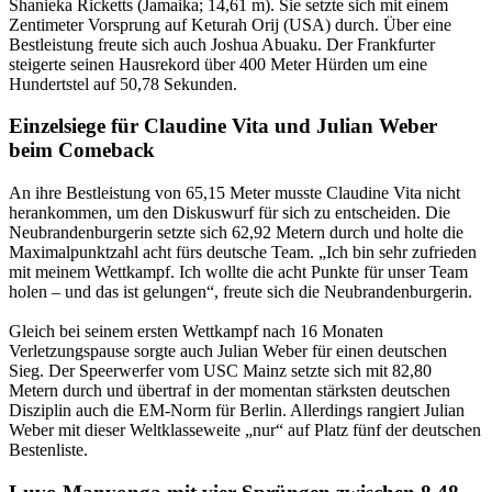
Shanieka Ricketts (Jamaika; 14,61 m). Sie setzte sich mit einem
Zentimeter Vorsprung auf Keturah Orij (USA) durch. Über eine
Bestleistung freute sich auch Joshua Abuaku. Der Frankfurter
steigerte seinen Hausrekord über 400 Meter Hürden um eine
Hundertstel auf 50,78 Sekunden.
Einzelsiege für Claudine Vita und Julian Weber
beim Comeback
An ihre Bestleistung von 65,15 Meter musste Claudine Vita nicht
herankommen, um den Diskuswurf für sich zu entscheiden. Die
Neubrandenburgerin setzte sich 62,92 Metern durch und holte die
Maximalpunktzahl acht fürs deutsche Team. „Ich bin sehr zufrieden
mit meinem Wettkampf. Ich wollte die acht Punkte für unser Team
holen – und das ist gelungen“, freute sich die Neubrandenburgerin.
Gleich bei seinem ersten Wettkampf nach 16 Monaten
Verletzungspause sorgte auch Julian Weber für einen deutschen
Sieg. Der Speerwerfer vom USC Mainz setzte sich mit 82,80
Metern durch und übertraf in der momentan stärksten deutschen
Disziplin auch die EM-Norm für Berlin. Allerdings rangiert Julian
Weber mit dieser Weltklasseweite „nur“ auf Platz fünf der deutschen
Bestenliste.