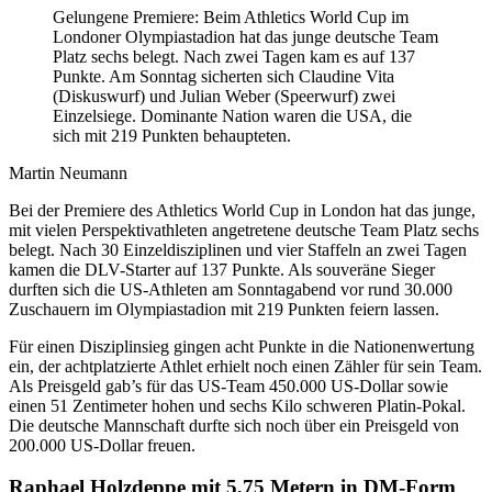
Gelungene Premiere: Beim Athletics World Cup im
Londoner Olympiastadion hat das junge deutsche Team
Platz sechs belegt. Nach zwei Tagen kam es auf 137
Punkte. Am Sonntag sicherten sich Claudine Vita
(Diskuswurf) und Julian Weber (Speerwurf) zwei
Einzelsiege. Dominante Nation waren die USA, die
sich mit 219 Punkten behaupteten.
Martin Neumann
Bei der Premiere des Athletics World Cup in London hat das junge,
mit vielen Perspektivathleten angetretene deutsche Team Platz sechs
belegt. Nach 30 Einzeldisziplinen und vier Staffeln an zwei Tagen
kamen die DLV-Starter auf 137 Punkte. Als souveräne Sieger
durften sich die US-Athleten am Sonntagabend vor rund 30.000
Zuschauern im Olympiastadion mit 219 Punkten feiern lassen.
Für einen Disziplinsieg gingen acht Punkte in die Nationenwertung
ein, der achtplatzierte Athlet erhielt noch einen Zähler für sein Team.
Als Preisgeld gab’s für das US-Team 450.000 US-Dollar sowie
einen 51 Zentimeter hohen und sechs Kilo schweren Platin-Pokal.
Die deutsche Mannschaft durfte sich noch über ein Preisgeld von
200.000 US-Dollar freuen.
Raphael Holzdeppe mit 5,75 Metern in DM-Form