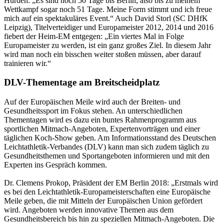
Hürden: „Es sind noch 50 Tage bis Berlin, also bis zu meinem
Wettkampf sogar noch 51 Tage. Meine Form stimmt und ich freue
mich auf ein spektakuläres Event.“ Auch David Storl (SC DHfK
Leipzig), Titelverteidiger und Europameister 2012, 2014 und 2016
fiebert der Heim-EM entgegen: „Ein viertes Mal in Folge
Europameister zu werden, ist ein ganz großes Ziel. In diesem Jahr
wird man noch ein bisschen weiter stoßen müssen, aber darauf
trainieren wir.“
DLV-Thementage am Breitscheidplatz
Auf der Europäischen Meile wird auch der Breiten- und
Gesundheitssport im Fokus stehen. An unterschiedlichen
Thementagen wird es dazu ein buntes Rahmenprogramm aus
sportlichen Mitmach-Angeboten, Expertenvorträgen und einer
täglichen Koch-Show geben. Am Informationsstand des Deutschen
Leichtathletik-Verbandes (DLV) kann man sich zudem täglich zu
Gesundheitsthemen und Sportangeboten informieren und mit den
Experten ins Gespräch kommen.
Dr. Clemens Prokop, Präsident der EM Berlin 2018: „Erstmals wird
es bei den Leichtathletik-Europameisterschaften eine Europäische
Meile geben, die mit Mitteln der Europäischen Union gefördert
wird. Angeboten werden innovative Themen aus dem
Gesundheitsbereich bis hin zu speziellen Mitmach-Angeboten. Die