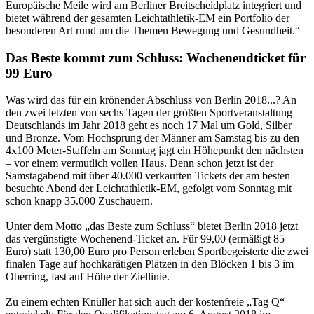
Europäische Meile wird am Berliner Breitscheidplatz integriert und
bietet während der gesamten Leichtathletik-EM ein Portfolio der
besonderen Art rund um die Themen Bewegung und Gesundheit.“
Das Beste kommt zum Schluss: Wochenendticket für
99 Euro
Was wird das für ein krönender Abschluss von Berlin 2018...? An
den zwei letzten von sechs Tagen der größten Sportveranstaltung
Deutschlands im Jahr 2018 geht es noch 17 Mal um Gold, Silber
und Bronze. Vom Hochsprung der Männer am Samstag bis zu den
4x100 Meter-Staffeln am Sonntag jagt ein Höhepunkt den nächsten
– vor einem vermutlich vollen Haus. Denn schon jetzt ist der
Samstagabend mit über 40.000 verkauften Tickets der am besten
besuchte Abend der Leichtathletik-EM, gefolgt vom Sonntag mit
schon knapp 35.000 Zuschauern.
Unter dem Motto „das Beste zum Schluss“ bietet Berlin 2018 jetzt
das vergünstigte Wochenend-Ticket an. Für 99,00 (ermäßigt 85
Euro) statt 130,00 Euro pro Person erleben Sportbegeisterte die zwei
finalen Tage auf hochkarätigen Plätzen in den Blöcken 1 bis 3 im
Oberring, fast auf Höhe der Ziellinie.
Zu einem echten Knüller hat sich auch der kostenfreie „Tag Q“