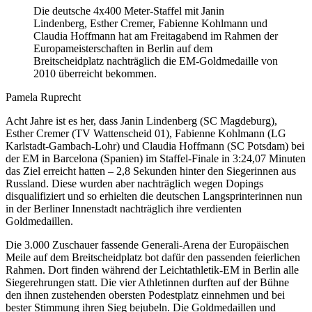
Die deutsche 4x400 Meter-Staffel mit Janin
Lindenberg, Esther Cremer, Fabienne Kohlmann und
Claudia Hoffmann hat am Freitagabend im Rahmen der
Europameisterschaften in Berlin auf dem
Breitscheidplatz nachträglich die EM-Goldmedaille von
2010 überreicht bekommen.
Pamela Ruprecht
Acht Jahre ist es her, dass Janin Lindenberg (SC Magdeburg),
Esther Cremer (TV Wattenscheid 01), Fabienne Kohlmann (LG
Karlstadt-Gambach-Lohr) und Claudia Hoffmann (SC Potsdam) bei
der EM in Barcelona (Spanien) im Staffel-Finale in 3:24,07 Minuten
das Ziel erreicht hatten – 2,8 Sekunden hinter den Siegerinnen aus
Russland. Diese wurden aber nachträglich wegen Dopings
disqualifiziert und so erhielten die deutschen Langsprinterinnen nun
in der Berliner Innenstadt nachträglich ihre verdienten
Goldmedaillen.
Die 3.000 Zuschauer fassende Generali-Arena der Europäischen
Meile auf dem Breitscheidplatz bot dafür den passenden feierlichen
Rahmen. Dort finden während der Leichtathletik-EM in Berlin alle
Siegerehrungen statt. Die vier Athletinnen durften auf der Bühne
den ihnen zustehenden obersten Podestplatz einnehmen und bei
bester Stimmung ihren Sieg bejubeln. Die Goldmedaillen und