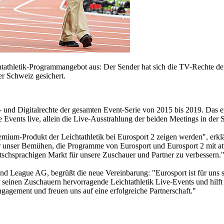
tathletik-Programmangebot aus: Der Sender hat sich die TV-Rechte d
er Schweiz gesichert.
und Digitalrechte der gesamten Event-Serie von 2015 bis 2019. Das er
 Events live, allein die Live-Ausstrahlung der beiden Meetings in der S
mium-Produkt der Leichtathletik bei Eurosport 2 zeigen werden", erk
r unser Bemühen, die Programme von Eurosport und Eurosport 2 mit att
tschsprachigen Markt für unsere Zuschauer und Partner zu verbessern.
 League AG, begrüßt die neue Vereinbarung: "Eurosport ist für uns sc
seinen Zuschauern hervorragende Leichtathletik Live-Events und hilft 
gagement und freuen uns auf eine erfolgreiche Partnerschaft."