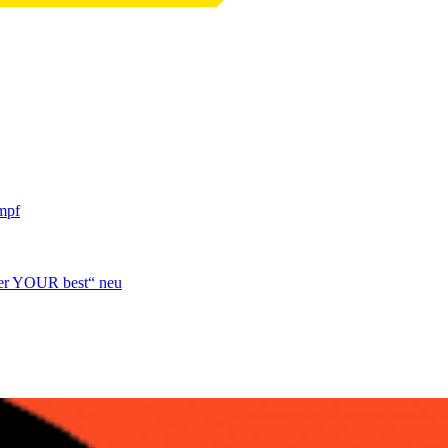
mpf
over YOUR best“ neu