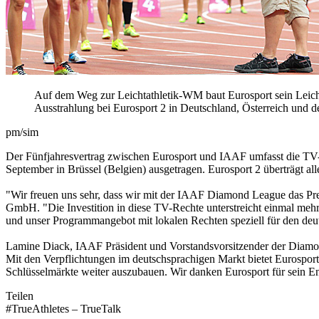
Auf dem Weg zur Leichtathletik-WM baut Eurosport sein Leich
Ausstrahlung bei Eurosport 2 in Deutschland, Österreich und d
pm/sim
Der Fünfjahresvertrag zwischen Eurosport und IAAF umfasst die TV- 
September in Brüssel (Belgien) ausgetragen. Eurosport 2 überträgt alle
"Wir freuen uns sehr, dass wir mit der IAAF Diamond League das Pre
GmbH. "Die Investition in diese TV-Rechte unterstreicht einmal meh
und unser Programmangebot mit lokalen Rechten speziell für den deu
Lamine Diack, IAAF Präsident und Vorstandsvorsitzender der Diamond
Mit den Verpflichtungen im deutschsprachigen Markt bietet Eurosport 
Schlüsselmärkte weiter auszubauen. Wir danken Eurosport für sein En
Teilen
#TrueAthletes – TrueTalk