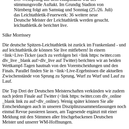
stimmungsvolle Auftakt. Im Grundig Stadion von
Nürnberg folgt am Samstag und Sonntag (25./26. Juli)
das Leichtathletik-Feuerwerk: 36 weitere neue
Deutsche Meister der Leichtathletik werden gesucht.
leichtathletik.de berichtet live.
Silke Morrissey
Die deutsche Spitzen-Leichtathletik ist zurück im Frankenland - und
auf leichtathletik.de können Sie live mitfiebern! In einem
<link>Live-Ticker (auch zu verfolgen bei <link https: twitter.com
dlv_live _blank auf>dlv_live auf Twitter) berichten wir an beiden
Wettkampf-Tagen hautnah von den Vorentscheidungen und den
Finals. Parallel finden Sie in <link>Live-Ergebnissen die aktuellen
Zwischenstände von Sprung zu Sprung, Wurf zu Wurf und Lauf zu
Lauf.
Die Top Drei der Deutschen Meisterschaften verkünden wir zudem
nach jedem Finale auf Twitter (<link https: twitter.com dlv_online
_blank link zu auf>dlv_online). Wenig später können Sie alle
Entscheidungen auch in unseren Disziplinzusammenfassungen noch
einmal Revue passieren lassen, am Tagesende ergänzt mit einer
Meldung mit den Stimmen aller frischgebackenen Deutschen
Meister und unserer WM-Hoffnungen.