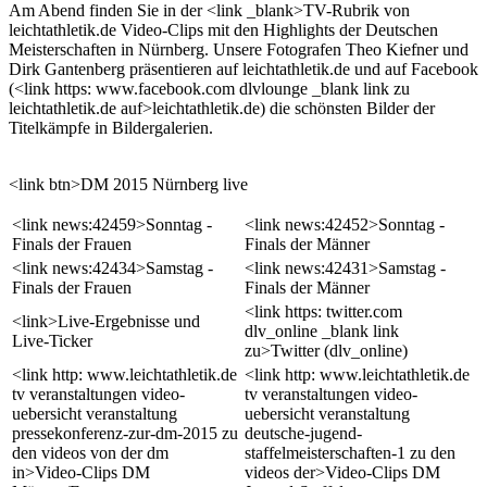
Am Abend finden Sie in der <link _blank>TV-Rubrik von
leichtathletik.de Video-Clips mit den Highlights der Deutschen
Meisterschaften in Nürnberg. Unsere Fotografen Theo Kiefner und
Dirk Gantenberg präsentieren auf leichtathletik.de und auf Facebook
(<link https: www.facebook.com dlvlounge _blank link zu
leichtathletik.de auf>leichtathletik.de) die schönsten Bilder der
Titelkämpfe in Bildergalerien.
<link btn>DM 2015 Nürnberg live
<link news:42459>Sonntag -
<link news:42452>Sonntag -
Finals der Frauen
Finals der Männer
<link news:42434>Samstag -
<link news:42431>Samstag -
Finals der Frauen
Finals der Männer
<link https: twitter.com
<link>Live-Ergebnisse und
dlv_online _blank link
Live-Ticker
zu>Twitter (dlv_online)
<link http: www.leichtathletik.de
<link http: www.leichtathletik.de
tv veranstaltungen video-
tv veranstaltungen video-
uebersicht veranstaltung
uebersicht veranstaltung
pressekonferenz-zur-dm-2015 zu
deutsche-jugend-
den videos von der dm
staffelmeisterschaften-1 zu den
in>Video-Clips DM
videos der>Video-Clips DM