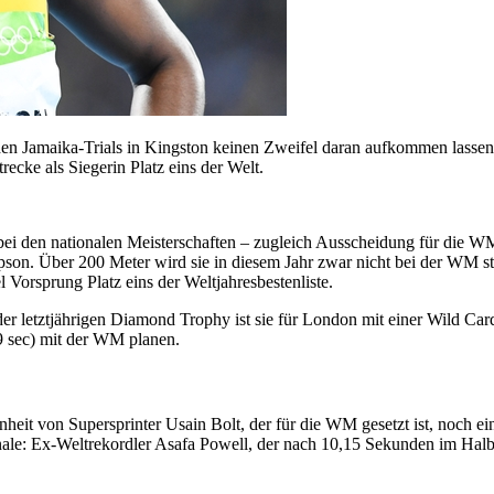
en Jamaika-Trials in Kingston keinen Zweifel daran aufkommen lassen
recke als Siegerin Platz eins der Welt.
 bei den nationalen Meisterschaften – zugleich Ausscheidung für die WM
on. Über 200 Meter wird sie in diesem Jahr zwar nicht bei der WM star
l Vorsprung Platz eins der Weltjahresbestenliste.
 der letztjährigen Diamond Trophy ist sie für London mit einer Wild Card
9 sec) mit der WM planen.
t von Supersprinter Usain Bolt, der für die WM gesetzt ist, noch ein
Finale: Ex-Weltrekordler Asafa Powell, der nach 10,15 Sekunden im Ha