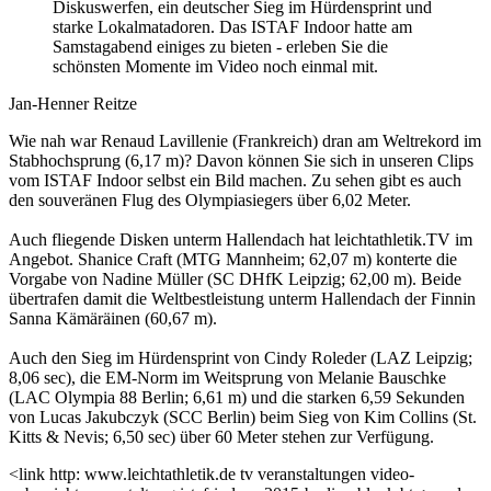
Diskuswerfen, ein deutscher Sieg im Hürdensprint und
starke Lokalmatadoren. Das ISTAF Indoor hatte am
Samstagabend einiges zu bieten - erleben Sie die
schönsten Momente im Video noch einmal mit.
Jan-Henner Reitze
Wie nah war Renaud Lavillenie (Frankreich) dran am Weltrekord im
Stabhochsprung (6,17 m)? Davon können Sie sich in unseren Clips
vom ISTAF Indoor selbst ein Bild machen. Zu sehen gibt es auch
den souveränen Flug des Olympiasiegers über 6,02 Meter.
Auch fliegende Disken unterm Hallendach hat leichtathletik.TV im
Angebot. Shanice Craft (MTG Mannheim; 62,07 m) konterte die
Vorgabe von Nadine Müller (SC DHfK Leipzig; 62,00 m). Beide
übertrafen damit die Weltbestleistung unterm Hallendach der Finnin
Sanna Kämäräinen (60,67 m).
Auch den Sieg im Hürdensprint von Cindy Roleder (LAZ Leipzig;
8,06 sec), die EM-Norm im Weitsprung von Melanie Bauschke
(LAC Olympia 88 Berlin; 6,61 m) und die starken 6,59 Sekunden
von Lucas Jakubczyk (SCC Berlin) beim Sieg von Kim Collins (St.
Kitts & Nevis; 6,50 sec) über 60 Meter stehen zur Verfügung.
<link http: www.leichtathletik.de tv veranstaltungen video-