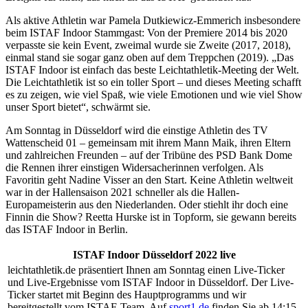
Als aktive Athletin war Pamela Dutkiewicz-Emmerich insbesondere
beim ISTAF Indoor Stammgast: Von der Premiere 2014 bis 2020
verpasste sie kein Event, zweimal wurde sie Zweite (2017, 2018),
einmal stand sie sogar ganz oben auf dem Treppchen (2019). „Das
ISTAF Indoor ist einfach das beste Leichtathletik-Meeting der Welt.
Die Leichtathletik ist so ein toller Sport – und dieses Meeting schafft
es zu zeigen, wie viel Spaß, wie viele Emotionen und wie viel Show
unser Sport bietet“, schwärmt sie.
Am Sonntag in Düsseldorf wird die einstige Athletin des TV
Wattenscheid 01 – gemeinsam mit ihrem Mann Maik, ihren Eltern
und zahlreichen Freunden – auf der Tribüne des PSD Bank Dome
die Rennen ihrer einstigen Widersacherinnen verfolgen. Als
Favoritin geht Nadine Visser an den Start. Keine Athletin weltweit
war in der Hallensaison 2021 schneller als die Hallen-
Europameisterin aus den Niederlanden. Oder stiehlt ihr doch eine
Finnin die Show? Reetta Hurske ist in Topform, sie gewann bereits
das ISTAF Indoor in Berlin.
ISTAF Indoor Düsseldorf 2022 live
leichtathletik.de präsentiert Ihnen am Sonntag einen Live-Ticker
und Live-Ergebnisse vom ISTAF Indoor in Düsseldorf. Der Live-
Ticker startet mit Beginn des Hauptprogramms und wir
bereitgestellt vom ISTAF-Team. Auf
sport1.de
finden Sie ab 14:15