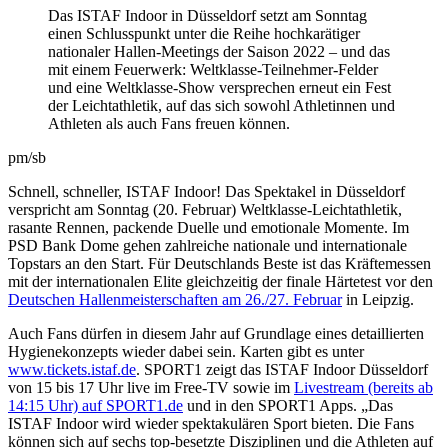
Das ISTAF Indoor in Düsseldorf setzt am Sonntag
einen Schlusspunkt unter die Reihe hochkarätiger
nationaler Hallen-Meetings der Saison 2022 – und das
mit einem Feuerwerk: Weltklasse-Teilnehmer-Felder
und eine Weltklasse-Show versprechen erneut ein Fest
der Leichtathletik, auf das sich sowohl Athletinnen und
Athleten als auch Fans freuen können.
pm/sb
Schnell, schneller, ISTAF Indoor! Das Spektakel in Düsseldorf
verspricht am Sonntag (20. Februar) Weltklasse-Leichtathletik,
rasante Rennen, packende Duelle und emotionale Momente. Im
PSD Bank Dome gehen zahlreiche nationale und internationale
Topstars an den Start. Für Deutschlands Beste ist das Kräftemessen
mit der internationalen Elite gleichzeitig der finale Härtetest vor den
Deutschen Hallenmeisterschaften am 26./27. Februar
in Leipzig.
Auch Fans dürfen in diesem Jahr auf Grundlage eines detaillierten
Hygienekonzepts wieder dabei sein. Karten gibt es unter
www.tickets.istaf.de
. SPORT1 zeigt das ISTAF Indoor Düsseldorf
von 15 bis 17 Uhr live im Free-TV sowie im
Livestream (bereits ab
14:15 Uhr) auf SPORT1.de
und in den SPORT1 Apps. „Das
ISTAF Indoor wird wieder spektakulären Sport bieten. Die Fans
können sich auf sechs top-besetzte Disziplinen und die Athleten auf