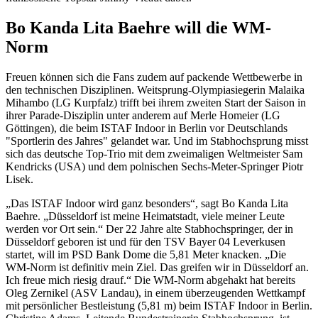
Bo Kanda Lita Baehre will die WM-
Norm
Freuen können sich die Fans zudem auf packende Wettbewerbe in
den technischen Disziplinen. Weitsprung-Olympiasiegerin Malaika
Mihambo (LG Kurpfalz) trifft bei ihrem zweiten Start der Saison in
ihrer Parade-Disziplin unter anderem auf Merle Homeier (LG
Göttingen), die beim ISTAF Indoor in Berlin vor Deutschlands
"Sportlerin des Jahres" gelandet war. Und im Stabhochsprung misst
sich das deutsche Top-Trio mit dem zweimaligen Weltmeister Sam
Kendricks (USA) und dem polnischen Sechs-Meter-Springer Piotr
Lisek.
„Das ISTAF Indoor wird ganz besonders“, sagt Bo Kanda Lita
Baehre. „Düsseldorf ist meine Heimatstadt, viele meiner Leute
werden vor Ort sein.“ Der 22 Jahre alte Stabhochspringer, der in
Düsseldorf geboren ist und für den TSV Bayer 04 Leverkusen
startet, will im PSD Bank Dome die 5,81 Meter knacken. „Die
WM-Norm ist definitiv mein Ziel. Das greifen wir in Düsseldorf an.
Ich freue mich riesig drauf.“ Die WM-Norm abgehakt hat bereits
Oleg Zernikel (ASV Landau), in einem überzeugenden Wettkampf
mit persönlicher Bestleistung (5,81 m) beim ISTAF Indoor in Berlin.