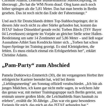
Christine Adams, Leitende Bundestrainerin Stabhochsprung, ist
überzeugt: „Bo hat die WM-Norm drauf. Oleg kann auch noch
höher springen als die 5,81 Meter. Das hat man bereits in Berlin
gesehen. Das ist noch nicht das Ende der Fahnenstange.“
Und auch für Deutschlands dritten Top-Stabhochspringer, der in
diesem Jahr noch nicht zu alter Stärke gefunden hat, kommt das
ISTAF Indoor Düsseldorf gerade recht: Torben Blech (TSV Bayer
04 Leverkusen) steigerte im Vorjahr an gleicher Stelle seine Hallen-
Bestleistung um satte 14 Zentimeter auf 5,86 Meter – und ließ sogar
Ausnahme-Athlet Sam Kendricks hinter sich. „Torben hat schon
Super-Sprünge im Training gezeigt. Es sind Kleinigkeiten, die
fehlen. Es muss einfach einmal ein Erfolgserlebnis her", erklärt
Christine Adams.
„Pam-Party“ zum Abschied
Pamela Dutkiewicz-Emmerich (30), die im vergangenen Herbst ihre
erfolgreiche Karriere beendet hat, wird bei ihrem
„Lieblingsmeeting“ am Sonntag offiziell verabschiedet. „Ich bin als
junges Mädchen, ich kann gar nicht mehr sagen, in welchem Jahr
das genau war, mit meiner Trainingsgruppe nach Berlin gereist, um
erstmals unsere großen Idole, die Leichtathletik-Stars hautnah zu
erleben“, erzählt die 30-Jährige. „Das war ein ganz besonderes
Ereignis für mich, das mich an das ISTAF gebunden hat.“