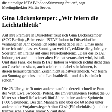
die einmalige ISTAF-Indoor-Stimmung freuen“, sagt
Meetingdirektor Martin Seeber.
Gina Lückenkemper: „Wir feiern die
Leichtathletik"
Auf ihre Premiere in Düsseldorf freut sich Gina Lückenkemper
(SCC Berlin): „Beim ersten ISTAF Indoor in Düsseldorf im
vergangenen Jahr konnte ich leider nicht dabei sein. Umso mehr
freue ich mich, dass es Sonntag so weit ist“, erklärte die gebürtiger
Soesterin am Freitag auf einer Pressekonferenz. „Dass das ISTAF
Indoor jetzt auch in meiner alten Heimat veranstaltet wird, ist toll.
Und dass Fans, die beim ISTAF Indoor ja wirklich richtig dicht dran
am Geschehen sitzen, auch wieder mit dabei sein können, ist in
diesen herausfordernden Zeiten nicht selbstverständlich. Wir feiern
am Sonntag gemeinsam die Leichtathletik – und das ist einfach
schön."
Die 25-Jährige trifft unter anderem auf die derzeit schnellste Frau
der Welt: Ewa Swoboda (Polen), die am vergangenen Freitag die 60
Meter so schnell lief wie seit fünf Jahren keine andere Sprinterin
(7,00 Sekunden). Bei den Männern sind über die 60 Meter unter
anderem der Vorjahressieger Arthur Cissé (Elfenbeinküste) und der
französische Topstar Jimmy Vicaut dabei.