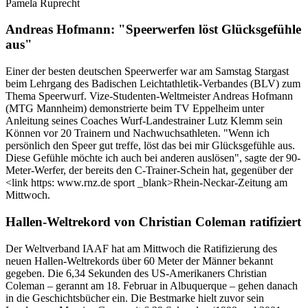
Pamela Ruprecht
Andreas Hofmann: "Speerwerfen löst Glücksgefühle
aus"
Einer der besten deutschen Speerwerfer war am Samstag Stargast
beim Lehrgang des Badischen Leichtathletik-Verbandes (BLV) zum
Thema Speerwurf. Vize-Studenten-Weltmeister Andreas Hofmann
(MTG Mannheim) demonstrierte beim TV Eppelheim unter
Anleitung seines Coaches Wurf-Landestrainer Lutz Klemm sein
Können vor 20 Trainern und Nachwuchsathleten. "Wenn ich
persönlich den Speer gut treffe, löst das bei mir Glücksgefühle aus.
Diese Gefühle möchte ich auch bei anderen auslösen", sagte der 90-
Meter-Werfer, der bereits den C-Trainer-Schein hat, gegenüber der
<link https: www.rnz.de sport _blank>Rhein-Neckar-Zeitung am
Mittwoch.
Hallen-Weltrekord von Christian Coleman ratifiziert
Der Weltverband IAAF hat am Mittwoch die Ratifizierung des
neuen Hallen-Weltrekords über 60 Meter der Männer bekannt
gegeben. Die 6,34 Sekunden des US-Amerikaners Christian
Coleman – gerannt am 18. Februar in Albuquerque – gehen danach
in die Geschichtsbücher ein. Die Bestmarke hielt zuvor sein