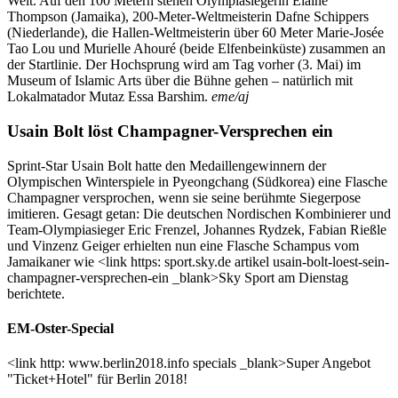
Welt. Auf den 100 Metern stehen Olympiasiegerin Elaine
Thompson (Jamaika), 200-Meter-Weltmeisterin Dafne Schippers
(Niederlande), die Hallen-Weltmeisterin über 60 Meter Marie-Josée
Tao Lou und Murielle Ahouré (beide Elfenbeinküste) zusammen an
der Startlinie. Der Hochsprung wird am Tag vorher (3. Mai) im
Museum of Islamic Arts über die Bühne gehen – natürlich mit
Lokalmatador Mutaz Essa Barshim.
eme/aj
Usain Bolt löst Champagner-Versprechen ein
Sprint-Star Usain Bolt hatte den Medaillengewinnern der
Olympischen Winterspiele in Pyeongchang (Südkorea) eine Flasche
Champagner versprochen, wenn sie seine berühmte Siegerpose
imitieren. Gesagt getan: Die deutschen Nordischen Kombinierer und
Team-Olympiasieger Eric Frenzel, Johannes Rydzek, Fabian Rießle
und Vinzenz Geiger erhielten nun eine Flasche Schampus vom
Jamaikaner wie <link https: sport.sky.de artikel usain-bolt-loest-sein-
champagner-versprechen-ein _blank>Sky Sport am Dienstag
berichtete.
EM-Oster-Special
<link http: www.berlin2018.info specials _blank>Super Angebot
"Ticket+Hotel" für Berlin 2018!