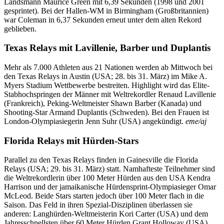
Landsmann Maurice Green mit 6,39 Sekunden (1998 und 2001
gesprintet). Bei der Hallen-WM in Birmingham (Großbritannien)
war Coleman in 6,37 Sekunden erneut unter dem alten Rekord
geblieben.
Texas Relays mit Lavillenie, Barber und Duplantis
Mehr als 7.000 Athleten aus 21 Nationen werden ab Mittwoch bei
den Texas Relays in Austin (USA; 28. bis 31. März) im Mike A.
Myers Stadium Wettbewerbe bestreiten. Highlight wird das Elite-
Stabhochspringen der Männer mit Weltrekordler Renaud Lavillenie
(Frankreich), Peking-Weltmeister Shawn Barber (Kanada) und
Shooting-Star Armand Duplantis (Schweden). Bei den Frauen ist
London-Olympiasiegerin Jenn Suhr (USA) angekündigt.
eme/aj
Florida Relays mit Hürden-Stars
Parallel zu den Texas Relays finden in Gainesville die Florida
Relays (USA; 29. bis 31. März) statt. Namhafteste Teilnehmer sind
die Weltrekordlerin über 100 Meter Hürden aus den USA Kendra
Harrison und der jamaikanische Hürdensprint-Olympiasieger Omar
McLeod. Beide Stars starten jedoch über 100 Meter flach in die
Saison. Das Feld in ihren Spezial-Disziplinen überlassen sie
anderen: Langhürden-Weltmeisterin Kori Carter (USA) und dem
Jahresschnellsten über 60 Meter Hürden Grant Holloway (USA).