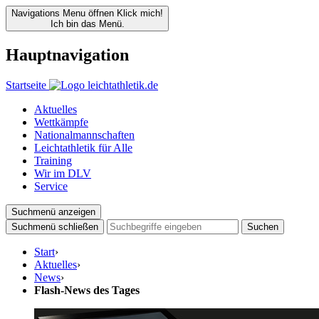
Navigations Menu öffnen
Klick mich!
Ich bin das Menü.
Hauptnavigation
Startseite
Aktuelles
Wettkämpfe
Nationalmannschaften
Leichtathletik für Alle
Training
Wir im DLV
Service
Suchmenü anzeigen
Suchmenü schließen
Suchen
Start
›
Aktuelles
›
News
›
Flash-News des Tages