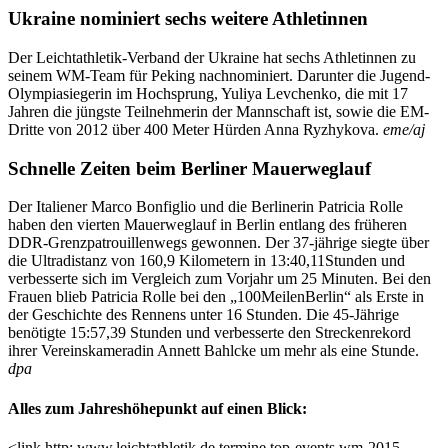
Ukraine nominiert sechs weitere Athletinnen
Der Leichtathletik-Verband der Ukraine hat sechs Athletinnen zu
seinem WM-Team für Peking nachnominiert. Darunter die Jugend-
Olympiasiegerin im Hochsprung, Yuliya Levchenko, die mit 17
Jahren die jüngste Teilnehmerin der Mannschaft ist, sowie die EM-
Dritte von 2012 über 400 Meter Hürden Anna Ryzhykova.
eme/aj
Schnelle Zeiten beim Berliner Mauerweglauf
Der Italiener Marco Bonfiglio und die Berlinerin Patricia Rolle
haben den vierten Mauerweglauf in Berlin entlang des früheren
DDR-Grenzpatrouillenwegs gewonnen. Der 37-jährige siegte über
die Ultradistanz von 160,9 Kilometern in 13:40,11Stunden und
verbesserte sich im Vergleich zum Vorjahr um 25 Minuten. Bei den
Frauen blieb Patricia Rolle bei den „100MeilenBerlin“ als Erste in
der Geschichte des Rennens unter 16 Stunden. Die 45-Jährige
benötigte 15:57,39 Stunden und verbesserte den Streckenrekord
ihrer Vereinskameradin Annett Bahlcke um mehr als eine Stunde.
dpa
Alles zum Jahreshöhepunkt auf einen Blick:
<link http: www.leichtathletik.de termine top-events wm-2015-