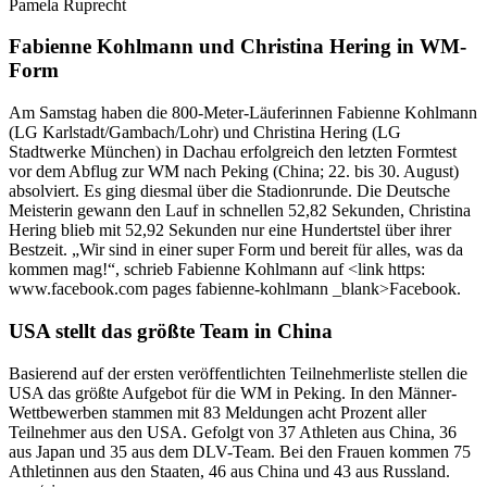
Pamela Ruprecht
Fabienne Kohlmann und Christina Hering in WM-
Form
Am Samstag haben die 800-Meter-Läuferinnen Fabienne Kohlmann
(LG Karlstadt/Gambach/Lohr) und Christina Hering (LG
Stadtwerke München) in Dachau erfolgreich den letzten Formtest
vor dem Abflug zur WM nach Peking (China; 22. bis 30. August)
absolviert. Es ging diesmal über die Stadionrunde. Die Deutsche
Meisterin gewann den Lauf in schnellen 52,82 Sekunden, Christina
Hering blieb mit 52,92 Sekunden nur eine Hundertstel über ihrer
Bestzeit. „Wir sind in einer super Form und bereit für alles, was da
kommen mag!“, schrieb Fabienne Kohlmann auf <link https:
www.facebook.com pages fabienne-kohlmann _blank>Facebook.
USA stellt das größte Team in China
Basierend auf der ersten veröffentlichten Teilnehmerliste stellen die
USA das größte Aufgebot für die WM in Peking. In den Männer-
Wettbewerben stammen mit 83 Meldungen acht Prozent aller
Teilnehmer aus den USA. Gefolgt von 37 Athleten aus China, 36
aus Japan und 35 aus dem DLV-Team. Bei den Frauen kommen 75
Athletinnen aus den Staaten, 46 aus China und 43 aus Russland.