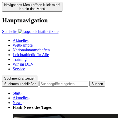
Navigations Menu öffnen
Klick mich!
Ich bin das Menü.
Hauptnavigation
Startseite
Aktuelles
Wettkämpfe
Nationalmannschaften
Leichtathletik für Alle
Training
Wir im DLV
Service
Suchmenü anzeigen
Suchmenü schließen
Suchen
Start
›
Aktuelles
›
News
›
Flash-News des Tages