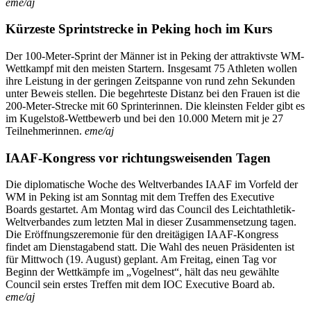
eme/aj
Kürzeste Sprintstrecke in Peking hoch im Kurs
Der 100-Meter-Sprint der Männer ist in Peking der attraktivste WM-
Wettkampf mit den meisten Startern. Insgesamt 75 Athleten wollen
ihre Leistung in der geringen Zeitspanne von rund zehn Sekunden
unter Beweis stellen. Die begehrteste Distanz bei den Frauen ist die
200-Meter-Strecke mit 60 Sprinterinnen. Die kleinsten Felder gibt es
im Kugelstoß-Wettbewerb und bei den 10.000 Metern mit je 27
Teilnehmerinnen.
eme/aj
IAAF-Kongress vor richtungsweisenden Tagen
Die diplomatische Woche des Weltverbandes IAAF im Vorfeld der
WM in Peking ist am Sonntag mit dem Treffen des Executive
Boards gestartet. Am Montag wird das Council des Leichtathletik-
Weltverbandes zum letzten Mal in dieser Zusammensetzung tagen.
Die Eröffnungszeremonie für den dreitägigen IAAF-Kongress
findet am Dienstagabend statt. Die Wahl des neuen Präsidenten ist
für Mittwoch (19. August) geplant. Am Freitag, einen Tag vor
Beginn der Wettkämpfe im „Vogelnest“, hält das neu gewählte
Council sein erstes Treffen mit dem IOC Executive Board ab.
eme/aj