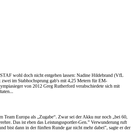
m ISTAF wohl doch nicht entgehen lassen: Nadine Hildebrand (VfL
tz zwei im Stabhochsprung gab's mit 4,25 Metern für EM-
lympiasieger von 2012 Greg Rutherford verabschiedete sich mit
aten...
im Team Europa als „Zugabe“. Zwar sei der Akku nur noch „bei 60,
rehre. Das ist eben das Leistungssportler-Gen.” Verwunderung ruft
d bist dann in der fünften Runde gar nicht mehr dabei”, sagte er der