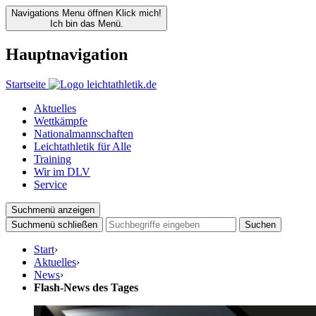
Navigations Menu öffnen
Klick mich!
Ich bin das Menü.
Hauptnavigation
Startseite
Aktuelles
Wettkämpfe
Nationalmannschaften
Leichtathletik für Alle
Training
Wir im DLV
Service
Suchmenü anzeigen
Suchmenü schließen
Suchen
Start
›
Aktuelles
›
News
›
Flash-News des Tages