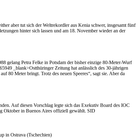
ther aber tut sich der Weltrekordler aus Kenia schwer, insgesamt fünf
rletzungen hinter sich lassen und am 18. November wieder an der
988 gelang Petra Felke in Potsdam der bisher einzige 80-Meter-Wurf
8665949 _blank>Ostthüringer Zeitung hat anlässlich des 30-jährigen
auf 80 Meter bringt. Trotz des neuen Speeres“, sagt sie. Aber da
nden. Auf diesen Vorschlag legte sich das Exekutiv Board des IOC
ng Oktober in Buenos Aires offiziell gewählt. SID
up in Ostrava (Tschechien)