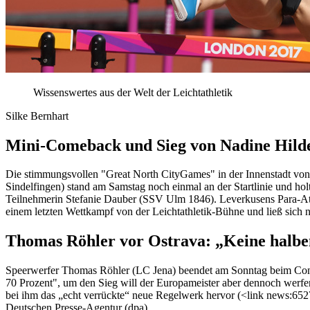
Wissenswertes aus der Welt der Leichtathletik
Silke Bernhart
Mini-Comeback und Sieg von Nadine Hild
Die stimmungsvollen "Great North CityGames" in der Innenstadt von N
Sindelfingen) stand am Samstag noch einmal an der Startlinie und ho
Teilnehmerin Stefanie Dauber (SSV Ulm 1846). Leverkusens Para-Athl
einem letzten Wettkampf von der Leichtathletik-Bühne und ließ sich
Thomas Röhler vor Ostrava: „Keine halb
Speerwerfer Thomas Röhler (LC Jena) beendet am Sonntag beim Conti
70 Prozent", um den Sieg will der Europameister aber dennoch werfen
bei ihm das „echt verrückte“ neue Regelwerk hervor (<link news:6527
Deutschen Presse-Agentur (dpa).