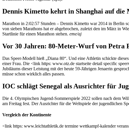
Dennis Kimetto kehrt in Shanghai auf di
Marathon in 2:02:57 Stunden – Dennis Kimetto war 2014 in Berlin schn
von sieben Marathons hat er abgebrochen, zuletzt den im März in Wie
Startlinie für einen Marathon stehen.
eme/aj
Vor 30 Jahren: 80-Meter-Wurf von Petra 
Das Speer-Modell hieß „Diana 80“. Und eine Athletin schickte dieses
einer Frau. Die <link https: www.otz.de startseite detail specific sp
Jubiläums dieser Leistung mit der heute 59-Jährigen Jenaerin gesproch
müsse schon wirklich alles passen.
IOC schlägt Senegal als Ausrichter für J
Die 4. Olympischen Jugend-Sommerspiele 2022 sollen nach dem Wille
am Freitag fest. Der Ausrichter für die Weltspiele der jugendlichen 
Vergleich der Kontinente
<link https: www.leichtathletik.de termine wettkampf-kalender veran