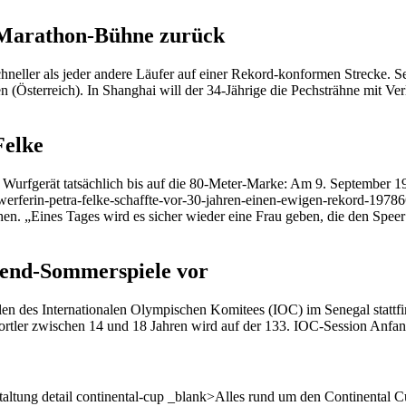
e Marathon-Bühne zurück
eller als jeder andere Läufer auf einer Rekord-konformen Strecke. Sei
n (Österreich). In Shanghai will der 34-Jährige die Pechsträhne mit Ve
Felke
 Wurfgerät tatsächlich bis auf die 80-Meter-Marke: Am 9. September 1
eerwerferin-petra-felke-schaffte-vor-30-jahren-einen-ewigen-rekord-197
en. „Eines Tages wird es sicher wieder eine Frau geben, die den Speer 
ugend-Sommerspiele vor
n des Internationalen Olympischen Komitees (IOC) im Senegal stattfi
Sportler zwischen 14 und 18 Jahren wird auf der 133. IOC-Session Anfa
staltung detail continental-cup _blank>Alles rund um den Continental C