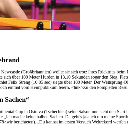
ebrand
ewcastle (Großbritannien) wollte sie sich trotz ihres Rücktritts bei
lte sich über 100 Meter Hürden in 13,10 Sekunden sogar den Sieg. Pla
et Felix Streng (10,85 sec) siegte über 100 Meter. Der Weitsprung-O
 noch einmal vom Heimpublikum feiern. <link>Zu den kompletten Result
en Sachen“
nental Cup in Ostrava (Tschechien) seine Saison und sieht den Start 
: „Ich mache keine halben Sachen. Da geht's ja auch um meine Sportle
8>wir berichteten). „Du kannst im ersten Versuch Weltrekord werfen un