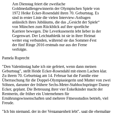
Am Dienstag feiert die zweifache
Goldmedaillengewinnerin der Olympischen Spiele von
1972 Heike Ecker-Rosendahl ihren 70. Geburtstag. Es
sind in erster Linie die vielen Interview-Anfragen
anlässlich ihres Jubiläums, die das „Gesicht der Spiele“
von München zum Rückblick auf ihre sportliche
Karriere bewegen. Die Leverkusenerin lebt lieber in der
Gegenwart. Der Leichtathletik ist sie in ihrer Heimat
weiter eng verbunden, während sie das Sommer-Fest
der fünf Ringe 2016 erstmals nur aus der Ferne
verfolgte.
Pamela Ruprecht
"Den Valentinstag habe ich nie gefeiert, wenn dann meinen
Geburtstag", stellt Heide Ecker-Rosendahl mit einem Lachen klar.
Zu ihrem 70. Geburtstag am 14. Februar hat die Familie eine
Überraschung für die Doppel-Olympiasiegerin und Mutter von zwei
Söhnen, darunter der frühere Sechs-Meter-Stabhochspringer Danny
Ecker, geplant. Die Betreuung ihrer vier Enkelkinder macht der
Rentnerin, die früher ein Unternehmen für
Ernährungswissenschaften und mehrere Fitnessstudios betrieb, viel
Freude.
"Ich bin niemand, der in der Vergangenheit lebt", sagt die ehemalige