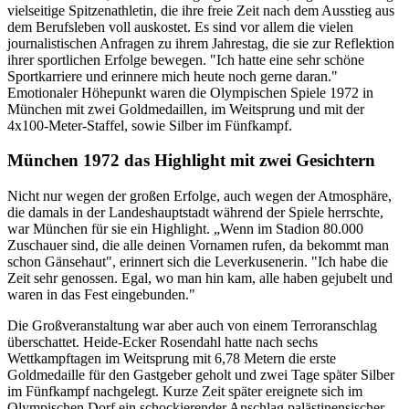
vielseitige Spitzenathletin, die ihre freie Zeit nach dem Ausstieg aus
dem Berufsleben voll auskostet. Es sind vor allem die vielen
journalistischen Anfragen zu ihrem Jahrestag, die sie zur Reflektion
ihrer sportlichen Erfolge bewegen. "Ich hatte eine sehr schöne
Sportkarriere und erinnere mich heute noch gerne daran."
Emotionaler Höhepunkt waren die Olympischen Spiele 1972 in
München mit zwei Goldmedaillen, im Weitsprung und mit der
4x100-Meter-Staffel, sowie Silber im Fünfkampf.
München 1972 das Highlight mit zwei Gesichtern
Nicht nur wegen der großen Erfolge, auch wegen der Atmosphäre,
die damals in der Landeshauptstadt während der Spiele herrschte,
war München für sie ein Highlight. „Wenn im Stadion 80.000
Zuschauer sind, die alle deinen Vornamen rufen, da bekommt man
schon Gänsehaut", erinnert sich die Leverkusenerin. "Ich habe die
Zeit sehr genossen. Egal, wo man hin kam, alle haben gejubelt und
waren in das Fest eingebunden."
Die Großveranstaltung war aber auch von einem Terroranschlag
überschattet. Heide-Ecker Rosendahl hatte nach sechs
Wettkampftagen im Weitsprung mit 6,78 Metern die erste
Goldmedaille für den Gastgeber geholt und zwei Tage später Silber
im Fünfkampf nachgelegt. Kurze Zeit später ereignete sich im
Olympischen Dorf ein schockierender Anschlag palästinensischer