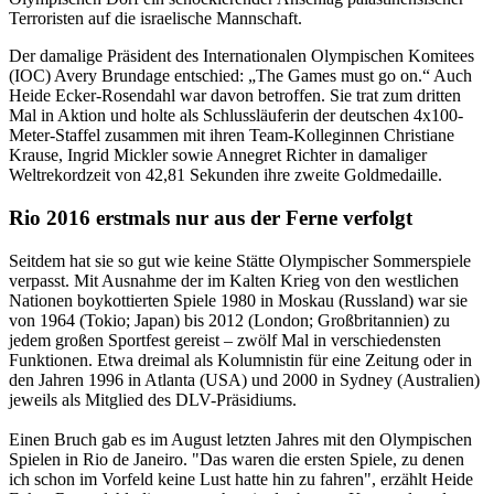
Terroristen auf die israelische Mannschaft.
Der damalige Präsident des Internationalen Olympischen Komitees
(IOC) Avery Brundage entschied: „The Games must go on.“ Auch
Heide Ecker-Rosendahl war davon betroffen. Sie trat zum dritten
Mal in Aktion und holte als Schlussläuferin der deutschen 4x100-
Meter-Staffel zusammen mit ihren Team-Kolleginnen Christiane
Krause, Ingrid Mickler sowie Annegret Richter in damaliger
Weltrekordzeit von 42,81 Sekunden ihre zweite Goldmedaille.
Rio 2016 erstmals nur aus der Ferne verfolgt
Seitdem hat sie so gut wie keine Stätte Olympischer Sommerspiele
verpasst. Mit Ausnahme der im Kalten Krieg von den westlichen
Nationen boykottierten Spiele 1980 in Moskau (Russland) war sie
von 1964 (Tokio; Japan) bis 2012 (London; Großbritannien) zu
jedem großen Sportfest gereist – zwölf Mal in verschiedensten
Funktionen. Etwa dreimal als Kolumnistin für eine Zeitung oder in
den Jahren 1996 in Atlanta (USA) und 2000 in Sydney (Australien)
jeweils als Mitglied des DLV-Präsidiums.
Einen Bruch gab es im August letzten Jahres mit den Olympischen
Spielen in Rio de Janeiro. "Das waren die ersten Spiele, zu denen
ich schon im Vorfeld keine Lust hatte hin zu fahren", erzählt Heide