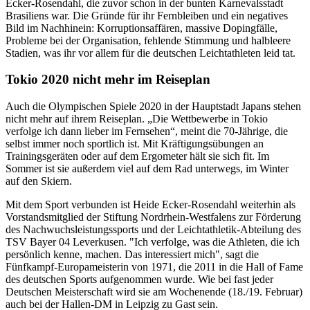
Ecker-Rosendahl, die zuvor schon in der bunten Karnevalsstadt
Brasiliens war. Die Gründe für ihr Fernbleiben und ein negatives
Bild im Nachhinein: Korruptionsaffären, massive Dopingfälle,
Probleme bei der Organisation, fehlende Stimmung und halbleere
Stadien, was ihr vor allem für die deutschen Leichtathleten leid tat.
Tokio 2020 nicht mehr im Reiseplan
Auch die Olympischen Spiele 2020 in der Hauptstadt Japans stehen
nicht mehr auf ihrem Reiseplan. „Die Wettbewerbe in Tokio
verfolge ich dann lieber im Fernsehen“, meint die 70-Jährige, die
selbst immer noch sportlich ist. Mit Kräftigungsübungen an
Trainingsgeräten oder auf dem Ergometer hält sie sich fit. Im
Sommer ist sie außerdem viel auf dem Rad unterwegs, im Winter
auf den Skiern.
Mit dem Sport verbunden ist Heide Ecker-Rosendahl weiterhin als
Vorstandsmitglied der Stiftung Nordrhein-Westfalens zur Förderung
des Nachwuchsleistungssports und der Leichtathletik-Abteilung des
TSV Bayer 04 Leverkusen. "Ich verfolge, was die Athleten, die ich
persönlich kenne, machen. Das interessiert mich", sagt die
Fünfkampf-Europameisterin von 1971, die 2011 in die Hall of Fame
des deutschen Sports aufgenommen wurde. Wie bei fast jeder
Deutschen Meisterschaft wird sie am Wochenende (18./19. Februar)
auch bei der Hallen-DM in Leipzig zu Gast sein.