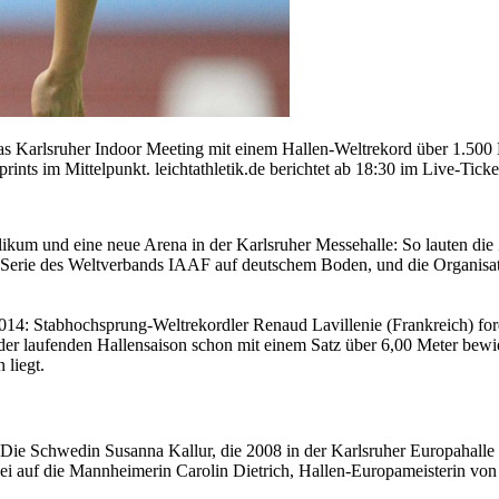
as Karlsruher Indoor Meeting mit einem Hallen-Weltrekord über 1.500
ints im Mittelpunkt. leichtathletik.de berichtet ab 18:30 im Live-Ticke
likum und eine neue Arena in der Karlsruher Messehalle: So lauten die 
t-Serie des Weltverbands IAAF auf deutschem Boden, und die Organisato
2014: Stabhochsprung-Weltrekordler Renaud Lavillenie (Frankreich) for
n der laufenden Hallensaison schon mit einem Satz über 6,00 Meter be
 liegt.
 Die Schwedin Susanna Kallur, die 2008 in der Karlsruher Europahalle f
bei auf die Mannheimerin Carolin Dietrich, Hallen-Europameisterin von