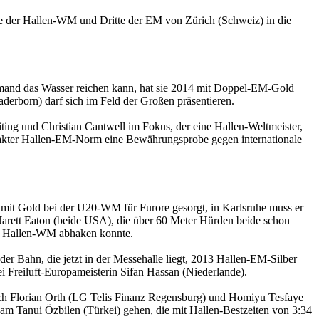
hste der Hallen-WM und Dritte der EM von Zürich (Schweiz) in die
niemand das Wasser reichen kann, hat sie 2014 mit Doppel-EM-Gold
rborn) darf sich im Feld der Großen präsentieren.
ng und Christian Cantwell im Fokus, der eine Hallen-Weltmeister,
hakter Hallen-EM-Norm eine Bewährungsprobe gegen internationale
 mit Gold bei der U20-WM für Furore gesorgt, in Karlsruhe muss er
arett Eaton (beide USA), die über 60 Meter Hürden beide schon
die Hallen-WM abhaken konnte.
er Bahn, die jetzt in der Messehalle liegt, 2013 Hallen-EM-Silber
i Freiluft-Europameisterin Sifan Hassan (Niederlande).
uch Florian Orth (LG Telis Finanz Regensburg) und Homiyu Tesfaye
ham Tanui Özbilen (Türkei) gehen, die mit Hallen-Bestzeiten von 3:34