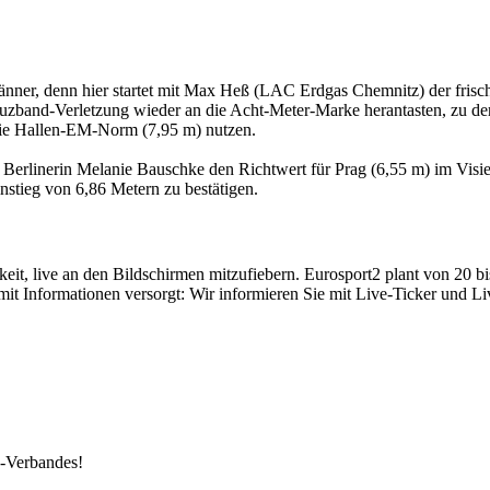
 Männer, denn hier startet mit Max Heß (LAC Erdgas Chemnitz) der fris
zband-Verletzung wieder an die Acht-Meter-Marke herantasten, zu der
 die Hallen-EM-Norm (7,95 m) nutzen.
erlinerin Melanie Bauschke den Richtwert für Prag (6,55 m) im Visie
tieg von 6,86 Metern zu bestätigen.
keit, live an den Bildschirmen mitzufiebern. Eurosport2 plant von 20 b
mit Informationen versorgt: Wir informieren Sie mit Live-Ticker und 
k-Verbandes!