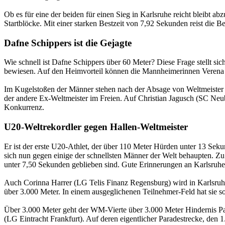
Ob es für eine der beiden für einen Sieg in Karlsruhe reicht bleibt
Startblöcke. Mit einer starken Bestzeit von 7,92 Sekunden reist die B
Dafne Schippers ist die Gejagte
Wie schnell ist Dafne Schippers über 60 Meter? Diese Frage stellt s
bewiesen. Auf den Heimvorteil können die Mannheimerinnen Verena 
Im Kugelstoßen der Männer stehen nach der Absage von Weltmeister 
der andere Ex-Weltmeister im Freien. Auf Christian Jagusch (SC N
Konkurrenz.
U20-Weltrekordler gegen Hallen-Weltmeister
Er ist der erste U20-Athlet, der über 110 Meter Hürden unter 13 Se
sich nun gegen einige der schnellsten Männer der Welt behaupten. 
unter 7,50 Sekunden geblieben sind. Gute Erinnerungen an Karlsruhe
Auch Corinna Harrer (LG Telis Finanz Regensburg) wird in Karlsruhe m
über 3.000 Meter. In einem ausgeglichenen Teilnehmer-Feld hat sie so
Über 3.000 Meter geht der WM-Vierte über 3.000 Meter Hindernis Pa
(LG Eintracht Frankfurt). Auf deren eigentlicher Paradestrecke, den 