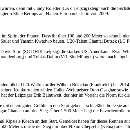
 abzuwarten, denn mit Cindy Roleder (LAZ Leipzig) steigt auch die Sec
elgierin Eline Berings an, Hallen-Europameisterin von 2009.
ich im Sprint der Frauen. Dass ihr über 100 und 200 Meter so schnell 
Sailer und Yasmin Kwadwo bauen, U20-Talent Chantal Butzek (LC Pade
David Storl (SC DHfK Leipzig) die starken US-Amerikaner Ryan Whiti
eubrandenburg) und Tobias Dahm (VfL Sindelfingen) wartet nach abge
kunden blieb: U20-Weltrekordler Wilhem Belocian (Frankreich) hat 2014
Zu seinen Konkurrenten zählen Hallen-Weltmeister Omo Osaghae sowie J
 hat der Leipziger Erik Balnuweit, der hier im Vorjahr die Norm für 
it einem guten Gefühl an den Start gehen – schließlich holte sie auf d
gar Chancen auf den Sieg. Über 1.500 Meter liegt die Favoritenrolle be
ul Kipsiele Koech an den Start. Gemeldet haben für dieses Rennen a
1.500 Metern, dürfte der Sieg nur über Nixon Chepseba (Kenia) oder Il