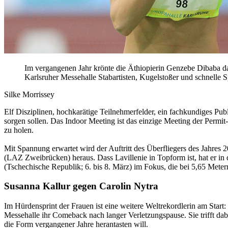
Im vergangenen Jahr krönte die Äthiopierin Genzebe Dibaba d
Karlsruher Messehalle Stabartisten, Kugelstoßer und schnelle Spr
Silke Morrissey
Elf Disziplinen, hochkarätige Teilnehmerfelder, ein fachkundiges Pub
sorgen sollen. Das Indoor Meeting ist das einzige Meeting der Permi
zu holen.
Mit Spannung erwartet wird der Auftritt des Überfliegers des Jahres 
(LAZ Zweibrücken) heraus. Dass Lavillenie in Topform ist, hat er i
(Tschechische Republik; 6. bis 8. März) im Fokus, die bei 5,65 Metern
Susanna Kallur gegen Carolin Nytra
Im Hürdensprint der Frauen ist eine weitere Weltrekordlerin am Start:
Messehalle ihr Comeback nach langer Verletzungspause. Sie trifft da
die Form vergangener Jahre herantasten will.