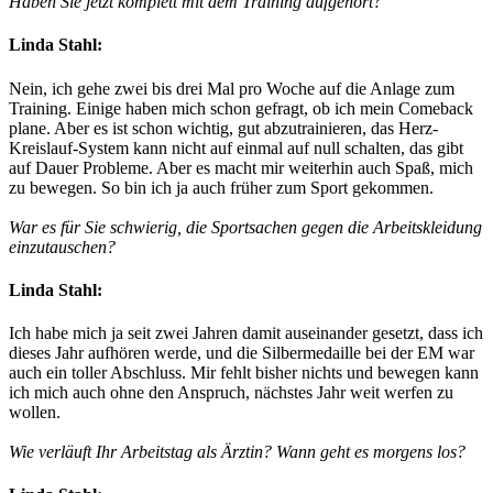
Haben Sie jetzt komplett mit dem Training aufgehört?
Linda Stahl:
Nein, ich gehe zwei bis drei Mal pro Woche auf die Anlage zum
Training. Einige haben mich schon gefragt, ob ich mein Comeback
plane. Aber es ist schon wichtig, gut abzutrainieren, das Herz-
Kreislauf-System kann nicht auf einmal auf null schalten, das gibt
auf Dauer Probleme. Aber es macht mir weiterhin auch Spaß, mich
zu bewegen. So bin ich ja auch früher zum Sport gekommen.
War es für Sie schwierig, die Sportsachen gegen die Arbeitskleidung
einzutauschen?
Linda Stahl:
Ich habe mich ja seit zwei Jahren damit auseinander gesetzt, dass ich
dieses Jahr aufhören werde, und die Silbermedaille bei der EM war
auch ein toller Abschluss. Mir fehlt bisher nichts und bewegen kann
ich mich auch ohne den Anspruch, nächstes Jahr weit werfen zu
wollen.
Wie verläuft Ihr Arbeitstag als Ärztin? Wann geht es morgens los?