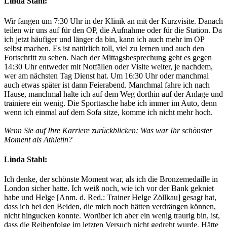
Linda Stahl:
Wir fangen um 7:30 Uhr in der Klinik an mit der Kurzvisite. Danach
teilen wir uns auf für den OP, die Aufnahme oder für die Station. Da
ich jetzt häufiger und länger da bin, kann ich auch mehr im OP
selbst machen. Es ist natürlich toll, viel zu lernen und auch den
Fortschritt zu sehen. Nach der Mittagsbesprechung geht es gegen
14:30 Uhr entweder mit Notfällen oder Visite weiter, je nachdem,
wer am nächsten Tag Dienst hat. Um 16:30 Uhr oder manchmal
auch etwas später ist dann Feierabend. Manchmal fahre ich nach
Hause, manchmal halte ich auf dem Weg dorthin auf der Anlage und
trainiere ein wenig. Die Sporttasche habe ich immer im Auto, denn
wenn ich einmal auf dem Sofa sitze, komme ich nicht mehr hoch.
Wenn Sie auf Ihre Karriere zurückblicken: Was war Ihr schönster
Moment als Athletin?
Linda Stahl:
Ich denke, der schönste Moment war, als ich die Bronzemedaille in
London sicher hatte. Ich weiß noch, wie ich vor der Bank gekniet
habe und Helge [Anm. d. Red.: Trainer Helge Zöllkau] gesagt hat,
dass ich bei den Beiden, die mich noch hätten verdrängen können,
nicht hingucken konnte. Worüber ich aber ein wenig traurig bin, ist,
dass die Reihenfolge im letzten Versuch nicht gedreht wurde. Hätte