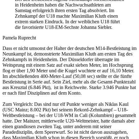
in Heidenheim haben die Nachwuchsathleten am
Samstag erfolgreich ihren ersten Tag absolviert. Im
Zehnkampf der U18 machte Maximilian Kluth einen
extrem starken Eindruck. In der weiblichen U18 führt
die favorisierte U18-EM-Sechste Johanna Siebler.
Pamela Ruprecht
Dass er nicht umsonst der Halter der deutschen M14-Bestleistung im
Neunkampf ist, demonstrierte Maximilian Kluth am ersten Tag des
Zehnkampfs in Heidenheim. Der Düsseldorfer überragte im
Weitsprung mit einem Satz auf exakt sieben Meter, im Hochsprung
flog er über 1,90 Meter und die Kugel wuchtete er auf 16,10 Meter.
Im abschließenden 400-Meter-Lauf (50,08 sec) stellte er die fünfte
Bestleistung in Serie auf. Sein Ziel, mehr als die Gesamt-Punktezahl
aus Kreuztal (6.846 Pkt), ist in Reichweite. Starke 3.946 Punkte hat
er nach fünf Disziplinen auf dem Konto.
Zum Vergleich: Das sind nur elf Punkte weniger als Niklas Kaul
(USC Mainz; 8.002 Pkt) bei seinem Rekord-Zehnkampf – U18-
Weltbestleistung – bei der U18-WM in Cali (Kolumbien) gesammelt
hatte. Der Mainzer, mittlerweile U20-Weltmeister, hatte damals aber
einen grandiosen zweiten Tag, unter anderem mit seiner
Paradedisziplin, dem Speerwurf. So ist nicht davon auszugehen,
dass Maximilian Kluth schon in diesen Bereich vorstößt, er noch