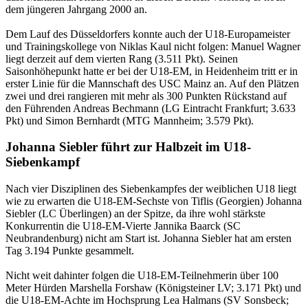
dem jüngeren Jahrgang 2000 an.
Dem Lauf des Düsseldorfers konnte auch der U18-Europameister
und Trainingskollege von Niklas Kaul nicht folgen: Manuel Wagner
liegt derzeit auf dem vierten Rang (3.511 Pkt). Seinen
Saisonhöhepunkt hatte er bei der U18-EM, in Heidenheim tritt er in
erster Linie für die Mannschaft des USC Mainz an. Auf den Plätzen
zwei und drei rangieren mit mehr als 300 Punkten Rückstand auf
den Führenden Andreas Bechmann (LG Eintracht Frankfurt; 3.633
Pkt) und Simon Bernhardt (MTG Mannheim; 3.579 Pkt).
Johanna Siebler führt zur Halbzeit im U18-
Siebenkampf
Nach vier Disziplinen des Siebenkampfes der weiblichen U18 liegt
wie zu erwarten die U18-EM-Sechste von Tiflis (Georgien) Johanna
Siebler (LC Überlingen) an der Spitze, da ihre wohl stärkste
Konkurrentin die U18-EM-Vierte Jannika Baarck (SC
Neubrandenburg) nicht am Start ist. Johanna Siebler hat am ersten
Tag 3.194 Punkte gesammelt.
Nicht weit dahinter folgen die U18-EM-Teilnehmerin über 100
Meter Hürden Marshella Forshaw (Königsteiner LV; 3.171 Pkt) und
die U18-EM-Achte im Hochsprung Lea Halmans (SV Sonsbeck;