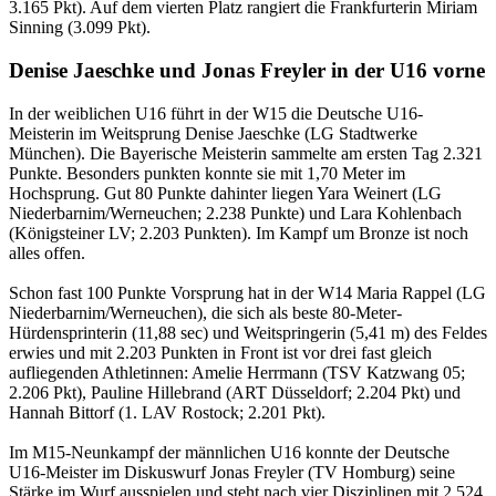
3.165 Pkt). Auf dem vierten Platz rangiert die Frankfurterin Miriam
Sinning (3.099 Pkt).
Denise Jaeschke und Jonas Freyler in der U16 vorne
In der weiblichen U16 führt in der W15 die Deutsche U16-
Meisterin im Weitsprung Denise Jaeschke (LG Stadtwerke
München). Die Bayerische Meisterin sammelte am ersten Tag 2.321
Punkte. Besonders punkten konnte sie mit 1,70 Meter im
Hochsprung. Gut 80 Punkte dahinter liegen Yara Weinert (LG
Niederbarnim/Werneuchen; 2.238 Punkte) und Lara Kohlenbach
(Königsteiner LV; 2.203 Punkten). Im Kampf um Bronze ist noch
alles offen.
Schon fast 100 Punkte Vorsprung hat in der W14 Maria Rappel (LG
Niederbarnim/Werneuchen), die sich als beste 80-Meter-
Hürdensprinterin (11,88 sec) und Weitspringerin (5,41 m) des Feldes
erwies und mit 2.203 Punkten in Front ist vor drei fast gleich
aufliegenden Athletinnen: Amelie Herrmann (TSV Katzwang 05;
2.206 Pkt), Pauline Hillebrand (ART Düsseldorf; 2.204 Pkt) und
Hannah Bittorf (1. LAV Rostock; 2.201 Pkt).
Im M15-Neunkampf der männlichen U16 konnte der Deutsche
U16-Meister im Diskuswurf Jonas Freyler (TV Homburg) seine
Stärke im Wurf ausspielen und steht nach vier Disziplinen mit 2.524