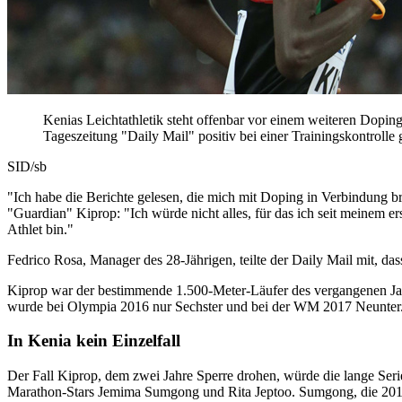
Kenias Leichtathletik steht offenbar vor einem weiteren Dopin
Tageszeitung "Daily Mail" positiv bei einer Trainingskontrolle 
SID/sb
"Ich habe die Berichte gelesen, die mich mit Doping in Verbindung br
"Guardian" Kiprop: "Ich würde nicht alles, für das ich seit meinem ers
Athlet bin."
Fedrico Rosa, Manager des 28-Jährigen, teilte der Daily Mail mit, d
Kiprop war der bestimmende 1.500-Meter-Läufer des vergangenen Jah
wurde bei Olympia 2016 nur Sechster und bei der WM 2017 Neunter
In Kenia kein Einzelfall
Der Fall Kiprop, dem zwei Jahre Sperre drohen, würde die lange Serie
Marathon-Stars Jemima Sumgong und Rita Jeptoo. Sumgong, die 2016 i