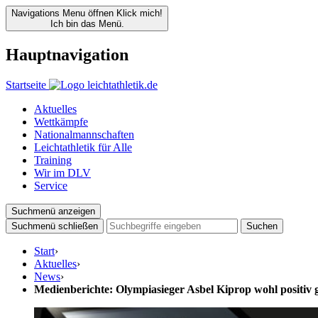
Navigations Menu öffnen
Klick mich!
Ich bin das Menü.
Hauptnavigation
Startseite
Aktuelles
Wettkämpfe
Nationalmannschaften
Leichtathletik für Alle
Training
Wir im DLV
Service
Suchmenü anzeigen
Suchmenü schließen
Suchen
Start
›
Aktuelles
›
News
›
Medienberichte: Olympiasieger Asbel Kiprop wohl positiv g