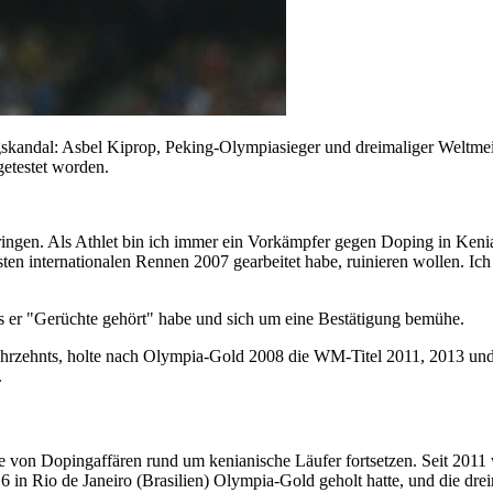
gskandal: Asbel Kiprop, Peking-Olympiasieger und dreimaliger Weltmeis
getestet worden.
ingen. Als Athlet bin ich immer ein Vorkämpfer gegen Doping in Kenia 
ten internationalen Rennen 2007 gearbeitet habe, ruinieren wollen. Ich 
ass er "Gerüchte gehört" habe und sich um eine Bestätigung bemühe.
rzehnts, holte nach Olympia-Gold 2008 die WM-Titel 2011, 2013 und 2
.
 von Dopingaffären rund um kenianische Läufer fortsetzen. Seit 2011 w
n Rio de Janeiro (Brasilien) Olympia-Gold geholt hatte, und die dre