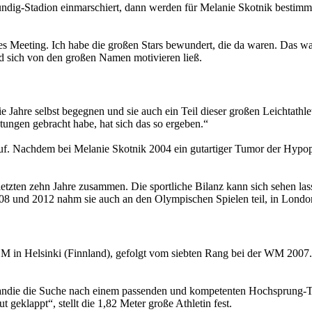
rundig-Stadion einmarschiert, dann werden für Melanie Skotnik bestim
es Meeting. Ich habe die großen Stars bewundert, die da waren. Das war
und sich von den großen Namen motivieren ließ.
die Jahre selbst begegnen und sie auch ein Teil dieser großen Leichta
stungen gebracht habe, hat sich das so ergeben.“
f. Nachdem bei Melanie Skotnik 2004 ein gutartiger Tumor der Hypop
letzten zehn Jahre zusammen. Die sportliche Bilanz kann sich sehen lasse
 2008 und 2012 nahm sie auch an den Olympischen Spielen teil, in Lond
r EM in Helsinki (Finnland), gefolgt vom siebten Rang bei der WM 2007.
andie die Suche nach einem passenden und kompetenten Hochsprung-Tra
 geklappt“, stellt die 1,82 Meter große Athletin fest.