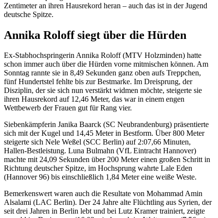
Zentimeter an ihren Hausrekord heran – auch das ist in der Jugend
deutsche Spitze.
Annika Roloff siegt über die Hürden
Ex-Stabhochspringerin Annika Roloff (MTV Holzminden) hatte
schon immer auch über die Hürden vorne mitmischen können. Am
Sonntag rannte sie in 8,49 Sekunden ganz oben aufs Treppchen,
fünf Hundertstel fehlte bis zur Bestmarke. Im Dreisprung, der
Disziplin, der sie sich nun verstärkt widmen möchte, steigerte sie
ihren Hausrekord auf 12,46 Meter, das war in einem engen
Wettbewerb der Frauen gut für Rang vier.
Siebenkämpferin Janika Baarck (SC Neubrandenburg) präsentierte
sich mit der Kugel und 14,45 Meter in Bestform. Über 800 Meter
steigerte sich Nele Weßel (SCC Berlin) auf 2:07,66 Minuten,
Hallen-Bestleistung. Luna Bulmahn (VfL Eintracht Hannover)
machte mit 24,09 Sekunden über 200 Meter einen großen Schritt in
Richtung deutscher Spitze, im Hochsprung wahrte Lale Eden
(Hannover 96) bis einschließlich 1,84 Meter eine weiße Weste.
Bemerkenswert waren auch die Resultate von Mohammad Amin
Alsalami (LAC Berlin). Der 24 Jahre alte Flüchtling aus Syrien, der
seit drei Jahren in Berlin lebt und bei Lutz Kramer trainiert, zeigte