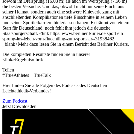
sowohl im Dreisprung (16,03 m) als auch im Weitsprung (7,56 m)
die besten Versuche. Und das, obwohl nicht nur seine Flucht aus
seiner Heimat, sondern auch eine schwere Knieverletzung mit
anschließenden Komplikationen tiefe Einschnitte in seinem Leben
und seiner Sportlerkarriere hinterlassen haben. Er träumt von einem
Start für Deutschland, noch fehlt ihm jedoch die deutsche
Staatsbürgerschaft. <link https: www.berliner-kurier.de sport ein-
sprung-ins-leben-vom-fluechtling-zum-sportstar--31938462
_blank>Mehr dazu lesen Sie in einem Bericht des Berliner Kuriers.
Die kompletten Resultate finden Sie in unserer
<link>Ergebnisrubrik...
Teilen
#TrueAthletes – TrueTalk
Hier finden Sie alle Folgen des Podcasts des Deutschen
Leichtathletik-Verbandes!
Zum Podcast
Jetzt Downloaden