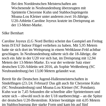
Bei den Norddeutschen Meisterschaften am
Wochenende in Neubrandenburg überzeugten mit
Sprinterin Cheyenne Kuhn und Stabhochspringerin
Moana-Lou Kleiner unter anderem zwei 16-Jährige.
U20-Athletin Caroline Joyeux kratzte im Dreisprung an
der 13-Meter-Marke.
Silke Bernhart
Caroline Joyeux (LG Nord Berlin) scheint das Gastspiel am Freitag
beim ISTAF Indoor Flügel verliehen zu haben. Mit 5,95 Metern
hatte sie sich dort im Weitsprung in einem Weltklasse-Feld achtbar
geschlagen. In Neubrandenburg näherte sich die 18-Jährige, die
noch ein Jahr in der U20 vor sich hat, im Dreisprung mit 12,94
Metern der 13-Meter-Marke. Es war der weiteste Satz einer
deutschen U20-Athletin seit 2016, als Sophie Weißenberg (SC
Neubrandenburg) bei 13,00 Metern gelandet war.
Bereit für die Deutschen Jugend-Hallenmeisterschaften in
Sindelfingen (23./24. Februar)! Das gilt auch für Cheyenne Kuhn
(SC Neubrandenburg) und Moana-Lou Kleiner (SC Potsdam).
Kuhn war in 7,45 Sekunden die schnellste aller Sprinterinnen und
setzte sich – obwohl noch in der U18 startberechtigt – an die Spitze
der deutschen U20-Bestenliste. Kleiner bestätigte mit 4,05 Metern
im Stabhochsprung ihre starke Form und kam bis auf fünf