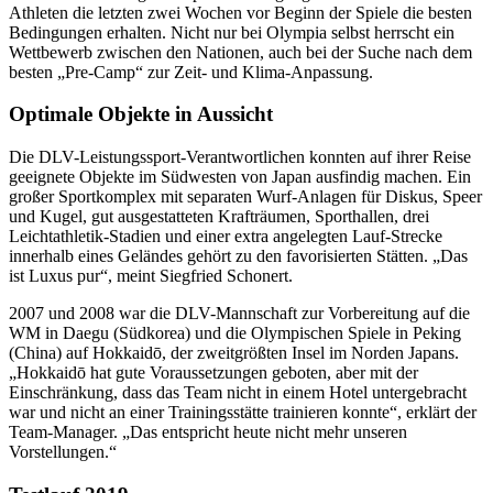
Athleten die letzten zwei Wochen vor Beginn der Spiele die besten
Bedingungen erhalten. Nicht nur bei Olympia selbst herrscht ein
Wettbewerb zwischen den Nationen, auch bei der Suche nach dem
besten „Pre-Camp“ zur Zeit- und Klima-Anpassung.
Optimale Objekte in Aussicht
Die DLV-Leistungssport-Verantwortlichen konnten auf ihrer Reise
geeignete Objekte im Südwesten von Japan ausfindig machen. Ein
großer Sportkomplex mit separaten Wurf-Anlagen für Diskus, Speer
und Kugel, gut ausgestatteten Krafträumen, Sporthallen, drei
Leichtathletik-Stadien und einer extra angelegten Lauf-Strecke
innerhalb eines Geländes gehört zu den favorisierten Stätten. „Das
ist Luxus pur“, meint Siegfried Schonert.
2007 und 2008 war die DLV-Mannschaft zur Vorbereitung auf die
WM in Daegu (Südkorea) und die Olympischen Spiele in Peking
(China) auf Hokkaidō, der zweitgrößten Insel im Norden Japans.
„Hokkaidō hat gute Voraussetzungen geboten, aber mit der
Einschränkung, dass das Team nicht in einem Hotel untergebracht
war und nicht an einer Trainingsstätte trainieren konnte“, erklärt der
Team-Manager. „Das entspricht heute nicht mehr unseren
Vorstellungen.“