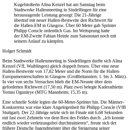
Kugelstoßerin Alina Kenzel hat am Samstag beim
Stadtwerke Hallenmeeting in Sindelfingen für eine
herausragende Leistung gesorgt: Die 21-Jährige
übertraf mit neuer Hallen-Bestweite den Richtwert für
die Hallen-EM in Glasgow. Über 60 Meter gab Sprinter
Philipp Corucle ordentlich Gas. Im Weitsprung hatte
der EM-Zweite Fabian Heinle zum Saisonstart noch mit
seinem Anlauf zu kämpfen.
Holger Schmidt
Beim Stadtwerke Hallenmeeting in Sindelfingen durfte sich Alina
Kenzel (VfL Waiblingen) gleich doppelt freuen. Über eine neue
Hallen-Bestweite von 17,82 Meter und die Norm für die Hallen-
Europameisterschaften in Glasgow (Großbritannien; 1. bis 3. März).
In vier von sechs Versuchen blieb die EM-Neunte über dem
geforderten Richtwert (17,50 m). Platz zwei belegte Kaderathletin
Yemisi Ogunleye (MTG Mannheim; 15,35 m).
Eine schnelle Sohle legten die 60-Meter-Sprinter hin. Die Männer-
Konkurrenz war eine klare Angelegenheit für Philipp Corucle (VfB
Stuttgart). Der 22-Jährige setzte sich im Finale mit 6,68 Sekunden
mit fast zwei Zehnteln vor dem Rest des Feldes durch. „Ich konnte
endlich wieder verletzungsfrei durchtrainieren“, freute sich der
frühere Deutsche Jugendmeister über die Steigerung seiner