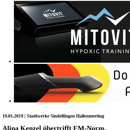
19.01.2019
| Stadtwerke Sindelfingen Hallenmeeting
Alina Kenzel übertrifft EM-Norm,