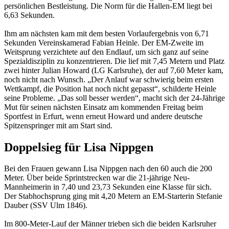
persönlichen Bestleistung. Die Norm für die Hallen-EM liegt bei
6,63 Sekunden.
Ihm am nächsten kam mit dem besten Vorlaufergebnis von 6,71
Sekunden Vereinskamerad Fabian Heinle. Der EM-Zweite im
Weitsprung verzichtete auf den Endlauf, um sich ganz auf seine
Spezialdisziplin zu konzentrieren. Die lief mit 7,45 Metern und Platz
zwei hinter Julian Howard (LG Karlsruhe), der auf 7,60 Meter kam,
noch nicht nach Wunsch. „Der Anlauf war schwierig beim ersten
Wettkampf, die Position hat noch nicht gepasst“, schilderte Heinle
seine Probleme. „Das soll besser werden“, macht sich der 24-Jährige
Mut für seinen nächsten Einsatz am kommenden Freitag beim
Sportfest in Erfurt, wenn erneut Howard und andere deutsche
Spitzenspringer mit am Start sind.
Doppelsieg für Lisa Nippgen
Bei den Frauen gewann Lisa Nippgen nach den 60 auch die 200
Meter. Über beide Sprintstrecken war die 21-jährige Neu-
Mannheimerin in 7,40 und 23,73 Sekunden eine Klasse für sich.
Der Stabhochsprung ging mit 4,20 Metern an EM-Starterin Stefanie
Dauber (SSV Ulm 1846).
Im 800-Meter-Lauf der Männer trieben sich die beiden Karlsruher