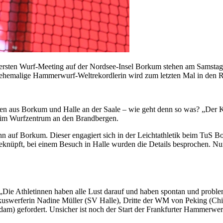
eim ersten Wurf-Meeting auf der Nordsee-Insel Borkum stehen am Sams
 ehemalige Hammerwurf-Weltrekordlerin wird zum letzten Mal in den R
 aus Borkum und Halle an der Saale – wie geht denn so was? „Der Kont
r im Wurfzentrum an den Brandbergen.
 auf Borkum. Dieser engagiert sich in der Leichtathletik beim TuS B
knüpft, bei einem Besuch in Halle wurden die Details besprochen. Nu
 „Die Athletinnen haben alle Lust darauf und haben spontan und proble
skuswerferin Nadine Müller (SV Halle), Dritte der WM von Peking (Chi
am) gefordert. Unsicher ist noch der Start der Frankfurter Hammerwer