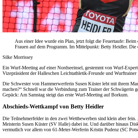
Aus einer Idee wurde ein Plan, jetzt folgt die Feuertaufe: B
Frauen auf dem Programm. Im Mittelpunkt: Betty Heidler. Die
Silke Morrissey
Ein Wurf-Meeting auf einer Nordseeinsel, gestemmt von Wurf-Experten
Vizepräsident der Halleschen Leichtathletik-Freunde und Wurftraine
Die Schwester von Hammerwerferin Susen Küster lebt mit ihrem Mann
machen?“ Schnell war die Verbindung zum Trainer der Schwägerin ge
Gepäck: Am Samstag steigt das erste Wurf-Meeting auf Borkum.
Abschieds-Wettkampf von Betty Heidler
Die Teilnehmerfelder in den zwei Wettbewerben sind klein aber fein.
Meisterin Susen Küster (SV Halle) dabei ist. Und darüber hinaus Di
vermutlich vor allem von 61-Meter-Werferin Kristin Pudenz (SC Potsd