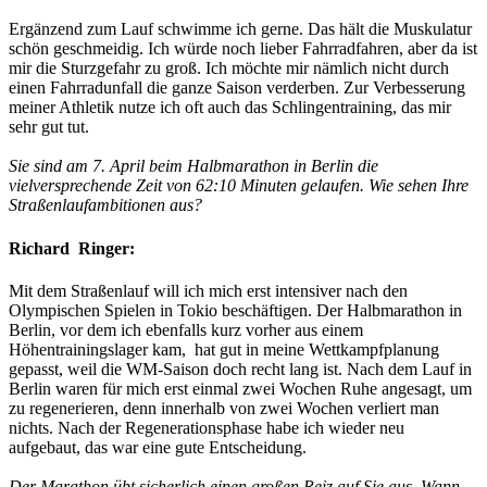
Ergänzend zum Lauf schwimme ich gerne. Das hält die Muskulatur
schön geschmeidig. Ich würde noch lieber Fahrradfahren, aber da ist
mir die Sturzgefahr zu groß. Ich möchte mir nämlich nicht durch
einen Fahrradunfall die ganze Saison verderben. Zur Verbesserung
meiner Athletik nutze ich oft auch das Schlingentraining, das mir
sehr gut tut.
Sie sind am 7. April beim Halbmarathon in Berlin die
vielversprechende Zeit von 62:10 Minuten gelaufen. Wie sehen Ihre
Straßenlaufambitionen aus?
Richard Ringer:
Mit dem Straßenlauf will ich mich erst intensiver nach den
Olympischen Spielen in Tokio beschäftigen. Der Halbmarathon in
Berlin, vor dem ich ebenfalls kurz vorher aus einem
Höhentrainingslager kam, hat gut in meine Wettkampfplanung
gepasst, weil die WM-Saison doch recht lang ist. Nach dem Lauf in
Berlin waren für mich erst einmal zwei Wochen Ruhe angesagt, um
zu regenerieren, denn innerhalb von zwei Wochen verliert man
nichts. Nach der Regenerationsphase habe ich wieder neu
aufgebaut, das war eine gute Entscheidung.
Der Marathon übt sicherlich einen großen Reiz auf Sie aus. Wann