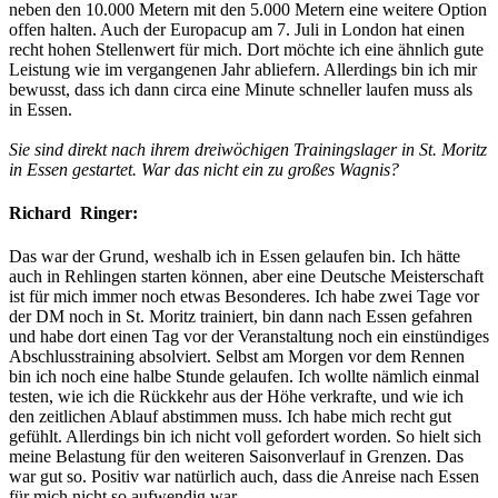
neben den 10.000 Metern mit den 5.000 Metern eine weitere Option
offen halten. Auch der Europacup am 7. Juli in London hat einen
recht hohen Stellenwert für mich. Dort möchte ich eine ähnlich gute
Leistung wie im vergangenen Jahr abliefern. Allerdings bin ich mir
bewusst, dass ich dann circa eine Minute schneller laufen muss als
in Essen.
Sie sind direkt nach ihrem dreiwöchigen Trainingslager in St. Moritz
in Essen gestartet. War das nicht ein zu großes Wagnis?
Richard Ringer:
Das war der Grund, weshalb ich in Essen gelaufen bin. Ich hätte
auch in Rehlingen starten können, aber eine Deutsche Meisterschaft
ist für mich immer noch etwas Besonderes. Ich habe zwei Tage vor
der DM noch in St. Moritz trainiert, bin dann nach Essen gefahren
und habe dort einen Tag vor der Veranstaltung noch ein einstündiges
Abschlusstraining absolviert. Selbst am Morgen vor dem Rennen
bin ich noch eine halbe Stunde gelaufen. Ich wollte nämlich einmal
testen, wie ich die Rückkehr aus der Höhe verkrafte, und wie ich
den zeitlichen Ablauf abstimmen muss. Ich habe mich recht gut
gefühlt. Allerdings bin ich nicht voll gefordert worden. So hielt sich
meine Belastung für den weiteren Saisonverlauf in Grenzen. Das
war gut so. Positiv war natürlich auch, dass die Anreise nach Essen
für mich nicht so aufwendig war.