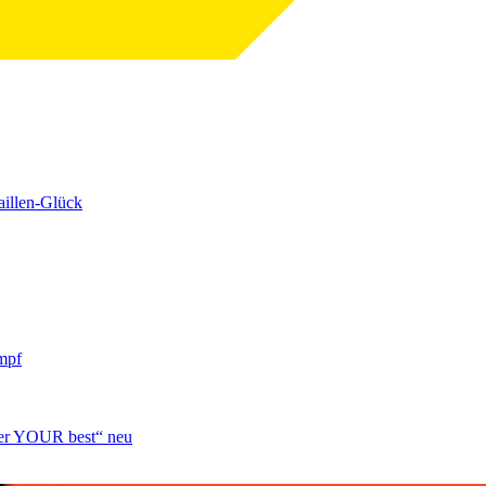
aillen-Glück
mpf
over YOUR best“ neu