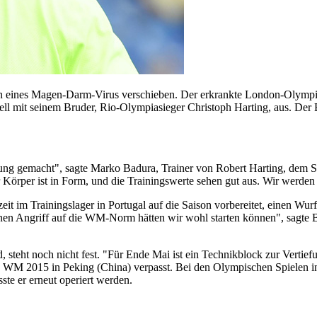
en eines Magen-Darm-Virus verschieben. Der erkrankte London-Olympi
ll mit seinem Bruder, Rio-Olympiasieger Christoph Harting, aus. Der B
ng gemacht", sagte Marko Badura, Trainer von Robert Harting, dem SI
örper ist in Form, und die Trainingswerte sehen gut aus. Wir werden ni
it im Trainingslager in Portugal auf die Saison vorbereitet, einen Wur
nen Angriff auf die WM-Norm hätten wir wohl starten können", sagte 
steht noch nicht fest. "Für Ende Mai ist ein Technikblock zur Vertiefung
ie WM 2015 in Peking (China) verpasst. Bei den Olympischen Spielen i
te er erneut operiert werden.