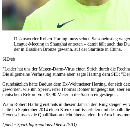
Diskuswerfer Robert Harting muss seinen Saisoneinstieg weg
League-Meeting in Shanghai antreten – damit fällt auch das Due
der in Brasilien Bronze gewann, auf der Startliste in China.
SID/sb
"Leider hat uns der Magen-Darm-Virus einen Strich durch die Rechnu
Die allgemeine Verfassung stimme aber, sagte Harting dem SID: "Der K
Grundsätzlich hätte Badura dem Ex-Weltmeister Harting, der sich derze
geworden, wie ihn Speerwerfer Thomas Röhler hingelegt hat, aber ei
deutschem Rekord von 93,90 Meter in die Saison eingestiegen.
Wann Robert Harting erstmals in diesem Jahr in den Ring steigen wird, 
hatte im September 2014 einen Kreuzbandriss erlitten und deshalb d
Hexenschusses die Qualifikation nicht überstanden. Im Anschluss muss
Quelle: Sport-Informations-Dienst (SID)