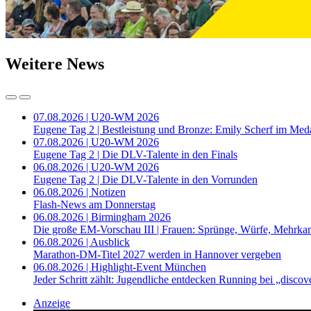
Weitere News
07.08.2026 | U20-WM 2026
Eugene Tag 2 | Bestleistung und Bronze: Emily Scherf im Med
07.08.2026 | U20-WM 2026
Eugene Tag 2 | Die DLV-Talente in den Finals
06.08.2026 | U20-WM 2026
Eugene Tag 2 | Die DLV-Talente in den Vorrunden
06.08.2026 | Notizen
Flash-News am Donnerstag
06.08.2026 | Birmingham 2026
Die große EM-Vorschau III | Frauen: Sprünge, Würfe, Mehrka
06.08.2026 | Ausblick
Marathon-DM-Titel 2027 werden in Hannover vergeben
06.08.2026 | Highlight-Event München
Jeder Schritt zählt: Jugendliche entdecken Running bei „disc
Anzeige