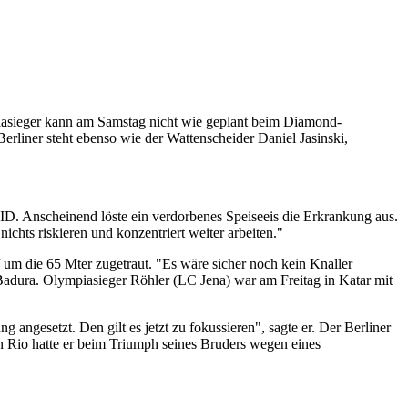
asieger kann am Samstag nicht wie geplant beim Diamond-
erliner steht ebenso wie der Wattenscheider Daniel Jasinski,
D. Anscheinend löste ein verdorbenes Speiseeis die Erkrankung aus.
chts riskieren und konzentriert weiter arbeiten."
f um die 65 Mter zugetraut. "Es wäre sicher noch kein Knaller
Badura. Olympiasieger Röhler (LC Jena) war am Freitag in Katar mit
 angesetzt. Den gilt es jetzt zu fokussieren", sagte er. Der Berliner
n Rio hatte er beim Triumph seines Bruders wegen eines