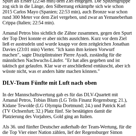
Spurt als Erster (22:48 min) dem Ziel entgegen. Die Spitzengruppe
zog sich in die Länge, den Silberrang erkämpfte sich wie schon
2015 Carlos Mayo (Spanien; 22:53 min), auch Bronze war schon
rund 300 Meter vor dem Ziel vergeben, und zwar an Yemaneberhan
Crippa (Italien; 22:54 min).
Amanal Petros biss sichtlich die Zähne zusammen, gegen den Spurt
der Top Drei konnte er aber nichts ausrichten. Kurz vor dem Ziel
ließ er austrudeln und wurde knapp vor dem zeitgleichen Jonathan
Davies (23:01 min) Vierter. "Ich kann ihm keinen Vorwurf
machen", sagte Disziplintrainer Pierre Ayadi, zuständig für die
männlichen Nachwuchs-Läufer. "Er hat alles gegeben und ist
taktisch gut gelaufen. Klar war er anschließend enttäuscht, aber ich
wüsste nicht, was er anders hätte machen können."
DLV-Team Fünfte mit Luft nach oben
In der Mannschaftswertung gab es für das DLV-Quartett mit
Amanal Petros, Tobias Blum (LG Telis Finanz Regensburg; 21.),
Kidane Tewolde (LG Olympia Dortmund; 24.) und Patrick Karl
(TV Ochsenfurt; 32.) Platz fünf. Sie bestätigten damit die
Platzierung des Vorjahres, Gold ging an Italien.
Als 36. und fünfter Deutscher außerhalb der Team-Wertung, für die
die Top Vier einer Nation zählen, lief der Regensburger Simon