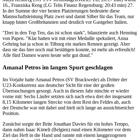
16., Franziska Reng (LG Telis Finanz Regensburg; 20:43 min) 27.
In der Summe der vier besten Platzierungen bedeutete diese
Mannschaftsleistung Platz zwei und damit Silber für das Team, nur
knapp hinter Großbritannien und deutlich vor Gastgeber Italien.
"Drei in den Top Ten, das ist schon stark", bilanzierte auch Henning
von Papen. "Klar hatten wir mit einer Medaille spekuliert, Anna
Gehring hat ja schon in Tilburg ein starkes Rennen gezeigt. Aber
dass sie das hier noch mal bestätigen konnte, ist mehr als erfreulich!
Alle fünf Damen waren heute sehr gut drauf."
Amanal Petros im langen Spurt geschlagen
Im Vorjahr hatte Amanal Petros (SV Brackwede) als Dritter der
U23-Konkurrenz aus deutscher Sicht für eine der großen
Überraschungen gesorgt. Auch in diesem Jahr mischte er wieder
vorne mit: Sechs Läufer setzten sich nach etwa drei der insgesamt
8,15 Kilometer langen Strecke von dem Rest des Feldes ab, auch
der Deutsche war mit dabei und hielt sich lange an aussichtsreicher
Position.
Zunächst sorgte der Brite Jonathan Davies für ein hohes Tempo,
dann nahm Isaac Kimeli (Belgien) rund einen Kilometer vor dem
Ziel das Heft in die Hand und rannte mit einem langgezogenen