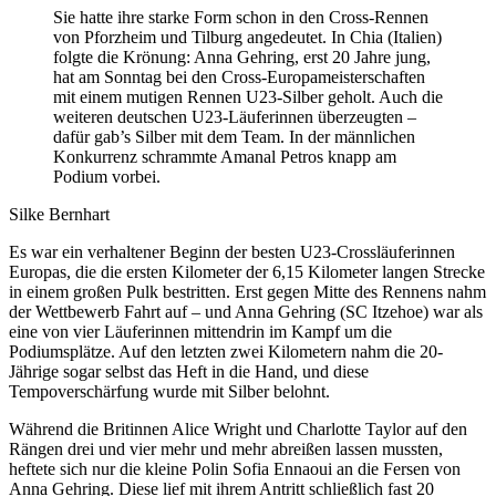
Sie hatte ihre starke Form schon in den Cross-Rennen
von Pforzheim und Tilburg angedeutet. In Chia (Italien)
folgte die Krönung: Anna Gehring, erst 20 Jahre jung,
hat am Sonntag bei den Cross-Europameisterschaften
mit einem mutigen Rennen U23-Silber geholt. Auch die
weiteren deutschen U23-Läuferinnen überzeugten –
dafür gab’s Silber mit dem Team. In der männlichen
Konkurrenz schrammte Amanal Petros knapp am
Podium vorbei.
Silke Bernhart
Es war ein verhaltener Beginn der besten U23-Crossläuferinnen
Europas, die die ersten Kilometer der 6,15 Kilometer langen Strecke
in einem großen Pulk bestritten. Erst gegen Mitte des Rennens nahm
der Wettbewerb Fahrt auf – und Anna Gehring (SC Itzehoe) war als
eine von vier Läuferinnen mittendrin im Kampf um die
Podiumsplätze. Auf den letzten zwei Kilometern nahm die 20-
Jährige sogar selbst das Heft in die Hand, und diese
Tempoverschärfung wurde mit Silber belohnt.
Während die Britinnen Alice Wright und Charlotte Taylor auf den
Rängen drei und vier mehr und mehr abreißen lassen mussten,
heftete sich nur die kleine Polin Sofia Ennaoui an die Fersen von
Anna Gehring. Diese lief mit ihrem Antritt schließlich fast 20