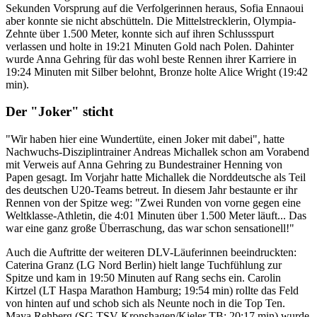
Sekunden Vorsprung auf die Verfolgerinnen heraus, Sofia Ennaoui
aber konnte sie nicht abschütteln. Die Mittelstrecklerin, Olympia-
Zehnte über 1.500 Meter, konnte sich auf ihren Schlussspurt
verlassen und holte in 19:21 Minuten Gold nach Polen. Dahinter
wurde Anna Gehring für das wohl beste Rennen ihrer Karriere in
19:24 Minuten mit Silber belohnt, Bronze holte Alice Wright (19:42
min).
Der "Joker" sticht
"Wir haben hier eine Wundertüte, einen Joker mit dabei", hatte
Nachwuchs-Disziplintrainer Andreas Michallek schon am Vorabend
mit Verweis auf Anna Gehring zu Bundestrainer Henning von
Papen gesagt. Im Vorjahr hatte Michallek die Norddeutsche als Teil
des deutschen U20-Teams betreut. In diesem Jahr bestaunte er ihr
Rennen von der Spitze weg: "Zwei Runden von vorne gegen eine
Weltklasse-Athletin, die 4:01 Minuten über 1.500 Meter läuft... Das
war eine ganz große Überraschung, das war schon sensationell!"
Auch die Auftritte der weiteren DLV-Läuferinnen beeindruckten:
Caterina Granz (LG Nord Berlin) hielt lange Tuchfühlung zur
Spitze und kam in 19:50 Minuten auf Rang sechs ein. Carolin
Kirtzel (LT Haspa Marathon Hamburg; 19:54 min) rollte das Feld
von hinten auf und schob sich als Neunte noch in die Top Ten.
Maya Rehberg (SG TSV Kronshagen/Kieler TB; 20:17 min) wurde