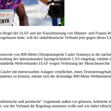
us-Regel der IAAF und der Klassifizierung von Männer- und Frauen-W
ugelassen hatte, will der südafrikanische Verband jetzt gegen dieses Ur
rmonwerte von 800-Meter-Olympiasiegerin Caster Semenya in die nächs
eidung des Internationalen Sportgerichtshofs CAS eingelegt, erklärte
thletik-Weltverbandes IAAF wegen Verletzung der Menschenrechte zu 
ufer mit intersexuellen Anlagen verpflichtet, einen Testosterongehalt
antreten zu können, müsste sich die dreimalige 800-Meter-Weltmeister
edizinische und juristische" Argumente außen vor gelassen, kritisierte 
ei, wie der Verband die Regelung umsetzen wolle und wie dabei ethische