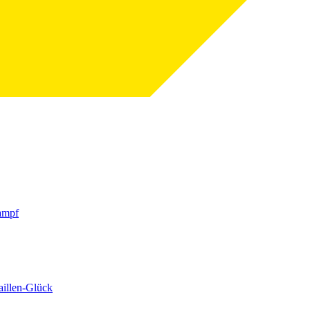
ampf
aillen-Glück