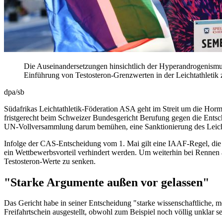
Die Auseinandersetzungen hinsichtlich der Hyperandrogenism
Einführung von Testosteron-Grenzwerten in der Leichtathletik z
dpa/sb
Südafrikas Leichtathletik-Föderation ASA geht im Streit um die Ho
fristgerecht beim Schweizer Bundesgericht Berufung gegen die Entsch
UN-Vollversammlung darum bemühen, eine Sanktionierung des Leichta
Infolge der CAS-Entscheidung vom 1. Mai gilt eine IAAF-Regel, die Lä
ein Wettbewerbsvorteil verhindert werden. Um weiterhin bei Rennen 
Testosteron-Werte zu senken.
"Starke Argumente außen vor gelassen"
Das Gericht habe in seiner Entscheidung "starke wissenschaftliche, m
Freifahrtschein ausgestellt, obwohl zum Beispiel noch völlig unklar s