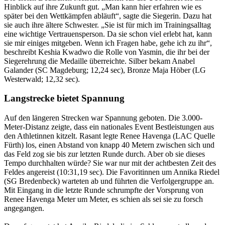
Hinblick auf ihre Zukunft gut. „Man kann hier erfahren wie es
später bei den Wettkämpfen abläuft“, sagte die Siegerin. Dazu hat
sie auch ihre ältere Schwester. „Sie ist für mich im Trainingsalltag
eine wichtige Vertrauensperson. Da sie schon viel erlebt hat, kann
sie mir einiges mitgeben. Wenn ich Fragen habe, gehe ich zu ihr“,
beschreibt Keshia Kwadwo die Rolle von Yasmin, die ihr bei der
Siegerehrung die Medaille überreichte. Silber bekam Anabel
Galander (SC Magdeburg; 12,24 sec), Bronze Maja Höber (LG
Westerwald; 12,32 sec).
Langstrecke bietet Spannung
Auf den längeren Strecken war Spannung geboten. Die 3.000-
Meter-Distanz zeigte, dass ein nationales Event Bestleistungen aus
den Athletinnen kitzelt. Rasant legte Renee Havenga (LAC Quelle
Fürth) los, einen Abstand von knapp 40 Metern zwischen sich und
das Feld zog sie bis zur letzten Runde durch. Aber ob sie dieses
Tempo durchhalten würde? Sie war nur mit der achtbesten Zeit des
Feldes angereist (10:31,19 sec). Die Favoritinnen um Annika Riedel
(SG Bredenbeck) warteten ab und führten die Verfolgergruppe an.
Mit Eingang in die letzte Runde schrumpfte der Vorsprung von
Renee Havenga Meter um Meter, es schien als sei sie zu forsch
angegangen.