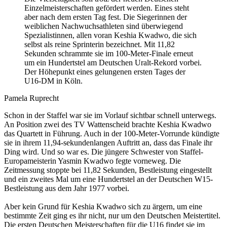
Einzelmeisterschaften gefördert werden. Eines steht
aber nach dem ersten Tag fest. Die Siegerinnen der
weiblichen Nachwuchsathleten sind überwiegend
Spezialistinnen, allen voran Keshia Kwadwo, die sich
selbst als reine Sprinterin bezeichnet. Mit 11,82
Sekunden schrammte sie im 100-Meter-Finale erneut
um ein Hundertstel am Deutschen Uralt-Rekord vorbei.
Der Höhepunkt eines gelungenen ersten Tages der
U16-DM in Köln.
Pamela Ruprecht
Schon in der Staffel war sie im Vorlauf sichtbar schnell unterwegs.
An Position zwei des TV Wattenscheid brachte Keshia Kwadwo
das Quartett in Führung. Auch in der 100-Meter-Vorrunde kündigte
sie in ihrem 11,94-sekundenlangen Auftritt an, dass das Finale ihr
Ding wird. Und so war es. Die jüngere Schwester von Staffel-
Europameisterin Yasmin Kwadwo fegte vorneweg. Die
Zeitmessung stoppte bei 11,82 Sekunden, Bestleistung eingestellt
und ein zweites Mal um eine Hundertstel an der Deutschen W15-
Bestleistung aus dem Jahr 1977 vorbei.
Aber kein Grund für Keshia Kwadwo sich zu ärgern, um eine
bestimmte Zeit ging es ihr nicht, nur um den Deutschen Meistertitel.
Die ersten Deutschen Meisterschaften für die U16 findet sie im