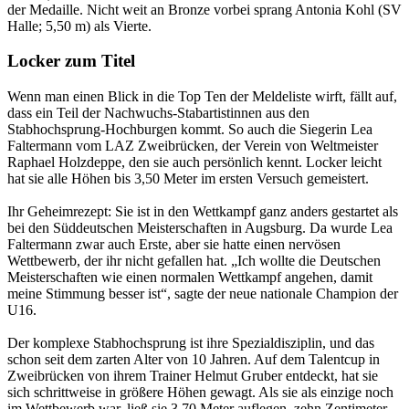
der Medaille. Nicht weit an Bronze vorbei sprang Antonia Kohl (SV
Halle; 5,50 m) als Vierte.
Locker zum Titel
Wenn man einen Blick in die Top Ten der Meldeliste wirft, fällt auf,
dass ein Teil der Nachwuchs-Stabartistinnen aus den
Stabhochsprung-Hochburgen kommt. So auch die Siegerin Lea
Faltermann vom LAZ Zweibrücken, der Verein von Weltmeister
Raphael Holzdeppe, den sie auch persönlich kennt. Locker leicht
hat sie alle Höhen bis 3,50 Meter im ersten Versuch gemeistert.
Ihr Geheimrezept: Sie ist in den Wettkampf ganz anders gestartet als
bei den Süddeutschen Meisterschaften in Augsburg. Da wurde Lea
Faltermann zwar auch Erste, aber sie hatte einen nervösen
Wettbewerb, der ihr nicht gefallen hat. „Ich wollte die Deutschen
Meisterschaften wie einen normalen Wettkampf angehen, damit
meine Stimmung besser ist“, sagte der neue nationale Champion der
U16.
Der komplexe Stabhochsprung ist ihre Spezialdisziplin, und das
schon seit dem zarten Alter von 10 Jahren. Auf dem Talentcup in
Zweibrücken von ihrem Trainer Helmut Gruber entdeckt, hat sie
sich schrittweise in größere Höhen gewagt. Als sie als einzige noch
im Wettbewerb war, ließ sie 3,70 Meter auflegen, zehn Zentimeter