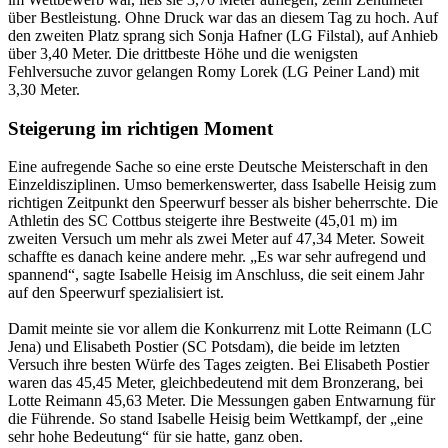
über Bestleistung. Ohne Druck war das an diesem Tag zu hoch. Auf
den zweiten Platz sprang sich Sonja Hafner (LG Filstal), auf Anhieb
über 3,40 Meter. Die drittbeste Höhe und die wenigsten
Fehlversuche zuvor gelangen Romy Lorek (LG Peiner Land) mit
3,30 Meter.
Steigerung im richtigen Moment
Eine aufregende Sache so eine erste Deutsche Meisterschaft in den
Einzeldisziplinen. Umso bemerkenswerter, dass Isabelle Heisig zum
richtigen Zeitpunkt den Speerwurf besser als bisher beherrschte. Die
Athletin des SC Cottbus steigerte ihre Bestweite (45,01 m) im
zweiten Versuch um mehr als zwei Meter auf 47,34 Meter. Soweit
schaffte es danach keine andere mehr. „Es war sehr aufregend und
spannend“, sagte Isabelle Heisig im Anschluss, die seit einem Jahr
auf den Speerwurf spezialisiert ist.
Damit meinte sie vor allem die Konkurrenz mit Lotte Reimann (LC
Jena) und Elisabeth Postier (SC Potsdam), die beide im letzten
Versuch ihre besten Würfe des Tages zeigten. Bei Elisabeth Postier
waren das 45,45 Meter, gleichbedeutend mit dem Bronzerang, bei
Lotte Reimann 45,63 Meter. Die Messungen gaben Entwarnung für
die Führende. So stand Isabelle Heisig beim Wettkampf, der „eine
sehr hohe Bedeutung“ für sie hatte, ganz oben.