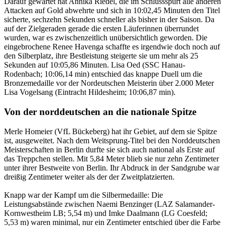
Darauf gewartet hat Annika Riedel, die im Schlussspurt alle anderen
Attacken auf Gold abwehrte und sich in 10:02,45 Minuten den Titel
sicherte, sechzehn Sekunden schneller als bisher in der Saison. Da
auf der Zielgeraden gerade die ersten Läuferinnen überrundet
wurden, war es zwischenzeitlich unübersichtlich geworden. Die
eingebrochene Renee Havenga schaffte es irgendwie doch noch auf
den Silberplatz, ihre Bestleistung steigerte sie um mehr als 25
Sekunden auf 10:05,86 Minuten. Lisa Oed (SSC Hanau-
Rodenbach; 10:06,14 min) entschied das knappe Duell um die
Bronzemedaille vor der Nordeutschen Meisterin über 2.000 Meter
Lisa Vogelsang (Eintracht Hildesheim; 10:06,87 min).
Von der norddeutschen an die nationale Spitze
Merle Homeier (VfL Bückeberg) hat ihr Gebiet, auf dem sie Spitze
ist, ausgeweitet. Nach dem Weitsprung-Titel bei den Norddeutschen
Meisterschaften in Berlin durfte sie sich auch national als Erste auf
das Treppchen stellen. Mit 5,84 Meter blieb sie nur zehn Zentimeter
unter ihrer Bestweite von Berlin. Ihr Abdruck in der Sandgrube war
dreißig Zentimeter weiter als der der Zweitplatzierten.
Knapp war der Kampf um die Silbermedaille: Die
Leistungsabstände zwischen Naemi Benzinger (LAZ Salamander-
Kornwestheim LB; 5,54 m) und Imke Daalmann (LG Coesfeld;
5,53 m) waren minimal, nur ein Zentimeter entschied über die Farbe