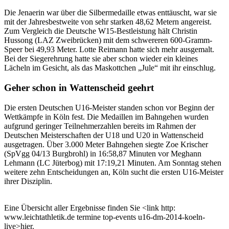
Die Jenaerin war über die Silbermedaille etwas enttäuscht, war sie
mit der Jahresbestweite von sehr starken 48,62 Metern angereist.
Zum Vergleich die Deutsche W15-Bestleistung hält Christin
Hussong (LAZ Zweibrücken) mit dem schwereren 600-Gramm-
Speer bei 49,93 Meter. Lotte Reimann hatte sich mehr ausgemalt.
Bei der Siegerehrung hatte sie aber schon wieder ein kleines
Lächeln im Gesicht, als das Maskottchen „Jule“ mit ihr einschlug.
Geher schon in Wattenscheid geehrt
Die ersten Deutschen U16-Meister standen schon vor Beginn der
Wettkämpfe in Köln fest. Die Medaillen im Bahngehen wurden
aufgrund geringer Teilnehmerzahlen bereits im Rahmen der
Deutschen Meisterschaften der U18 und U20 in Wattenscheid
ausgetragen. Über 3.000 Meter Bahngehen siegte Zoe Krischer
(SpVgg 04/13 Burgbrohl) in 16:58,87 Minuten vor Meghann
Lehmann (LC Jüterbog) mit 17:19,21 Minuten. Am Sonntag stehen
weitere zehn Entscheidungen an, Köln sucht die ersten U16-Meister
ihrer Disziplin.
Eine Übersicht aller Ergebnisse finden Sie <link http:
www.leichtathletik.de termine top-events u16-dm-2014-koeln-
live>hier.