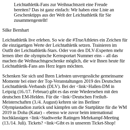
Leichtathletik-Fans zur Weihnachtszeit eine Freude
bereiten? Das ist ganz einfach: Wir haben eine Liste an
Geschenktipps aus der Welt der Leichtathletik für Sie
zusammengestellt!
Silke Bernhart
Leichtathletik live erleben. So wie die #TrueAthletes ein Zeichen für
die einzigartigen Werte der Leichtathletik setzen. Trainieren im
Outfit der Leichtathletik-Stars. Oder von den DLV-Experten mehr
lernen über die olympische Kernsportart Nummer eins – all das
machen die Weihnachtsgeschenke möglich, die wir Ihnen heute für
Leichtathletik-Fans ans Herz legen möchten.
Schenken Sie sich und Ihren Liebsten unvergessliche gemeinsame
Momente bei einer der Top-Veranstaltungen 2019 des Deutschen
Leichtathletik-Verbands (DLV). Bei der <link>Hallen-DM in
Leipzig (16./17. Februar) gibt es das erste Wiedersehen mit den
deutschen EM-Helden. Für die <link>Deutschen Freiluft-
Meisterschaften (3./4. August) kehren sie ins Berliner
Olympiastadion zurück und kämpfen um die Startplätze für die WM
2019 in Doha (Katar) – ebenso wie zuvor beim international
hochklassigen <link>Stadtwerke Ratingen Mehrkampf-Meeting
(13./14. Juli). Tickets? <link>Gibt es in unserem Ticket-Shop!