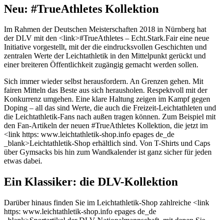
Neu: #TrueAthletes Kollektion
Im Rahmen der Deutschen Meisterschaften 2018 in Nürnberg hat
der DLV mit den <link>#TrueAthletes – Echt.Stark.Fair eine neue
Initiative vorgestellt, mit der die eindrucksvollen Geschichten und
zentralen Werte der Leichtathletik in den Mittelpunkt gerückt und
einer breiteren Öffentlichkeit zugängig gemacht werden sollen.
Sich immer wieder selbst herausfordern. An Grenzen gehen. Mit
fairen Mitteln das Beste aus sich herausholen. Respektvoll mit der
Konkurrenz umgehen. Eine klare Haltung zeigen im Kampf gegen
Doping – all das sind Werte, die auch die Freizeit-Leichtathleten und
die Leichtathletik-Fans nach außen tragen können. Zum Beispiel mit
den Fan-Artikeln der neuen #TrueAthletes Kollektion, die jetzt im
<link https: www.leichtathletik-shop.info epages de_de
_blank>Leichtathletik-Shop erhältlich sind. Von T-Shirts und Caps
über Gymsacks bis hin zum Wandkalender ist ganz sicher für jeden
etwas dabei.
Ein Klassiker: die DLV-Kollektion
Darüber hinaus finden Sie im Leichtathletik-Shop zahlreiche <link
https: www.leichtathletik-shop.info epages de_de