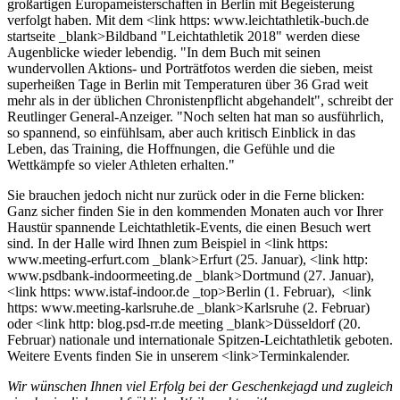
großartigen Europameisterschaften in Berlin mit Begeisterung
verfolgt haben. Mit dem <link https: www.leichtathletik-buch.de
startseite _blank>Bildband "Leichtathletik 2018" werden diese
Augenblicke wieder lebendig. "In dem Buch mit seinen
wundervollen Aktions- und Porträtfotos werden die sieben, meist
superheißen Tage in Berlin mit Temperaturen über 36 Grad weit
mehr als in der üblichen Chronistenpflicht abgehandelt", schreibt der
Reutlinger General-Anzeiger. "Noch selten hat man so ausführlich,
so spannend, so einfühlsam, aber auch kritisch Einblick in das
Leben, das Training, die Hoffnungen, die Gefühle und die
Wettkämpfe so vieler Athleten erhalten."
Sie brauchen jedoch nicht nur zurück oder in die Ferne blicken:
Ganz sicher finden Sie in den kommenden Monaten auch vor Ihrer
Haustür spannende Leichtathletik-Events, die einen Besuch wert
sind. In der Halle wird Ihnen zum Beispiel in <link https:
www.meeting-erfurt.com _blank>Erfurt (25. Januar), <link http:
www.psdbank-indoormeeting.de _blank>Dortmund (27. Januar),
<link https: www.istaf-indoor.de _top>Berlin (1. Februar), <link
https: www.meeting-karlsruhe.de _blank>Karlsruhe (2. Februar)
oder <link http: blog.psd-rr.de meeting _blank>Düsseldorf (20.
Februar) nationale und internationale Spitzen-Leichtathletik geboten.
Weitere Events finden Sie in unserem <link>Terminkalender.
Wir wünschen Ihnen viel Erfolg bei der Geschenkejagd und zugleich