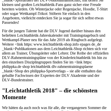
_blank>Sportartikel der DLV-Nationalmannschaft, mit denen Sie
kleinen und großen Leichtathletik-Fans ganz sicher eine Freude
bereiten würden. Ob Winterjacke oder Regenjacke, Hoodie, T-Shirt
oder sogar Wettkampf-Trikot: Stöbern Sie einfach in den
Angeboten, vielleicht entdecken Sie ja sogar für sich selbst etwas
Passendes!
Für die jungen Talente hat die DLV Jugend darüber hinaus den
beliebten Leichtathletik-Jahreskalender mit Trainingstagebuch und
Wettkampf-Planer neu für das Jahr 2019 als Ringbuch aufgelegt.
Weitere <link https: www.leichtathletik-shop.info epages de_de
_blank>Publikationen aus dem Leichtathletik-Shop richten sich vor
allem an Trainer, Übungsleiter oder Lehrer. Die Reihe der offiziellen
DLV-Rahmentrainingspläne von der Kinderleichtathletik bis hin zu
den einzelnen Disziplingruppen finden Sie im <link https:
philippka.de shop leichtathletik dlv-rahmentrainingsplaene
_blank>Shop des philippka-Sportverlags – sie alle enthalten das
geballte Fachwissen der Experten der DLV Akademie und der
DLV-Bundestrainer.
"Leichtathletik 2018" – die schönsten
Momente
Wir hätten da auch noch was für alle, die vergangenen Sommer die