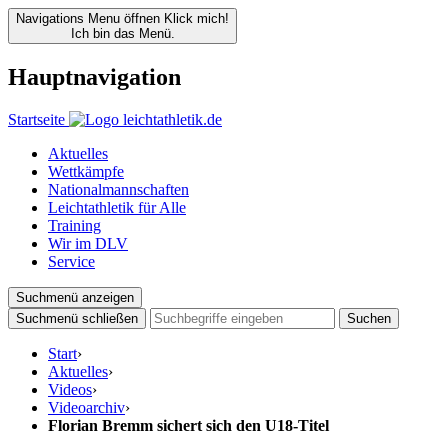
Navigations Menu öffnen
Klick mich!
Ich bin das Menü.
Hauptnavigation
Startseite
Aktuelles
Wettkämpfe
Nationalmannschaften
Leichtathletik für Alle
Training
Wir im DLV
Service
Suchmenü anzeigen
Suchmenü schließen
Suchen
Start
›
Aktuelles
›
Videos
›
Videoarchiv
›
Florian Bremm sichert sich den U18-Titel