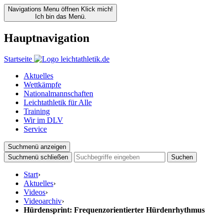
Navigations Menu öffnen
Klick mich!
Ich bin das Menü.
Hauptnavigation
Startseite
Aktuelles
Wettkämpfe
Nationalmannschaften
Leichtathletik für Alle
Training
Wir im DLV
Service
Suchmenü anzeigen
Suchmenü schließen
Suchen
Start
›
Aktuelles
›
Videos
›
Videoarchiv
›
Hürdensprint: Frequenzorientierter Hürdenrhythmus