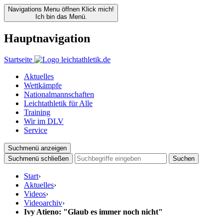
Navigations Menu öffnen
Klick mich!
Ich bin das Menü.
Hauptnavigation
Startseite
Aktuelles
Wettkämpfe
Nationalmannschaften
Leichtathletik für Alle
Training
Wir im DLV
Service
Suchmenü anzeigen
Suchmenü schließen
Suchen
Start
›
Aktuelles
›
Videos
›
Videoarchiv
›
Ivy Atieno: "Glaub es immer noch nicht"