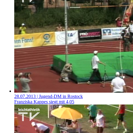
28.07.2013
| Jugend-DM in Rostock
Franziska Kappes siegt mit 4,05