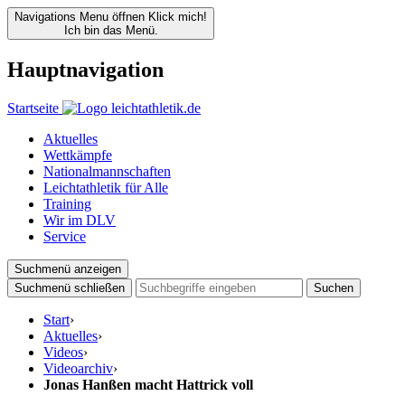
Navigations Menu öffnen
Klick mich!
Ich bin das Menü.
Hauptnavigation
Startseite
Aktuelles
Wettkämpfe
Nationalmannschaften
Leichtathletik für Alle
Training
Wir im DLV
Service
Suchmenü anzeigen
Suchmenü schließen
Suchen
Start
›
Aktuelles
›
Videos
›
Videoarchiv
›
Jonas Hanßen macht Hattrick voll