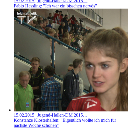
15.02.2015
| Jugend-Hallen-DM 2015…
Fabio Hessling: "Ich war ein bisschen nervös"
15.02.2015
| Jugend-Hallen-DM 2015…
Konstanze Klosterhalfen: "Eigentlich wollte ich mich für
nächste Woche schonen"