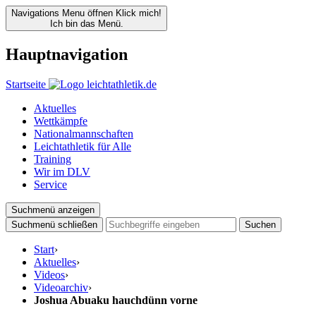
Navigations Menu öffnen
Klick mich!
Ich bin das Menü.
Hauptnavigation
Startseite
Aktuelles
Wettkämpfe
Nationalmannschaften
Leichtathletik für Alle
Training
Wir im DLV
Service
Suchmenü anzeigen
Suchmenü schließen
Suchen
Start
›
Aktuelles
›
Videos
›
Videoarchiv
›
Joshua Abuaku hauchdünn vorne