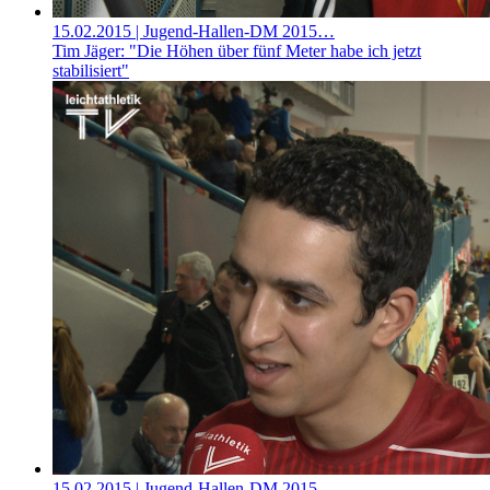
15.02.2015
| Jugend-Hallen-DM 2015…
Tim Jäger: "Die Höhen über fünf Meter habe ich jetzt
stabilisiert"
15.02.2015
| Jugend-Hallen-DM 2015…