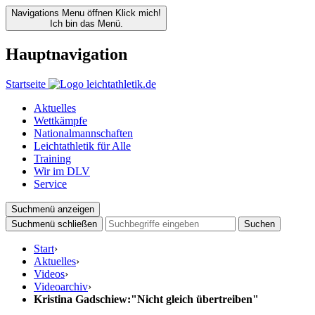
Navigations Menu öffnen
Klick mich!
Ich bin das Menü.
Hauptnavigation
Startseite
Aktuelles
Wettkämpfe
Nationalmannschaften
Leichtathletik für Alle
Training
Wir im DLV
Service
Suchmenü anzeigen
Suchmenü schließen
Suchen
Start
›
Aktuelles
›
Videos
›
Videoarchiv
›
Kristina Gadschiew:"Nicht gleich übertreiben"