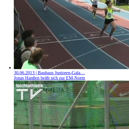
30.06.2013
| Bauhaus Junioren-Gala…
Jonas Hanßen beißt sich zur EM-Norm