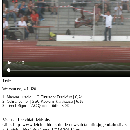
Teilen
Weitsprung, wJ U20
1. Maryse Luzolo | LG Eintracht Frankfurt | 6,24
2. Celina Leffler | SSC Koblenz-Karthause | 6,15
3. Tina Pröger | LAC Quelle Fürth | 5,93
Mehr auf leichtathletik.de:
<link http: www.leichtathletik.de de news detail die-jugend-dm-live-
auf-leichtathletikde>Jugend-DM 2014 live