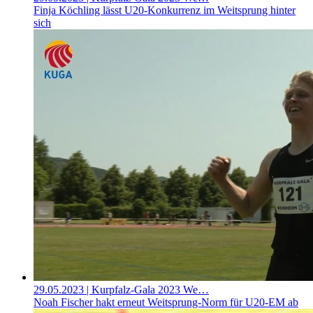
Finja Köchling lässt U20-Konkurrenz im Weitsprung hinter
sich
29.05.2023
| Kurpfalz-Gala 2023 We…
Noah Fischer hakt erneut Weitsprung-Norm für U20-EM ab