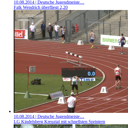
10.08.2014
| Deutsche Jugendmeiste…
Falk Wendrich überfliegt 2,20
10.08.2014
| Deutsche Jugendmeiste…
LG Kindelsberg Kreuztal mit schnellsten Sprintern