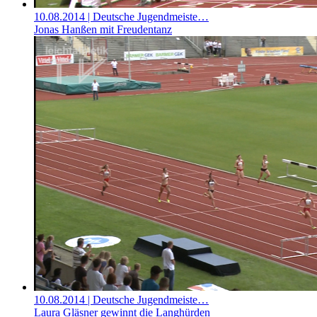
10.08.2014
| Deutsche Jugendmeiste…
Jonas Hanßen mit Freudentanz
10.08.2014
| Deutsche Jugendmeiste…
Laura Gläsner gewinnt die Langhürden