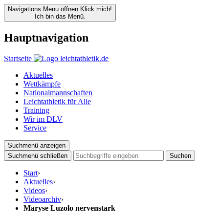
Navigations Menu öffnen
Klick mich!
Ich bin das Menü.
Hauptnavigation
Startseite
Aktuelles
Wettkämpfe
Nationalmannschaften
Leichtathletik für Alle
Training
Wir im DLV
Service
Suchmenü anzeigen
Suchmenü schließen
Suchen
Start
›
Aktuelles
›
Videos
›
Videoarchiv
›
Maryse Luzolo nervenstark