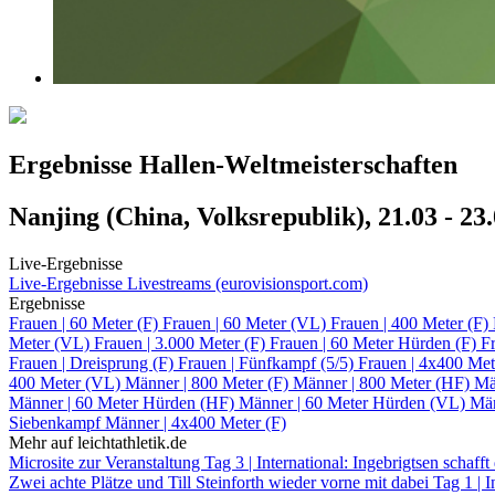
Ergebnisse Hallen-Weltmeisterschaften
Nanjing (China, Volksrepublik), 21.03 - 23
Live-Ergebnisse
Live-Ergebnisse
Livestreams (eurovisionsport.com)
Ergebnisse
Frauen | 60 Meter (F)
Frauen | 60 Meter (VL)
Frauen | 400 Meter (F)
Meter (VL)
Frauen | 3.000 Meter (F)
Frauen | 60 Meter Hürden (F)
F
Frauen | Dreisprung (F)
Frauen | Fünfkampf (5/5)
Frauen | 4x400 Met
400 Meter (VL)
Männer | 800 Meter (F)
Männer | 800 Meter (HF)
Mä
Männer | 60 Meter Hürden (HF)
Männer | 60 Meter Hürden (VL)
Män
Siebenkampf
Männer | 4x400 Meter (F)
Mehr auf leichtathletik.de
Microsite zur Veranstaltung
Tag 3 | International: Ingebrigtsen schaff
Zwei achte Plätze und Till Steinforth wieder vorne mit dabei
Tag 1 | 