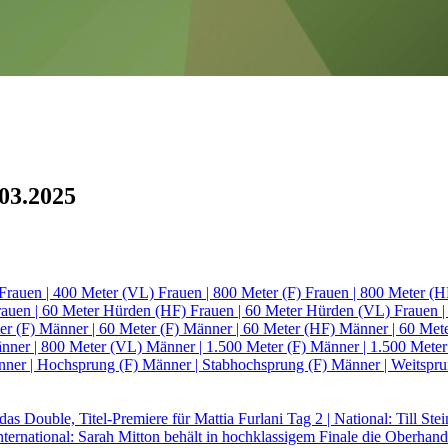
.03.2025
Frauen | 400 Meter (VL)
Frauen | 800 Meter (F)
Frauen | 800 Meter (
rauen | 60 Meter Hürden (HF)
Frauen | 60 Meter Hürden (VL)
Frauen 
er (F)
Männer | 60 Meter (F)
Männer | 60 Meter (HF)
Männer | 60 Met
nner | 800 Meter (VL)
Männer | 1.500 Meter (F)
Männer | 1.500 Mete
ner | Hochsprung (F)
Männer | Stabhochsprung (F)
Männer | Weitspr
t das Double, Titel-Premiere für Mattia Furlani
Tag 2 | National: Till St
International: Sarah Mitton behält in hochklassigem Finale die Oberhan