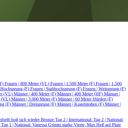
HF)
Frauen | 800 Meter (VL)
Frauen | 1.500 Meter (F)
Frauen | 1.500
| Hochsprung (F)
Frauen | Stabhochsprung (F)
Frauen | Weitsprung (F)
er (VL)
Männer | 400 Meter (F)
Männer | 400 Meter (HF)
Männer |
r (VL)
Männer | 3.000 Meter (F)
Männer | 60 Meter Hürden (F)
ung (F)
Männer | Dreisprung (F)
Männer | Kugelstoßen (F)
Männer |
einforth holt sich wieder Bronze
Tag 2 | International:
Tag 2 | National:
d
Tag 1 | National: Vanessa Grimm starke Vierte, Max Heß auf Platz