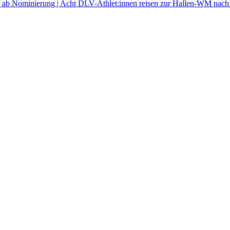
g ab
Nominierung | Acht DLV-Athlet:innen reisen zur Hallen-WM nach