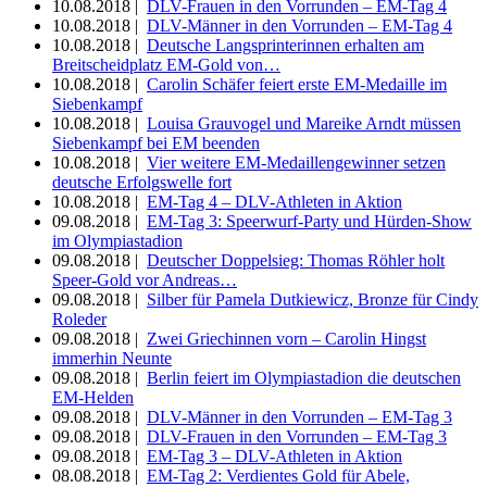
10.08.2018 |
DLV-Frauen in den Vorrunden – EM-Tag 4
10.08.2018 |
DLV-Männer in den Vorrunden – EM-Tag 4
10.08.2018 |
Deutsche Langsprinterinnen erhalten am
Breitscheidplatz EM-Gold von…
10.08.2018 |
Carolin Schäfer feiert erste EM-Medaille im
Siebenkampf
10.08.2018 |
Louisa Grauvogel und Mareike Arndt müssen
Siebenkampf bei EM beenden
10.08.2018 |
Vier weitere EM-Medaillengewinner setzen
deutsche Erfolgswelle fort
10.08.2018 |
EM-Tag 4 – DLV-Athleten in Aktion
09.08.2018 |
EM-Tag 3: Speerwurf-Party und Hürden-Show
im Olympiastadion
09.08.2018 |
Deutscher Doppelsieg: Thomas Röhler holt
Speer-Gold vor Andreas…
09.08.2018 |
Silber für Pamela Dutkiewicz, Bronze für Cindy
Roleder
09.08.2018 |
Zwei Griechinnen vorn – Carolin Hingst
immerhin Neunte
09.08.2018 |
Berlin feiert im Olympiastadion die deutschen
EM-Helden
09.08.2018 |
DLV-Männer in den Vorrunden – EM-Tag 3
09.08.2018 |
DLV-Frauen in den Vorrunden – EM-Tag 3
09.08.2018 |
EM-Tag 3 – DLV-Athleten in Aktion
08.08.2018 |
EM-Tag 2: Verdientes Gold für Abele,