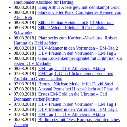
emotionaler Abschied für Harting
08.08.2018 |
King Arthur Abele gewinnt Zehnkampf-Gold
08.08.2018 |
Starker vierter Platz: Couragiertes Rennen von
Alina Reh
08.08.2018 |
Silber: Fabian Heinle haut 8,13 Meter raus
08.08.2018 |
Silber: Wieder Edelmetall für Christina
Schwanitz
08.08.2018 |
Platz sechs zum Karriere-Abschluss: Robert
Harting als Held gefeiert
08.08.2018 |
DLV-Männer in den Vorrunden – EM-Tag 2
08.08.2018 |
DLV-Frauen in den Vorrunden – EM-Tag 2
08.08.2018 |
Gina Lückenkemper sprintet mit „Filmriss“ zur
ersten DLV-Medaille
08.08.2018 |
EM-Tag 2 – DLV-Athleten in Aktion
07.08.2018 |
EM-Tag 1: Gina Lückenkemper versilbert
Auftakt im Olympiastadion
07.08.2018 |
Bronze: Nächste Medaille für David Storl
07.08.2018 |
Amanal Petros bei Hitzeschlacht auf Platz 16
07.08.2018 |
Erstes EM-Gold an die Ukraine – Carl
Dohmann starker Fünfter
07.08.2018 |
DLV-Frauen in den Vorrunden – EM-Tag 1
07.08.2018 |
DLV-Männer in den Vorrunden – EM-Tag 1
07.08.2018 |
EM-Tag 1 – DLV-Athleten in Aktion
06.08.2018 |
Berlin setzt mit "Fest Europas" ein friedliches
Zeichen