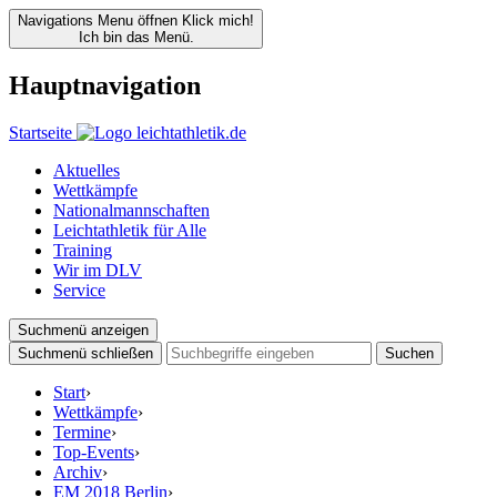
Navigations Menu öffnen
Klick mich!
Ich bin das Menü.
Hauptnavigation
Startseite
Aktuelles
Wettkämpfe
Nationalmannschaften
Leichtathletik für Alle
Training
Wir im DLV
Service
Suchmenü anzeigen
Suchmenü schließen
Suchen
Start
›
Wettkämpfe
›
Termine
›
Top-Events
›
Archiv
›
EM 2018 Berlin
›