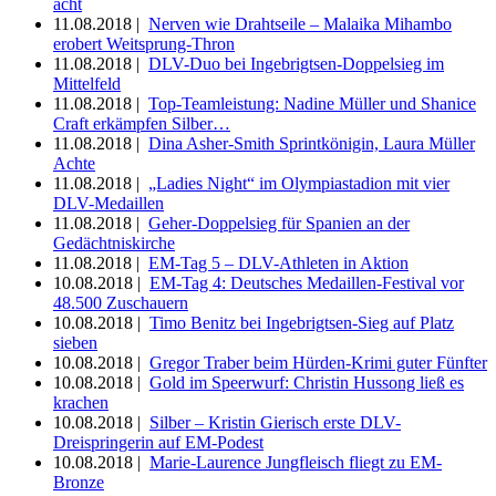
acht
11.08.2018 |
Nerven wie Drahtseile – Malaika Mihambo
erobert Weitsprung-Thron
11.08.2018 |
DLV-Duo bei Ingebrigtsen-Doppelsieg im
Mittelfeld
11.08.2018 |
Top-Teamleistung: Nadine Müller und Shanice
Craft erkämpfen Silber…
11.08.2018 |
Dina Asher-Smith Sprintkönigin, Laura Müller
Achte
11.08.2018 |
„Ladies Night“ im Olympiastadion mit vier
DLV-Medaillen
11.08.2018 |
Geher-Doppelsieg für Spanien an der
Gedächtniskirche
11.08.2018 |
EM-Tag 5 – DLV-Athleten in Aktion
10.08.2018 |
EM-Tag 4: Deutsches Medaillen-Festival vor
48.500 Zuschauern
10.08.2018 |
Timo Benitz bei Ingebrigtsen-Sieg auf Platz
sieben
10.08.2018 |
Gregor Traber beim Hürden-Krimi guter Fünfter
10.08.2018 |
Gold im Speerwurf: Christin Hussong ließ es
krachen
10.08.2018 |
Silber – Kristin Gierisch erste DLV-
Dreispringerin auf EM-Podest
10.08.2018 |
Marie-Laurence Jungfleisch fliegt zu EM-
Bronze