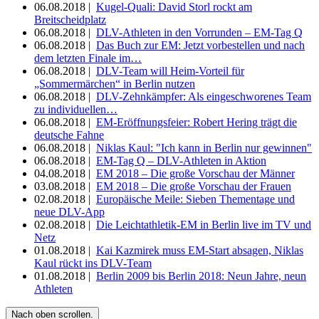
06.08.2018 |
Kugel-Quali: David Storl rockt am
Breitscheidplatz
06.08.2018 |
DLV-Athleten in den Vorrunden – EM-Tag Q
06.08.2018 |
Das Buch zur EM: Jetzt vorbestellen und nach
dem letzten Finale im…
06.08.2018 |
DLV-Team will Heim-Vorteil für
„Sommermärchen“ in Berlin nutzen
06.08.2018 |
DLV-Zehnkämpfer: Als eingeschworenes Team
zu individuellen…
06.08.2018 |
EM-Eröffnungsfeier: Robert Hering trägt die
deutsche Fahne
06.08.2018 |
Niklas Kaul: "Ich kann in Berlin nur gewinnen"
06.08.2018 |
EM-Tag Q – DLV-Athleten in Aktion
04.08.2018 |
EM 2018 – Die große Vorschau der Männer
03.08.2018 |
EM 2018 – Die große Vorschau der Frauen
02.08.2018 |
Europäische Meile: Sieben Thementage und
neue DLV-App
02.08.2018 |
Die Leichtathletik-EM in Berlin live im TV und
Netz
01.08.2018 |
Kai Kazmirek muss EM-Start absagen, Niklas
Kaul rückt ins DLV-Team
01.08.2018 |
Berlin 2009 bis Berlin 2018: Neun Jahre, neun
Athleten
Nach oben scrollen.