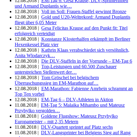
12.08.2018 |
EM-Tag 6: Gesa Krause, DLV-Sprinterinnen
und Armand Duplantis wie…
12.08.2018 |
Voll im Soll: Frauen-Staffel gewinnt Bronze
12.08.2018 |
Gold und U20-Weltrekord: Armand Duplantis
fliegt über 6,05 Meter
12.08.2018 |
Gesa Felicitas Krause auf den Punkt fit: Titel
erfolgreich verteidigt
12.08.2018 |
Konstanze Klosterhalfen erkämpft im Berliner
Hexenkessel Platz vier
12.08.2018 |
Kathrin Klaas verabschiedet sich versöhnlich,
Anita Wlodarczyk…
12.08.2018 |
Die DLV-Staffeln in der Vorrunde – EM-Tag 6
12.08.2018 |
Top-Leistungen und 60.500 Zuschauer
unterstreichen Stellenwert der…
12.08.2018 |
Tom Gröschel bei belgischem
Überraschungssieg im EM-Marathon auf…
12.08.2018 |
EM-Marathon: Fabienne Amrhein schrammt an
Top Ten vorbei
12.08.2018 |
EM-Tag 6 – DLV-Athleten in Aktion
11.08.2018 |
EM-Tag 5: Malaika Mihambo und Mateusz
Przybylko vergolden…
11.08.2018 |
Goldene Flugshow: Mateusz Przybylko
Europameister – mit 2,35 Metern
11.08.2018 |
DLV-Quartett sprintet auf Platz sechs
11.08.2018 |
DLV-Langsprinter bei Belgiens Sieg auf Rang