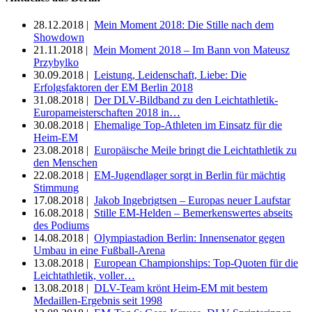
28.12.2018 |
Mein Moment 2018: Die Stille nach dem
Showdown
21.11.2018 |
Mein Moment 2018 – Im Bann von Mateusz
Przybylko
30.09.2018 |
Leistung, Leidenschaft, Liebe: Die
Erfolgsfaktoren der EM Berlin 2018
31.08.2018 |
Der DLV-Bildband zu den Leichtathletik-
Europameisterschaften 2018 in…
30.08.2018 |
Ehemalige Top-Athleten im Einsatz für die
Heim-EM
23.08.2018 |
Europäische Meile bringt die Leichtathletik zu
den Menschen
22.08.2018 |
EM-Jugendlager sorgt in Berlin für mächtig
Stimmung
17.08.2018 |
Jakob Ingebrigtsen – Europas neuer Laufstar
16.08.2018 |
Stille EM-Helden – Bemerkenswertes abseits
des Podiums
14.08.2018 |
Olympiastadion Berlin: Innensenator gegen
Umbau in eine Fußball-Arena
13.08.2018 |
European Championships: Top-Quoten für die
Leichtathletik, voller…
13.08.2018 |
DLV-Team krönt Heim-EM mit bestem
Medaillen-Ergebnis seit 1998