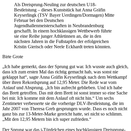
Als Dreisprung-Neuling zur deutschen U18-
Bestleistung – dieses Kunststück hat Anna Gräfin
Keyserlingk (TSV Bayer Uerdingen/Dormagen) Mitte
Februar bei den Deutschen
Jugendhallenmeisterschaften in Neubrandenburg
geschafft. In einem hochklassigen Wettbewerb führte
sie eine Reihe junger Athletinnen an, die in den
nächsten Jahren in die Fußstapfen der erfolgreichen
Kristin Gierisch oder Neele Eckhardt treten könnten.
Birte Grote
„Ich habe gemerkt, dass der Sprung gut war. Ich wusste auch gleich,
dass ich zum ersten Mal das richtig gemacht hab, was sonst nie
geklappt hat“, sagte Anna Gräfin Keyserlingk nach dem Wettkampf
über ihren Rekordsprung auf 12,95 Meter. Die Rede war vom
Anlauf und Absprung. „Ich bin aufrecht geblieben. Und ich habe
das Brett getroffen. Das mit dem Brett ist sonst immer so eine Sache
bei mir. Ich komme mit dem Anlauf oft nicht hin.“ Um sechs
Zentimeter verbesserte sie die vorherige DLV-Bestleistung, die im
Jahr 2007 von Theresa Greb gesprungen wurde. Dass es noch nicht
ganz bis zur 13-Meter-Marke gereicht hatte, sei nicht so schlimm.
„Mit den 12,95 Metern bin ich super zufrieden.“
Der Sprung war das i-Tüpfelchen eines hochklassigen Dreisprung-