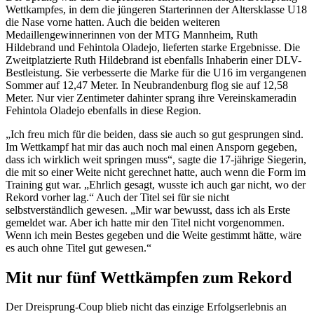
Wettkampfes, in dem die jüngeren Starterinnen der Altersklasse U18
die Nase vorne hatten. Auch die beiden weiteren
Medaillengewinnerinnen von der MTG Mannheim, Ruth
Hildebrand und Fehintola Oladejo, lieferten starke Ergebnisse. Die
Zweitplatzierte Ruth Hildebrand ist ebenfalls Inhaberin einer DLV-
Bestleistung. Sie verbesserte die Marke für die U16 im vergangenen
Sommer auf 12,47 Meter. In Neubrandenburg flog sie auf 12,58
Meter. Nur vier Zentimeter dahinter sprang ihre Vereinskameradin
Fehintola Oladejo ebenfalls in diese Region.
„Ich freu mich für die beiden, dass sie auch so gut gesprungen sind.
Im Wettkampf hat mir das auch noch mal einen Ansporn gegeben,
dass ich wirklich weit springen muss“, sagte die 17-jährige Siegerin,
die mit so einer Weite nicht gerechnet hatte, auch wenn die Form im
Training gut war. „Ehrlich gesagt, wusste ich auch gar nicht, wo der
Rekord vorher lag.“ Auch der Titel sei für sie nicht
selbstverständlich gewesen. „Mir war bewusst, dass ich als Erste
gemeldet war. Aber ich hatte mir den Titel nicht vorgenommen.
Wenn ich mein Bestes gegeben und die Weite gestimmt hätte, wäre
es auch ohne Titel gut gewesen.“
Mit nur fünf Wettkämpfen zum Rekord
Der Dreisprung-Coup blieb nicht das einzige Erfolgserlebnis an