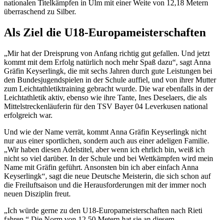
nationalen Titelkämpfen in Ulm mit einer Weite von 12,18 Metern
überraschend zu Silber.
Als Ziel die U18-Europameisterschaften
„Mir hat der Dreisprung von Anfang richtig gut gefallen. Und jetzt
kommt mit dem Erfolg natürlich noch mehr Spaß dazu“, sagt Anna
Gräfin Keyserlingk, die mit sechs Jahren durch gute Leistungen bei
den Bundesjugendspielen in der Schule auffiel, und von ihrer Mutter
zum Leichtathletiktraining gebracht wurde. Die war ebenfalls in der
Leichtathletik aktiv, ebenso wie ihre Tante, Ines Deselaers, die als
Mittelstreckenläuferin für den TSV Bayer 04 Leverkusen national
erfolgreich war.
Und wie der Name verrät, kommt Anna Gräfin Keyserlingk nicht
nur aus einer sportlichen, sondern auch aus einer adeligen Familie.
„Wir haben diesen Adelstitel, aber wenn ich ehrlich bin, weiß ich
nicht so viel darüber. In der Schule und bei Wettkämpfen wird mein
Name mit Gräfin geführt. Ansonsten bin ich aber einfach Anna
Keyserlingk“, sagt die neue Deutsche Meisterin, die sich schon auf
die Freiluftsaison und die Herausforderungen mit der immer noch
neuen Disziplin freut.
„Ich würde gerne zu den U18-Europameisterschaften nach Rieti
fahren.“ Die Norm von 12,50 Metern hat sie an diesem