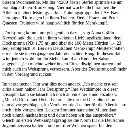
diesem Wochenende. Mit der 4x200-Meter-Staffel sprintete sie am
Sonntag auf den Bronzerang. Viermal wöchentlich trainiert die
Athletin in einer leistungsstarken Trainingsgruppe der LAV Bayer
Uerdingen/Dormagen bei ihren Trainern Detlef Franz und Peter
Quasten. Trainiert wird hauptsächlich für den Mehrkampf.
„Dreisprung kommt nur gelegentlich dazu“, sagt Anna Gräfin
Keyserlingk, die auch in ihren weiteren Lieblingsdisziplinen, dem
Hochsprung (PB: 1,75 m) und über die 100 Meter Hürden (14,23
sec) erfolgreich ist. Bei den Deutschen Mehrkampf-Meisterschaften
erreichte sie im vergangenen Jahr den achten Rang. In diesem Jahr
wird jedoch wohl nur ein Siebenkampf am Ende der Saison
angepeilt. „Ich möchte weiter in den Einzeldisziplinen starten und
mich auch im Weitsprung verbessern. Aber der Dreisprung soll mehr
in den Vordergrund rücken.“
Im vergangenen Jahr war dies noch anders. „Ich mache erst seit
cirka einem halben Jahr Dreisprung.“ Ihre Wettkämpfe in dieser
Disziplin kann sie tatsächlich noch an ein einer Hand abzählen.
„Mein U16-Trainer Dieter Gehre hatte mir die Disziplin schon
einmal vorgeschlagen, im Verein wurde das aber für die Altersklasse
noch nicht vorgesehen. Letzten Sommer hat meine Mutter dann
noch einmal nachgefragt und dann haben wir das ausprobiert.“
Gleich im ersten Wettkampf sprang sie die Norm für die Deutschen
Jugendmeisterschaften – und nur drei Wochen später bei den