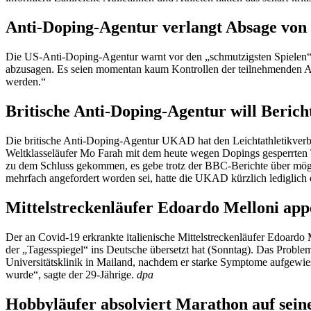
Anti-Doping-Agentur verlangt Absage von
Die US-Anti-Doping-Agentur warnt vor den „schmutzigsten Spielen“ d
abzusagen. Es seien momentan kaum Kontrollen der teilnehmenden Ath
werden.“
Britische Anti-Doping-Agentur will Berich
Die britische Anti-Doping-Agentur UKAD hat den Leichtathletikverba
Weltklasseläufer Mo Farah mit dem heute wegen Dopings gesperrten T
zu dem Schluss gekommen, es gebe trotz der BBC-Berichte über mögl
mehrfach angefordert worden sei, hatte die UKAD kürzlich lediglich
Mittelstreckenläufer Edoardo Melloni appe
Der an Covid-19 erkrankte italienische Mittelstreckenläufer Edoardo M
der „Tagesspiegel“ ins Deutsche übersetzt hat (Sonntag). Das Problem
Universitätsklinik in Mailand, nachdem er starke Symptome aufgewie
wurde“, sagte der 29-Jährige.
dpa
Hobbyläufer absolviert Marathon auf sei