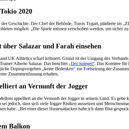
 Tokio 2020
er Geschichte. Der Chef der Behörde, Travis Tygart, plädierte im „Z
leten möglich. „Die Spiele müssen verschoben werden, um sicher zu g
t über Salazar und Farah einsehen
nd UK Athletics scharf kritisiert. Grund ist der Umgang des Verband
rainer Alberto Salazar. Das berichtet
„Der Spiegel“
. Das Komitee für 
iche Dopingvergehen „keine Bedenken“ zur Fortsetzung der Zusammena
 eine Zusammenfassung erhalten.
lliert an Vernunft der Jogger
elloni appelliert an die Vernunft der Jogger in seinem Land. Es gebe k
 sei jedoch, dass sich viele Jogger Risiken aussetzen und Menschenmass
sen habe. „Bei einer dieser Hustenattacken habe ich dann Blut gespuc
nem Balkon