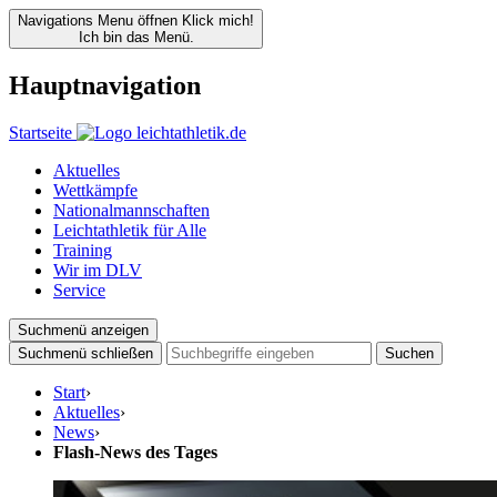
Navigations Menu öffnen
Klick mich!
Ich bin das Menü.
Hauptnavigation
Startseite
Aktuelles
Wettkämpfe
Nationalmannschaften
Leichtathletik für Alle
Training
Wir im DLV
Service
Suchmenü anzeigen
Suchmenü schließen
Suchen
Start
›
Aktuelles
›
News
›
Flash-News des Tages