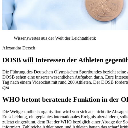
Wissenswertes aus der Welt der Leichtathletik
Alexandra Dersch
DOSB will Interessen der Athleten gegenü
Die Führung des Deutschen Olympischen Sportbundes bezieht seine At
DOSB sehen eine unserer wesentlichen Aufgaben darin, Eure Interess
Tag nach einem Videochat mit rund 200 Athleten. Der DOSB forderte di
dpa
WHO betont beratende Funktion in der O
Die Weltgesundheitsorganisation wird von sich aus nicht die Absage
Entscheidung, ein geplantes internationales Ereignis abzuändern, sol
zuletzt eingeräumt, dem Rat der WHO bezüglich einer Absage der Somme
informiert. Zahlreiche Athletinnen und Athleten hatten das scharf kriti