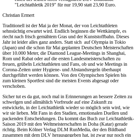
"Leichtathletik 2019" für nur 19,90 statt 23,90 Euro.
Christian Ermert
Traditionell ist der Mai ja der Monat, der von Leichtathleten
sehnsüchtig erwartet wird. Endlich beginnen die Wettkämpfe, es
riecht nach frisch gemähtem Gras und der Kunststoffbahn. Dieses
Jahr ist leider alles ganz anders. Statt sich auf Olympia in Tokio
(Japan) und die schon für Mai geplanten Deutschen Meisterschaften
über 10.000 Meter, die Diamond League-Meetings in Shanghai,
Rom und Rabat oder auf die ersten Landesmeisterschaften zu
freuen, grübeln Leichtathleten und Fans, ob und wie Meetings in
Corona-Zeiten unter Hygiene- und Abstandsregeln überhaupt
durchgeführt werden können. Von den Olympischen Spielen bis
zum kleinen Sportfest sind die meisten Events abgesagt oder
verschoben.
Sicher tut es da gut, noch mal in Erinnerungen an bessere Zeiten zu
schwelgen und allmählich Vorfreude auf eine Zukunft zu
entwickeln, in der Leichtathletik wieder so möglich sein wird, wie
wir sie lieben. Mit Fans in den Stadien, emotionalen Duellen und
packenden Entscheidungen. Da kommt das Buch zur Leichtathletik-
Saison 2019 mit den Weltmeisterschaften in Doha (Katar) gerade
richtig. Beim Kölner Verlag DLM RunMedia, der den Bildband
zusammen mit dem DLV herausgegeben hat, ist zwar nur noch ein