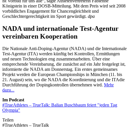
ist Vorbild für uns alle“, sagte Athletenvertreterin Fabienne
Königstein in einer DOSB-Mitteilung. Mit dem Preis wird seit 2008
vorbildliches Engagement für Chancengleichheit und
Geschlechtergerechtigkeit im Sport gewürdigt.
dpa
NADA und internationale Test-Agentur
vereinbaren Kooperation
Die Nationale Anti-Doping-Agentur (NADA) und die Internationale
Test-Agentur (ITA) werden künftig bei Kontrollen, Ermittlungen
und neuen Technologien eng zusammenarbeiten. Über eine
entsprechende Vereinbarung, die zunächst auf ein Jahr festgelegt ist,
informierte die NADA am Donnerstag. Ein erstes gemeinsames
Projekt werden die European Championships in München (11. bis
21. August) sein, wo die NADA die Koordinierung und die ITAdie
Durchführung der Dopingkontrollen übernehmen wird.
Mehr
dazu...
Im Podcast
#TrueAthletes – TrueTalk: Balian Buschbaum feiert "jeden Tag
Olympia"
Teilen
#TrueAthletes – TrueTalk