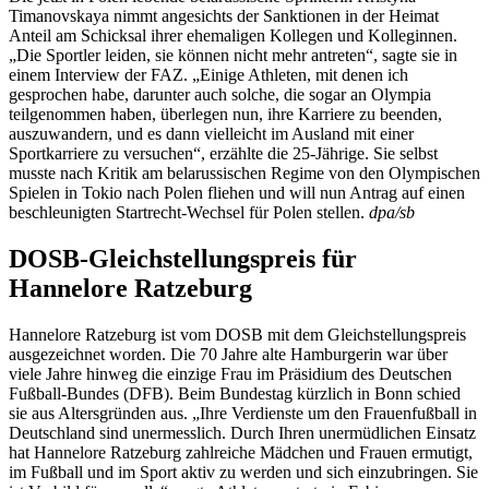
Timanovskaya nimmt angesichts der Sanktionen in der Heimat
Anteil am Schicksal ihrer ehemaligen Kollegen und Kolleginnen.
„Die Sportler leiden, sie können nicht mehr antreten“, sagte sie in
einem Interview der FAZ. „Einige Athleten, mit denen ich
gesprochen habe, darunter auch solche, die sogar an Olympia
teilgenommen haben, überlegen nun, ihre Karriere zu beenden,
auszuwandern, und es dann vielleicht im Ausland mit einer
Sportkarriere zu versuchen“, erzählte die 25-Jährige. Sie selbst
musste nach Kritik am belarussischen Regime von den Olympischen
Spielen in Tokio nach Polen fliehen und will nun Antrag auf einen
beschleunigten Startrecht-Wechsel für Polen stellen.
dpa/sb
DOSB-Gleichstellungspreis für
Hannelore Ratzeburg
Hannelore Ratzeburg ist vom DOSB mit dem Gleichstellungspreis
ausgezeichnet worden. Die 70 Jahre alte Hamburgerin war über
viele Jahre hinweg die einzige Frau im Präsidium des Deutschen
Fußball-Bundes (DFB). Beim Bundestag kürzlich in Bonn schied
sie aus Altersgründen aus. „Ihre Verdienste um den Frauenfußball in
Deutschland sind unermesslich. Durch Ihren unermüdlichen Einsatz
hat Hannelore Ratzeburg zahlreiche Mädchen und Frauen ermutigt,
im Fußball und im Sport aktiv zu werden und sich einzubringen. Sie