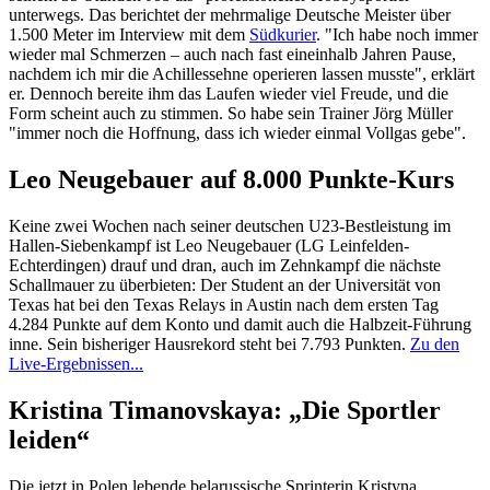
unterwegs. Das berichtet der mehrmalige Deutsche Meister über
1.500 Meter im Interview mit dem
Südkurier
. "Ich habe noch immer
wieder mal Schmerzen – auch nach fast eineinhalb Jahren Pause,
nachdem ich mir die Achillessehne operieren lassen musste", erklärt
er. Dennoch bereite ihm das Laufen wieder viel Freude, und die
Form scheint auch zu stimmen. So habe sein Trainer Jörg Müller
"immer noch die Hoffnung, dass ich wieder einmal Vollgas gebe".
Leo Neugebauer auf 8.000 Punkte-Kurs
Keine zwei Wochen nach seiner deutschen U23-Bestleistung im
Hallen-Siebenkampf ist Leo Neugebauer (LG Leinfelden-
Echterdingen) drauf und dran, auch im Zehnkampf die nächste
Schallmauer zu überbieten: Der Student an der Universität von
Texas hat bei den Texas Relays in Austin nach dem ersten Tag
4.284 Punkte auf dem Konto und damit auch die Halbzeit-Führung
inne. Sein bisheriger Hausrekord steht bei 7.793 Punkten.
Zu den
Live-Ergebnissen...
Kristina Timanovskaya: „Die Sportler
leiden“
Die jetzt in Polen lebende belarussische Sprinterin Kristyna