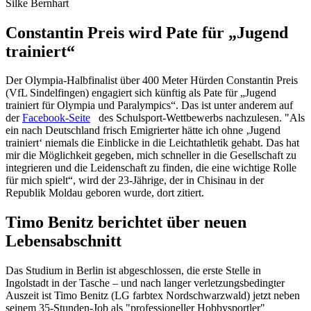
Silke Bernhart
Constantin Preis wird Pate für „Jugend
trainiert“
Der Olympia-Halbfinalist über 400 Meter Hürden Constantin Preis
(VfL Sindelfingen) engagiert sich künftig als Pate für „Jugend
trainiert für Olympia und Paralympics“. Das ist unter anderem auf
der
Facebook-Seite
des Schulsport-Wettbewerbs nachzulesen. "Als
ein nach Deutschland frisch Emigrierter hätte ich ohne ‚Jugend
trainiert‘ niemals die Einblicke in die Leichtathletik gehabt. Das hat
mir die Möglichkeit gegeben, mich schneller in die Gesellschaft zu
integrieren und die Leidenschaft zu finden, die eine wichtige Rolle
für mich spielt“, wird der 23-Jährige, der in Chisinau in der
Republik Moldau geboren wurde, dort zitiert.
Timo Benitz berichtet über neuen
Lebensabschnitt
Das Studium in Berlin ist abgeschlossen, die erste Stelle in
Ingolstadt in der Tasche – und nach langer verletzungsbedingter
Auszeit ist Timo Benitz (LG farbtex Nordschwarzwald) jetzt neben
seinem 35-Stunden-Job als "professioneller Hobbysportler"