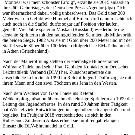
"Montreal war mein schönster Erfolg", erzählte sie 2015 anlässlich
ihres 60. Geburtstages der Deutschen Presse-Agentur (dpa). "Ich
war überraschend dabei, völlig unbeschwert. Das Gold über 200
Meter war ein Gefühl wie Himmel auf Erden. Und dann rutschte ich
auch noch in die Staffel, durfte sogar auf Position vier laufen,
genial!" Vier Jahre später in Moskau (Russland) wiederholte die
elegante Sprinterin mit den raumgreifenden Schritten als Mitfavoritin
die beiden Siege. 1982 war sie mit Gold über 200 Meter und mit der
Staffel sowie Silber über 100 Meter erfolgreichste EM-Teilnehmerin
in Athen (Griechenland).
Nach der Maueröffnung stellten der ehemalige Bundestrainer
Wolfgang Thiele und seine Frau Gabi den Kontakt zum Deutschen
Leichtathletik-Verband (DLV) her. Zunächst arbeitete die
ausgebildete Lehrerin ab 1990 im Referat Jugend. Dafür zog sie mit
ihrem Mann und den zwei Töchtern aus Jena in den Westen.
Nach dem Wechsel von Gabi Thiele ins Referat
Wettkampforganisation übernahm die einstige Sprinterin ab 1999 die
Leitung des Jugendreferates. In den rund 30 Jahren ihrer Tätigkeit
hat Wöckel viele Entwicklungen im Jugendbereich angestoßen und
begleitet. Im Frühjahr 2018 verabschiedete sie sich in den
Ruhestand. Zu diesem Anlass erhielt sie für ihren jahrelangen
Einsatz die DLV-Ehrennadel in Gold.