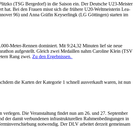
Plitzko (TSG Bergedorf) in die Saison ein. Der Deutsche U23-Meister
rt hat. Bei den Frauen misst sich die frühere U20-Weltmeisterin Lea-
nover 96) und Anna Gräfin Keyserlingk (LG Göttingen) starten im
00-Meter-Rennen dominiert. Mit 9:24,32 Minuten lief sie neue
marathon aufgestellt. Gleich zwei Medaillen nahm Caroline Klein (TSV
Metern Rang zwei.
Zu den Ergebnissen.
chdem die Karten der Kategorie 1 schnell ausverkauft waren, ist nun
 verlegen. Die Veranstaltung findet nun am 26. und 27. September
 und der damit verbundenen infrastrukturellen Rahmenbedingungen in
 Terminverschiebung notwendig. Der DLV arbeitet derzeit gemeinsam