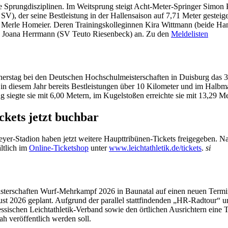
 Sprungdisziplinen. Im Weitsprung steigt Acht-Meter-Springer Simon 
), der seine Bestleistung in der Hallensaison auf 7,71 Meter gesteige
Merle Homeier. Deren Trainingskolleginnen Kira Wittmann (beide Han
te Joana Herrmann (SV Teuto Riesenbeck) an. Zu den
Meldelisten
stag bei den Deutschen Hochschulmeisterschaften in Duisburg das 3.0
at in diesem Jahr bereits Bestleistungen über 10 Kilometer und im Halb
 siegte sie mit 6,00 Metern, im Kugelstoßen erreichte sie mit 13,29 
kets jetzt buchbar
yer-Stadion haben jetzt weitere Haupttribünen-Tickets freigegeben. Na
ltlich im
Online-Ticketshop
unter
www.leichtathletik.de/tickets
.
si
terschaften Wurf-Mehrkampf 2026 in Baunatal auf einen neuen Termin
gust 2026 geplant. Aufgrund der parallel stattfindenden „HR-Radtour“
sischen Leichtathletik-Verband sowie den örtlichen Ausrichtern eine
ah veröffentlich werden soll.