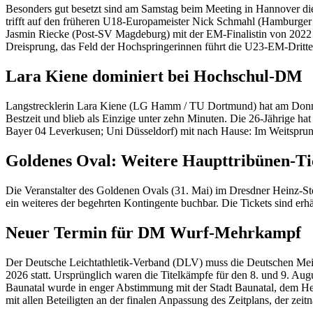
Besonders gut besetzt sind am Samstag beim Meeting in Hannover die
trifft auf den früheren U18-Europameister Nick Schmahl (Hamburger SV
Jasmin Riecke (Post-SV Magdeburg) mit der EM-Finalistin von 2022 
Dreisprung, das Feld der Hochspringerinnen führt die U23-EM-Drit
Lara Kiene dominiert bei Hochschul-DM
Langstrecklerin Lara Kiene (LG Hamm / TU Dortmund) hat am Donner
Bestzeit und blieb als Einzige unter zehn Minuten. Die 26-Jährige h
Bayer 04 Leverkusen; Uni Düsseldorf) mit nach Hause: Im Weitsprung
Goldenes Oval: Weitere Haupttribünen-Tic
Die Veranstalter des Goldenen Ovals (31. Mai) im Dresdner Heinz-Ste
ein weiteres der begehrten Kontingente buchbar. Die Tickets sind erhä
Neuer Termin für DM Wurf-Mehrkampf
Der Deutsche Leichtathletik-Verband (DLV) muss die Deutschen Meis
2026 statt. Ursprünglich waren die Titelkämpfe für den 8. und 9. Au
Baunatal wurde in enger Abstimmung mit der Stadt Baunatal, dem Hes
mit allen Beteiligten an der finalen Anpassung des Zeitplans, der zeitn