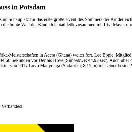
huss in Potsdam
um Schauplatz für das erste große Event des Sommers der Kinderleich
die bunte Welt der Kinderleichtathletik zusammen mit Lisa Mayer und
frika-Meisterschaften in Accra (Ghana) weiter fort. Lee Eppie, Mitgli
t 44,66 Sekunden vor Dennis Hove (Simbabwe; 44,92 sec). Auch über 4
ster von 2017 Luvo Manyonga (Südafrika; 8,15 m) mit seiner besten We
k-Verbandes!