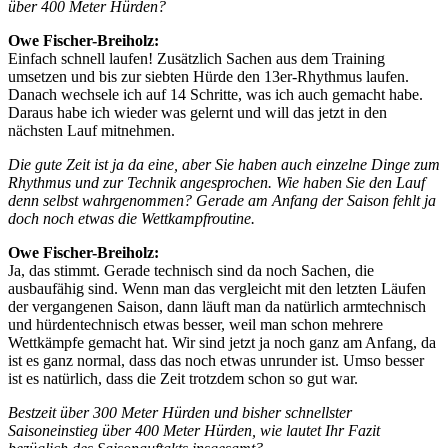
über 400 Meter Hürden?
Owe Fischer-Breiholz:
Einfach schnell laufen! Zusätzlich Sachen aus dem Training
umsetzen und bis zur siebten Hürde den 13er-Rhythmus laufen.
Danach wechsele ich auf 14 Schritte, was ich auch gemacht habe.
Daraus habe ich wieder was gelernt und will das jetzt in den
nächsten Lauf mitnehmen.
Die gute Zeit ist ja da eine, aber Sie haben auch einzelne Dinge zum
Rhythmus und zur Technik angesprochen. Wie haben Sie den Lauf
denn selbst wahrgenommen? Gerade am Anfang der Saison fehlt ja
doch noch etwas die Wettkampfroutine.
Owe Fischer-Breiholz:
Ja, das stimmt. Gerade technisch sind da noch Sachen, die
ausbaufähig sind. Wenn man das vergleicht mit den letzten Läufen
der vergangenen Saison, dann läuft man da natürlich armtechnisch
und hürdentechnisch etwas besser, weil man schon mehrere
Wettkämpfe gemacht hat. Wir sind jetzt ja noch ganz am Anfang, da
ist es ganz normal, dass das noch etwas unrunder ist. Umso besser
ist es natürlich, dass die Zeit trotzdem schon so gut war.
Bestzeit über 300 Meter Hürden und bisher schnellster
Saisoneinstieg über 400 Meter Hürden, wie lautet Ihr Fazit