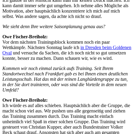
Ich glaube in der Hinsicht kann man mir keinen Druck machen. Ich
kann damit immer sehr gut umgehen. Ich nehme alles Mögliche als
Motivation, aber hauptsächlich konzentriere ich mich auf mich
selbst. Was andere sagen, da achte ich nicht so drauf.
Wie sieht denn Ihre weitere Saisonplanung genau aus?
Owe Fischer-Breiholz:
Vor dem nächsten Trainingsblock kommen noch ein paar
Wettkämpfe. Nächsten Sonntag laufe ich
in Dresden beim Goldenen
Oval
und versuche da Sachen, die ich noch nicht so gut umsetzen
konnte, besser zu machen. Dann schauen wir, wie es wird.
Kommen wir noch einmal zurück aufs Training. Seit Ihrem
Standortwechsel nach Frankfurt gab es bei Ihnen einen deutlichen
Leistungsschub. Hat das mit der reinen Langhürdengruppe zu tun,
in der Sie dort trainieren, oder was sind die Vorteile in dem neuen
Umfeld?
Owe Fischer-Breiholz:
Ich würde es auf alles schieben. Hauptsächlich aber die Gruppe, die
macht schon viel aus. Wir pushen uns alle gegenseitig und ziehen
das Training zusammen durch. Das Training macht einfach
unheimlich viel Spaß in einer solchen Gruppe. Das Training wird
gesteuert von Christian Kupper, aber auch Bundestrainer Volker
Beck schaut drauf. Ansonsten hat sich aber auch am gesamten